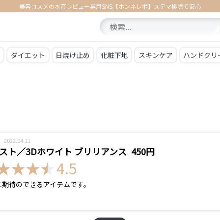
美容コスメの本音レビュー専用SNS【ホンネレポ】ステマ排除で安心
ア
ダイエット
日焼け止め
化粧下地
スキンケア
ハンドクリ
2022.04.11
EW
スト／3Dホワイト ブリリアンス
450円
4.5
に期待のできるアイテムです。