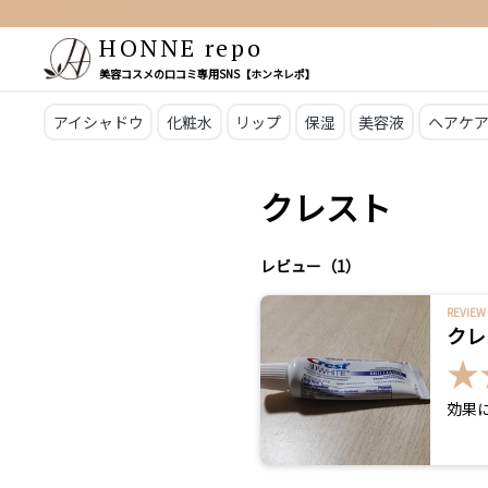
HONNE repo
美容コスメの口コミ専用SNS【ホンネレポ】
アイシャドウ
化粧水
リップ
保湿
美容液
ヘアケ
クレスト
レビュー（1）
REVI
クレ
効果