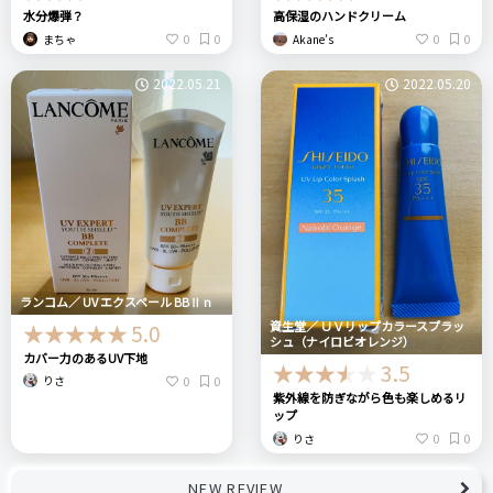
水分爆弾？
高保湿のハンドクリーム
0
0
0
0
まちゃ
Akane’s
2022.05.21
2022.05.20
ランコム／ UV エクスペール BBⅡ n
資生堂／ ＵＶリップカラースプラッ
5.0
シュ（ナイロビオレンジ）
カバー力のあるUV下地
3.5
0
0
りさ
紫外線を防ぎながら色も楽しめるリ
ップ
0
0
りさ
NEW REVIEW