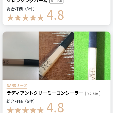
クレンジングバーム
￥3,350
フランス製
しっとり
ヘアケア
ドラックストア
4.8
総合評価（3件）
ドラコス
ステマっぽい
0
コメント（0 件）
NARS ナーズ
ラディアントクリーミーコンシーラー
￥2,680
4.8
総合評価（6件）