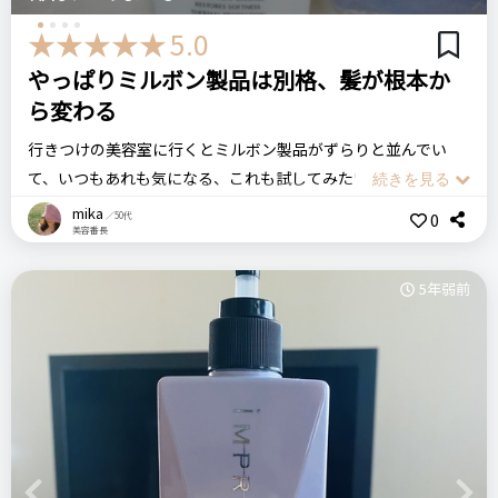
シャンプーは『ナイトラベンダーアロマの香り』という、これ
5.0
ぞ THE女子の香りがします。
価格
場所
やっぱりミルボン製品は別格、髪が根本か
1,800円
母から頂き物
なんというか高級感のある香りとは違うのですが、どこか懐か
ら変わる
しいような優しさがあります。私はすごくリラックスできます
行きつけの美容室に行くとミルボン製品がずらりと並んでい
♪
La Sana
クリームシャンプー
シャンプー
て、いつもあれも気になる、これも試してみたいと思いながら
香りが甘すぎないのがよいですね。
うっとりと眺めています。
mika
ステマっぽい
0
0
／50代
美容番長
そして使用感ですが、シャンプーのみだと少しゴワゴワするの
やはりこのメーカーは美容師さんも絶賛しているし、おしゃれ
コメント（0 件）
でコンディショナーと一緒に使う方が断然良いです。一緒に使
で意識の高い美容室ほど扱っている気がします。
5年弱前
う事で、ストンと潤い感とともに髪が落ち着いてくれます。
いつも、シャンプーの時に使ってくれるのがこの商品なのです
セラティスのコンディショナーとトリートメントも一緒に購入
ごく気になっていました。
したので、今後レビューを書いていこうと思っています。
ローズ＆ピオニーの香りもとてもいいし、頭皮もスッキリする
し、美容師さんがブローしてくれることもあるけれど、出来上
がりはもう自分の髪とは思えないほどサラッサラになります。
セラティス バイ ミクシム
ナイトリペア シャンプー