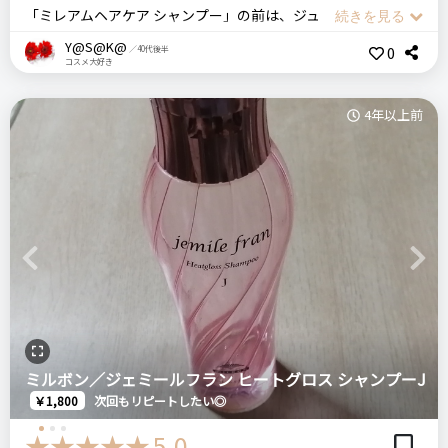
リピート回数・頻度
次回のリピート予定
家族が購入してきたので使ってみました
「ミレアムヘアケア シャンプー」の前は、ジュレームの傷んだ
はじめて
多分リピートしない
髪用の紺色（コバルトブルー色）を使っていました。
Y@S@K@
0
／40代後半
コスメ大好き
ドン・キホーテでシャンプーコーナーのサロン商品を見ている
ステマっぽい
0
価格
場所
と！発見！
コメント（0 件）
良いところ
1,100円
バラエティショップ
4年以上前
まず、これを店頭で選んだ理由としては、美容師さんが推奨す
・しっとりするところ
るシャンプーとのことで、香りの見本も無くですが、裏の表示
を見て、悪くないだろうと買ってみました。
ルベル
ナチュラルヘアソープウィズSW
シャンプー
ワクワクしながら、透明のセロハンをはずし、オープンして、
ヘアケア
悪いところ（残念）
まずはクンクン香りました。ほのかに香るグリーン系の香りで
・私の髪質には合わなかったところ
す。フローラル系ではないです～サロンっぽい香りで心地よく
・指通りが悪くなるところ
Previous
Next
＼ショップで商品を探す／
香ります。
適量をプッシュし、シャンプーしてみると泡立ちはとっても良
注意点
いです。少しの量でしっかりと泡立ちます。そして頭皮に優し
特にありません。
ログイン
い感じがします。しっかり頭皮を洗い、洗い流すとキシまず、
ステマっぽい
0
ミルボン／ジェミールフラン ヒートグロス シャンプーJ
サラサラになります（濡れてる状態で水切り状態です）。洗い
コメント（0 件）
￥1,800
次回もリピートしたい◎
上がり、ドライヤーで丁寧に乾かすとフワッ～サラサラ、美容
おすすめする人・おすすめしない人
室帰りの仕上がりになりました。
5.0
しっとりとするクリームシャンプーを探している方におすすめ