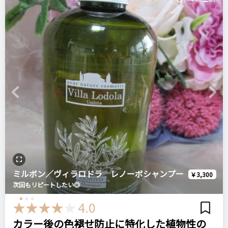
Previous
Next
ミルボン／ヴィラロドラ レノーボシャンプー
￥3,300
次回もリピートしたい◎
4.0
カラー後の色褪せ防止に特化した植物性の