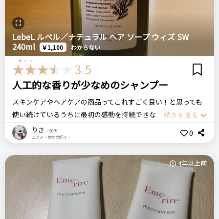
かのような使い心地が印象的です。
さらにはボタニカルな香りで癒されながら、気持ちよくシャン
LebeL ルベル／ナチュラル ヘア ソープ ウィズ SW
プーできますよ。
240ml
￥1,100
わからない
私は同じラインのヘアマスクも使っています。
3.5
人工的な香りが少なめのシャンプー
MILBON ミルボン
スキンケアやヘアケアの商品ってこれすごく良い！と思っても
ヴィラロドラ レノーボシャンプー
使い続けているうちに最初の感動を持続できないというか、気
持ちも効果もマンネリになってしまうことが多いです。
りさ
0
／50代
コスメ・美容大好き！
なのでたまに浮気してみるのですが、今回は家族が使っている
リピート回数・頻度
次回のリピート予定
シャンプーを使ってみました。
はじめて
次回もリピートしたい◎
4年以上前
私も以前から少し気になっていたルベルのヘアソープです。
まず香りが強すぎないところがとても良いです。かと言って基
良いところ
剤臭を感じるということもなくちょうどいい感じ。
カラーした後の髪の色褪せを守ってくれる。
石けん系シャンプーという表記なので仕上がりがゴワゴワにな
髪色が抜けたり金髪っぽくなるのがいつもより遅くなったよう