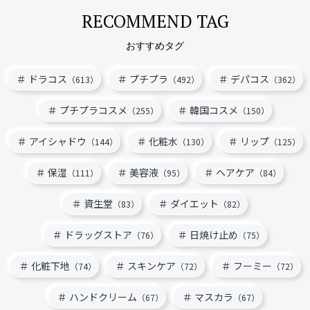
RECOMMEND TAG
おすすめタグ
ドラコス
プチプラ
デパコス
（613）
（492）
（362）
プチプラコスメ
韓国コスメ
（255）
（150）
アイシャドウ
化粧水
リップ
（144）
（130）
（125）
保湿
美容液
ヘアケア
（111）
（95）
（84）
資生堂
ダイエット
（83）
（82）
ドラッグストア
日焼け止め
（76）
（75）
化粧下地
スキンケア
フーミー
（74）
（72）
（72）
ハンドクリーム
マスカラ
（67）
（67）