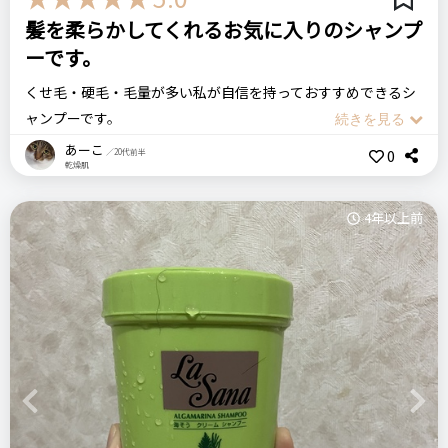
です。
髪を柔らかしてくれるお気に入りのシャンプ
私と同じ髪質の方には合わないかもしれません。
ーです。
ミレアム
ヘアケアシャンプー
くせ毛・硬毛・毛量が多い私が自信を持っておすすめできるシ
比較したもの・こちらを選んだ理由
ャンプーです。
ネットの広告で推されていたので購入しました。
硬いくせ毛でゴワゴワとした髪がずっとコンプレックスでした
あーこ
0
リピート回数・頻度
／20代前半
次回のリピート予定
乾燥肌
が、こちらを使うといつもより柔らかい手触りになります。
はじめて
次回もリピートしたい◎
若干癖も改善してくれる
4年以上前
価格
ので、もう2年ぐらいリピートしてきました。
場所
4,950円
とても良いです。
エメリル公式ストア
良いところ
他のシャンプーとは洗った瞬間から手触りが違い、こちらはシ
美容室帰りの1
ャンプーの直後から髪の毛が柔らかくツルツルになってくれま
エメリル
シャンプー
トリートメント
仕上がりになりました。
す。
匂いもとても良く、ふんわりと甘くて女の子らしい香りです。
ステマっぽい
0
香りはあまり強くないため、その後付けるトリートメントなど
悪いところ（残念）
コメント（0 件）
の匂いを邪魔しません。
ドラッグストアでは売ってない
Previous
Next
こちらを使うまではドラッグストアなどで購入できるシャンプ