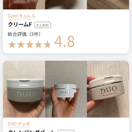
Curel キュレル
おすすめする人・おすすめしない人
クリームF
￥1,600
海外コスメ好き、ココナッツの香りが好きな方におすすめ。甘
4.8
総合評価（3件）
ったるい香りが苦手な方にはおすすめできないです。
比較したもの・こちらを選んだ理由
事前に口コミを確認して、評価が良さそうなこちらを購入しま
した。
価格
場所
900円
ドラックストア（ウエルシア）
YVES ROCHER
ヘルシースカルプシャンプー
リペア
DUO デュオ
イヴロシェ
シャンプー
ココナッツ
海外コスメ