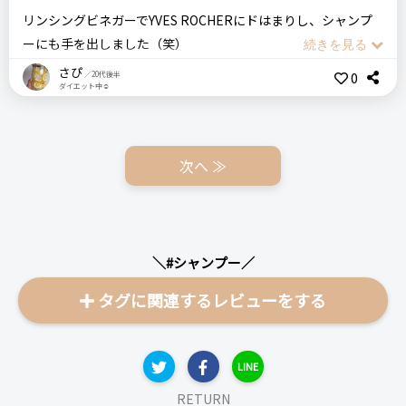
＼ショップで商品を探す／
ログイン
リンシングビネガーでYVES ROCHERにドはまりし、シャンプ
ーにも手を出しました（笑）
良いところ
おすすめする人・おすすめしない人
さぴ
0
／20代後半
ステマっぽい
フランス製のお洒落なオリーブ色のパッケージは、お風呂場に
泡立ちが良いところ
0
最近、いつものシャンプーが合わなくなってきたな、と感じる
ダイエット中☺
馴染みやすく、気分も上がります。
洗い上がりにぬるつきなどを感じない
人にはおすすめします。
コメント（0 件）
かなり高価なのでコスパ重視の人にはおすすめしません。
300mlなので、一般的なシャンプーに比べるとサイズは小柄で
次へ ≫
すが、価格的には大満足です。
悪いところ（残念）
しっとりタイプを謳っていますがその効果はあまり感じません
比較したもの・こちらを選んだ理由
それでは早速レビューしていきます。
以前、ミルボンの「オージュア」シリーズを使っていて、それ
はミルボンの最高峰と言われるほどの効果でまた価格も最高峰
まず、テクスチャーは若干粘り気?があり、なんとなく濃ゆい感
注意点
ログイン
＼#シャンプー／
だったので、今回は一段下げてこちらを試してみることにしま
じがします。
いろんなサイズがあるので要確認です
した。
タグに関連するレビューをする
泡立ちも良かったので、洗えている感じはしっかりあります。
おすすめする人・おすすめしない人
洗いあがり「サッパリ」というよりは「しっとり」です。髪の
価格
場所
しっとり効果に重点を置く人にはおすすめしません
乾燥が気になる方にはおすすめしたいです。
LINE
2,640円
いつも行く美容室
RETURN
そして香りですが・・