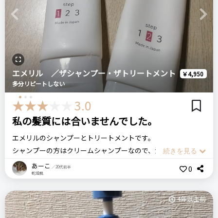
るかも…と懸念していましたが、そんなことも全く感じず。普
な気がします。
通にしっとりな洗い上がりでした。
Previous
Next
酸性石けん系界面活性剤をベースにしているということなの
で、いわゆる石けんシャンプーとは別物ということなのかな？
悪いところ（残念）
（ごめんなさい、この辺りは詳しくないので…）
価格は高め。
エメリル ／ザシャンプー・ザトリートメント
￥4,950
多分リピートしない
LebeL ルベル
注意点
ナチュラル ヘア ソープ ウィズ SW 240ml
3.0
すごく泡立ちがよいので、最初はごくごく少量を手に取って試
してみてください。
私の髪質には合いませんでした。
知らずにドボっと出すともったいない。
エメリルのシャンプーとトリートメントです。
リピート回数・頻度
次回のリピート予定
ログイン
シャンプーの方はクリームシャンプーなので、泡は立ちませ
はじめて
わからない
ん。
おすすめする人・おすすめしない人
あーこ
0
／20代前半
乾燥肌
クリームシャンプーで、しっとりとした仕上がりになります。
カラーした髪の色褪せを守ってツヤ、潤いを保ちたい人にはお
また、シャンプーはほとんど香りがしませんでした。
すすめします。
良いところ
4年以上前
トリートメントの方は、昔ダイソーで売っていたヘアムースみ
カラーしていない人は使う必要はないと思います。お安い商品
香りが強くないので使いやすい
たいな香りがします。
ではないので。
きしみ等は感じない