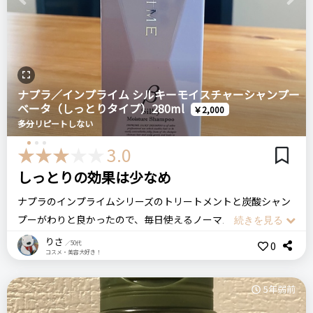
Previous
Next
で、今回使ってみることにしたのですが、やっぱりミルボン。
シャンプーしている時からもうすでに指どおりがなめらかで、
リピート回数・頻度
次回のリピート予定
スルスルしてとても気持ちいい。
はじめて
多分リピートする
これはブローして仕上げたらとってもつややかになるぞ～とい
ナプラ／インプライム シルキーモイスチャーシャンプー
う期待感が高まります。
ベータ（しっとりタイプ）280ml
￥2,000
良いところ
多分リピートしない
結果は、これまでにない指通りとおさまりのよさで大満足しま
見た目＆泡立ちの良さ
3.0
した。
しっとりの効果は少なめ
そして特筆すべきは、少量でもものすごく豊かな泡が立つこ
悪いところ（残念）
と。
ナプラのインプライムシリーズのトリートメントと炭酸シャン
特になし
プーがわりと良かったので、毎日使えるノーマルなタイプのシ
これも感動でした。
ャンプーも購入してみました。
りさ
0
／50代
コスメ・美容大好き！
注意点
泡立ちは結構豊かな感じですっきり洗うことができます。
使用上の注意をよく読んでから使用してください。
MILBON ミルボン
しっとりタイプを選んだのですがその効果はそれほど感じない
5年弱前
ヒートプロテクティブシャンプー
ログイン
です。