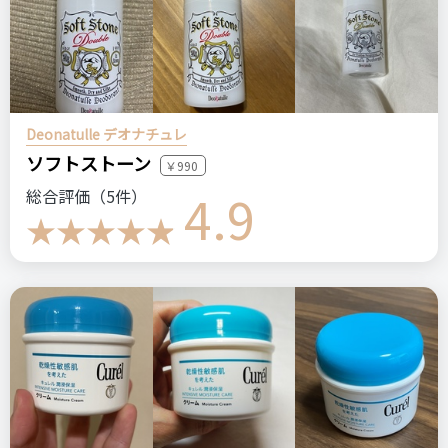
コメント（0 件）
リピート回数・頻度
次回のリピート予定
はじめて
多分リピートする
Deonatulle デオナチュレ
ソフトストーン
￥990
良いところ
4.9
総合評価（5件）
オリーブ色の見た目がお洒落な所。ココナッツのような甘った
るい香りがやみ付きになる所。価格が購入しやすい所。
悪いところ（残念）
購入できる場所が限られている所。
注意点
どこのドラックストアにも置いてある訳ではないです。参考ま
ログイン
でに、私はウエルシアで購入しました。