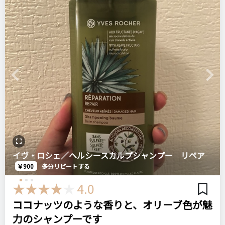
すすいだ直後は少し軋みを感じますが、トリートメントまで終
おすすめする人・おすすめしない人
わるとしなやかになるのでそこはあまり気にしていません。
見た目、香り、泡立ちを総合的に重視する方におすすめ。ある
リピート回数・頻度
次回のリピート予定
（軋みを感じるシャンプーが必ずしも悪いわけではないと以前
いは猫毛の方におすすめ。髪が太めの方にはやや物足りないか
はじめて
次回もリピートしたい◎
美容師さんが言っていたのでそれを信じています）
も？
ナプラの商品は良いものが多く個人的に信頼感高いのですが、
良いところ
Previous
Next
香り等含めてちょっと古臭い感じが否めないのでこのシャンプ
比較したもの・こちらを選んだ理由
予想外に少量でも泡立ちがよいこと。
ーはリピートしないかな…
今年話題のYOLUと迷いましたが、透明ボトルが可愛すぎてこ
次は違うナプラのシャンプーにしたいと思います。
ちらに。総合点はかなり高いです。
悪いところ（残念）
かなり高価。バスルームに不用意に置いておいたら家族が何気
napla ナプラ
価格
場所
なく使いそうなので、私専用であることを注意喚起をする必要
インプライム シルキーモイスチャーシャンプー ベータ（しっと
イヴ・ロシェ／ヘルシースカルプシャンプー リペア
1,540円
インターネット
がある。
りタイプ）280ml
￥900
多分リピートする
4.0
ドラコス
セラティス バイ ミクシム
シャンプー
注意点
ココナッツのような香りと、オリーブ色が魅
リピート回数・頻度
次回のリピート予定
このラインは同じデザインのボトルで｢SCALP」「VOLUME」
力のシャンプーです
はじめて
多分リピートしない
など数種類あるので見間違い安いので気を付けて。