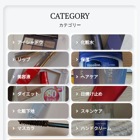
CATEGORY
カテゴリー
アイシャドウ
化粧水
リップ
保湿
美容液
ヘアケア
ダイエット
日焼け止め
化粧下地
スキンケア
マスカラ
ハンドクリーム