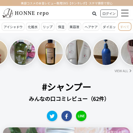
美容コスメの本音レビュー専用SNS【ホンネレポ】ステマ排除で安心
HONNE repo
ログイン
アイシャドウ
化粧水
リップ
保湿
美容液
ヘアケア
ダイエット
すべて
日焼
VIEW ALL
#シャンプー
みんなの口コミレビュー（62件）
LINE
4年以上前