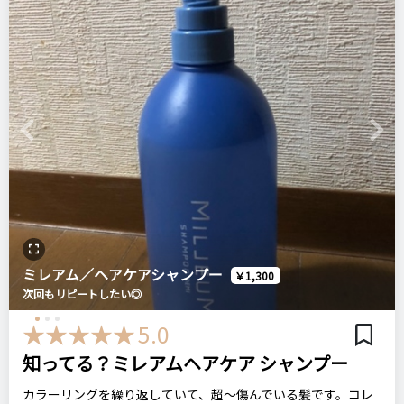
ネットの広告なんかですごい推されているシャンプーとトリー
トメントですが、硬くて太いくせ毛である私の髪質には合いま
比較したもの・こちらを選んだ理由
悪いところ（残念）
せんでした。
ミルボンのヘアケア剤が好きで、以前に同じヴィラロドラの
酸性石けん系という表記が紛らわしいというか…
しっとりとするのは良いんですが、いつも使っているシャンプ
「オムニバス」という商品を使っていたのですがもう廃盤にな
ーやトリートメントと比べると指通りが悪くなってしまいまし
ったようで、今回は同じラインのこのシャンプーを購入してみ
た。
Previous
Next
注意点
ました。
髪の毛が細くて柔らかい母に使ってみてもらったらすごく良い
おそらく純石けん系のシャンプーではないと思うので、成分を
合わせてヘアマスクも使っています。
と言っていまので、そういった髪質の方に合うのかもしれませ
ログイン
重視する方はきちんと調べて使う方がいいと思います
ん。
正規で購入するとそれぞれ4950円で金額も高いですし、リピー
価格
場所
トはないと思います。
おすすめする人・おすすめしない人
3,300円
行きつけの美容室
ミレアム／ヘアケアシャンプー
香りが弱いシャンプーがお好みの方におすすめします
￥1,300
次回もリピートしたい◎
石けんシャンプーという点を重視される方にはあまりおすすめ
エメリル
しません
ミルボン
ヴィラロドラレノーボ
シャンプー
5.0
ザシャンプー・ザトリートメント
知ってる？ミレアムヘアケア シャンプー
比較したもの・こちらを選んだ理由
＼ショップで商品を探す／
カラーリングを繰り返していて、超～傷んでいる髪です。コレ