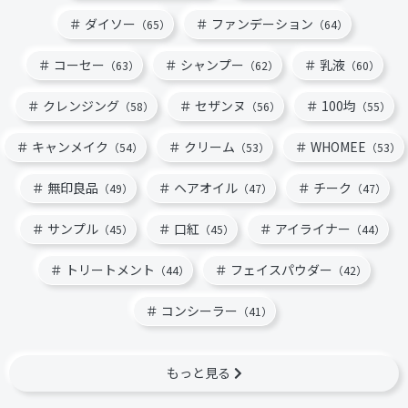
ダイソー
ファンデーション
（65）
（64）
コーセー
シャンプー
乳液
（63）
（62）
（60）
クレンジング
セザンヌ
100均
（58）
（56）
（55）
キャンメイク
クリーム
WHOMEE
（54）
（53）
（53）
無印良品
ヘアオイル
チーク
（49）
（47）
（47）
サンプル
口紅
アイライナー
（45）
（45）
（44）
トリートメント
フェイスパウダー
（44）
（42）
コンシーラー
（41）
もっと見る