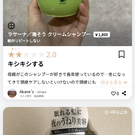
ーを使っていましたが、もう戻れそうにないです。
注意点
ログイン
またリピートすると思います。
詰め替え用もある
MILBON ミルボン
ラサーナ／海そう クリームシャンプー
￥1,800
おすすめする人・おすすめしない人
ジェミールフラン ヒートグロス シャンプーJ
絶対リピートしない
傷んでいる方へ
2.0
リピート回数・頻度
キシキシする
次回のリピート予定
比較したもの・こちらを選んだ理由
2年くらい
次回もリピートしたい◎
市販のシャンプー
母親がこのシャンプーが好きで長年使っているので…冬になっ
てきて頭皮ケアしないといけないので頭皮にも優しそうな見た
目のこちらを使用。
Akane’s
0
／20代後半
良いところ
コスメ好き 美白重視
価格
母親が気に入ってたから良いかと思いきや、私は苦手なシャン
場所
・髪の毛が柔らかくなるところ
1,300円
プーでした。
ドン・キホーテ
・癖も少し改善されるところ
4年以上前
泡立ちもあまり良くないし、手ですくうタイプのクリームシャ
ンプーなのですが、結構しっかり量を使わないと髪全体はしっ
ミレアムヘアケアシャンプー
シャンプー
ミレアム
かり洗えません。
悪いところ（残念）