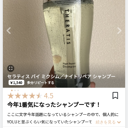
洗ってる間はあまり感じませんが髪の毛がかなりキシキシす
特になし
る。洗う効果は高いのかもしれませんが、保湿力効果は全然感
＼ショップで商品を探す／
じられません。
注意点
匂いは自然な感じで特に強くもなくてほんのり香る程度。香り
こちらのJは普通毛から硬毛の方向けなので気を付けて下さ
は気になりませんでした。
Previous
Next
ステマっぽい
0
い。
ログイン
ただシャンプーとしての機能は満足できるものではなかったの
コメント（0 件）
で、再購入はないです。
おすすめする人・おすすめしない人
ゴワゴワとした髪質に悩んでいる方へおすすめします。
La Sana ラサーナ
髪の毛が細くて柔らかい方は、同じシリーズの別のシャンプー
海そう クリームシャンプー
セラティス バイ ミクシム／ナイトリペア シャンプー
をオススメします。
￥1,540
多分リピートする
4.5
リピート回数・頻度
次回のリピート予定
比較したもの・こちらを選んだ理由
初めて
今年1番気になったシャンプーです！
絶対リピートしない
髪の毛が柔らかくなるシャンプーを探していた時に、ネットで
おすすめされているのを見て購入しました。
ここに文字今年話題になっているシャンプーの中で、個人的に
YOLUと並ぶくらい気になっていたシャンプーです。
良いところ