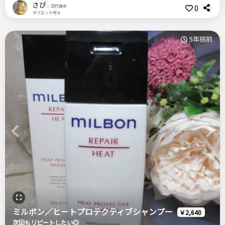
さぴ
0
／20代後半
残念ながらないような気がします
SNSで話題になっていますが、見た目が可愛すぎて初見から心
ダイエット中☺
価格
場所
惹かれておりました。。
1,800円
チャーリー
5年弱前
悪いところ（残念）
そしてようやく香りサンプルを試す事ができたのですが、、
髪の毛がキシキシになる
好みの香りすぎて・・即買う決断をしました。
ミルボン
ジェミールフラン
ヒートグロス
手を入れてすくわないといけなくて、なんとなく嫌でした
シャンプー
前置きが長くなってしまいましたが、早速レビューをしていき
ますね。
注意点
ログイン
＼ショップで商品を探す／
まず、その泡立ちの良さ。
特にありません
最近使ったシャンプーの中では一番泡立ちが良かったかも。。
Previous
Next
おすすめする人・おすすめしない人
ステマっぽい
髪の毛だけでなく、地肌もしっかり洗えている感じがします。
0
おすすめできる商品ではありませんでした。
コメント（0 件）
洗い上がりは軋む感じはなかったですが、指通りが良いと言う
わけでもなく・・という感じです。コンディショナーすれば問
比較したもの・こちらを選んだ理由
題ナシ。
ミルボン／ヒートプロテクティブシャンプー
母親おすすめで使用
￥2,640
そして、香りが繊細。
次回もリピートしたい◎