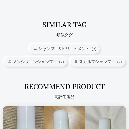
比較したもの・こちらを選んだ理由
賛否両論、分かれると思います。
ミルボン
ナプラの商品が好きなので選んでみました
私の場合、慣れるまでは不思議な香り！！と思っていました
ミルボンヒートプロテクティブシャンプーリペア
SIMILAR TAG
が、
シャンプー
美容室専売品
ヘアケア
元々甘ったるい香りは好きなので、慣れると好きになりました
類似タグ
価格
場所
(笑)
2,000円
Amazon
＼ショップで商品を探す／
シャンプー&トリートメント
（2）
こってりした甘さがメインで、そこにココナッツのような、ナ
ッツのような香りがします。
ノンシリコンシャンプー
スカルプシャンプー
（2）
（2）
ナプラ
インプライム
シルキーモイスチャーシャンプーベータ
シャンプー
ステマっぽい
好きな方は一瞬で南国気分になれるし、苦手な方は最初に嗅い
0
ヘアケア
で、無理！！だと思います。
コメント（0 件）
RECOMMEND PRODUCT
若干独特さのある香りなので、テスターがあれば試した方が良
高評価製品
＼ショップで商品を探す／
いと思います。
YVES ROCHER イヴ・ロシェ
ステマっぽい
0
ヘルシースカルプシャンプー リペア