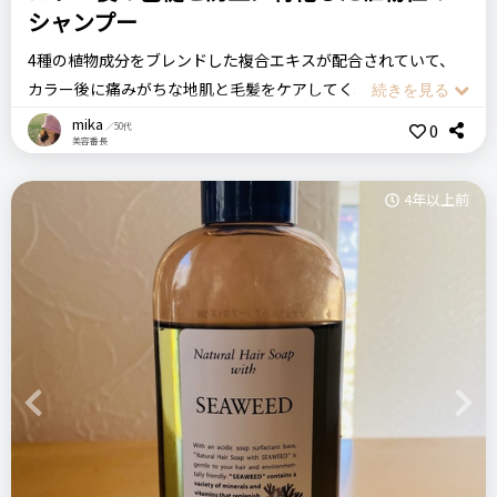
シャンプー
4種の植物成分をブレンドした複合エキスが配合されていて、
カラー後に痛みがちな地肌と毛髪をケアしてくれるというの
で、美容師さんの勧めもあって期待して購入しました。
mika
0
／50代
美容番長
これまで、カラーした後はどうしても徐々に金髪化していき、
へたするとなんかやさぐれた感じになるのが気になっていたん
4年以上前
です。
でもこれを使い始めると、その劣化の速度が明らかにおそくな
ったように思います。
ミルボンのシャンプーってどれもそうなのですが、少しの量で
すごくなめらかに髪全体にいきわたって、とってもこまやかで
ボリュームのある泡ができるので手に取る量は思ったより少し
Previous
Next
でいいんです。
地肌までスッキリするのにキシキシせず、潤いを与えてくれる