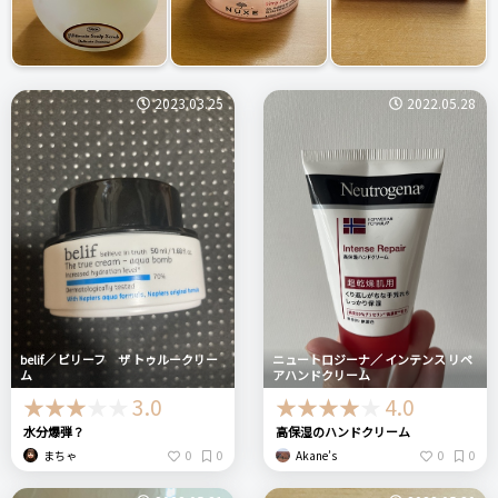
2023.03.25
2022.05.28
belif／ ビリーフ ザ トゥルークリー
ニュートロジーナ／ インテンス リペ
ム
アハンドクリーム
3.0
4.0
水分爆弾？
高保湿のハンドクリーム
0
0
0
0
まちゃ
Akane’s