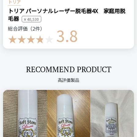
リーズナブルな価格で脱毛効果もまずまずある。
トリア
ステマっぽい
0
トリア パーソナルレーザー脱毛器4X 家庭用脱
注意点
コメント（0 件）
ログイン
毛器
￥40,530
照射レベルを最初は弱くにしないと痛いかもしれません。付属
悪いところ（残念）
3.8
総合評価（2件）
のサングラスをかけると目が疲れません。
完全には脱毛ができない。
おすすめする人・おすすめしない人
注意点
家で気軽に脱毛したいひとにオススメです。手っ取り早く早く
最初は照射出力を弱めで試すこと。
ログイン
効果を出したい人、逆にズボラな人はクリニックやサロンほう
RECOMMEND PRODUCT
がいいかもしれません。
高評価製品
おすすめする人・おすすめしない人
普通くらいのムダ毛の人にオススメ。剛毛の人はオススメしま
比較したもの・こちらを選んだ理由
せん。
ネットで特別価格で売られていたので買いました。
比較したもの・こちらを選んだ理由
トリア/リーズナブルだから
価格
場所
10,000円
Amazon