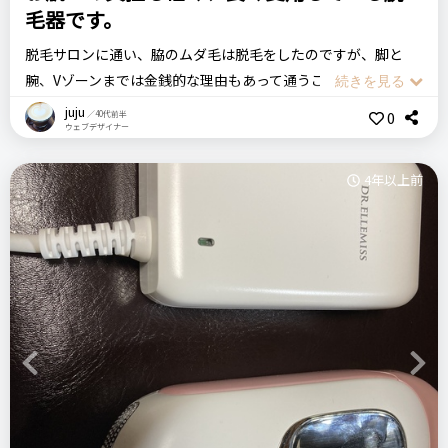
毛器です。
脱毛サロンに通い、脇のムダ毛は脱毛をしたのですが、脚と
腕、Vゾーンまでは金銭的な理由もあって通うことができず、特
に脚のムダ毛に悩んでいました。
juju
0
／40代前半
ウェブデザイナー
店頭でふと目にとまり購入したのがこちらの脱毛器です。かな
り以前に購入し、使っているのですが、今でも現役で活躍して
4年以上前
くれています。
お風呂上がりの毛穴が開いている時に、気になる箇所のみをさ
っと脱毛しています。ボディソープを使い浴室で脱毛できるよ
うなのですが、私はお風呂上がりにさっと使っています。防水
性なので水に濡れても大丈夫で、水洗いもできるので助かって
います。
また充電式のため、電池を気にせず使えるのもありがたいで
す。
Previous
Next
ムダ毛をしっかりキャッチし抜いてくれるので、月に数回のみ
の利用で、ムダ毛を気にせず出かけることができるようになり
ました。利用した後は、お肌に保湿クリームをよく塗り込ん