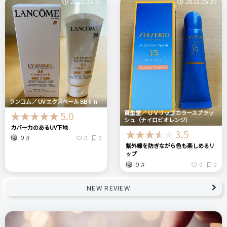
2022.05.21
2022.05.20
ランコム／ UV エクスペール BBⅡ n
資生堂／ ＵＶリップカラースプラッ
5.0
シュ（ナイロビオレンジ）
カバー力のあるUV下地
3.5
0
0
りさ
紫外線を防ぎながら色も楽しめるリ
ップ
0
0
りさ
NEW REVIEW