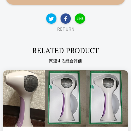
ステマっぽい
0
DEESS
をあまり感じないのでマックスの出力で脱毛しています。肌が
た
IPL脱毛器 GP588
コメント（0 件）
荒れたりも全くないです。高価な家庭用脱毛機は使用したこと
LINE
がないので評価はできないのですが、ムダ毛の量や太さなどが
普通より若干多いくらいの私にとっては、2万円程度のこの家
RETURN
価格
場所
リピート回数・頻度
庭用脱毛機でも十分過ぎるものだなと思っています。
69,800円
楽天市場
はじめて、１年、10回
RELATED PRODUCT
レビュー対象
ケノン
脱毛器
エムテック
家庭用脱毛器
関連する総合評価
LOVE DOCK IPL光脱毛器
良いところ
付属のサングラスがついていて目の疲れが軽減されていいで
この商品の【総合評価】を見る
す。照射レベルも４段階あり、自分の体質に合わせて使えると
リピート回数・頻度
ころ。連続照射モードがあるので毎回ボタンを押さずにスムー
＼ショップで商品を探す／
リピート回数35回、頻度3日
ズに脱毛できる。
に1度、期間約1年
悪いところ（残念）
照射漏れがどうしてもでてしまう。
良いところ