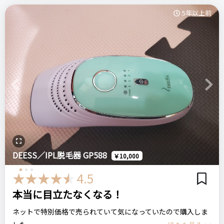
ログイン
脱毛サロンでの契約も考えましたが、VIOを店舗で行うのは
BiiToⅡ
・目の保護のため、付属のサングラスを着用して使用してくだ
5年以上前
少々恥ずかしかったため自身でのケアを頑張ろうと思い購入に
ビート2 家庭用脱毛器
さい。
至りました。
また、私が利用を始めたのは来年の夏に向けて！と冬からスタ
ートしました。
おすすめする人・おすすめしない人
リピート回数・頻度
次回のリピート予定
（冬は脱毛やダイエットのチャンスですから！）
おすすめする人
1ヶ月
次回もリピートしたい◎
→店舗ではなく家庭での脱毛を希望される方・地道に脱毛を継
実際の使い勝手ですが、お風呂上がり等体をきれいにしたのち
Previous
Next
続する時間がある方
に、保冷剤で照射する部分を冷却してから開始します。光脱毛
良いところ
ですので、目を痛めないようにサングラスは必須です。
おすすめしない人
・子供〜大人、男性まで使える(家族兼用もできる)
実際に使用をしてみた感想としては、やはり家庭用なので出力
→肌の色が黒い方
・オートモードがあり、脱毛器にプラスでフォトフェイシャル
は弱いということ。逆に言えば弱い分毎日やっても問題があり
までできる
ません。デメリットとしては店舗で当ててい光より弱いため結
DEESS／IPL脱毛器 GP588
￥10,000
比較したもの・こちらを選んだ理由
果には時間がかかります。
4.5
他の家庭脱毛器より比較的リーズナブルな価格で購入すること
毎日は当てられませんでしたが私は半年しっかりと続けること
悪いところ（残念）
ができるため購入しました。
ができました。
本当に目立たなくなる！
・威力が強いほどパワーを貯める分で照射の間隔が空いてしま
結果は、指などの毛の薄い部分は生えてくる頻度が減った気が
ネットで特別価格で売られていて気になっていたので購入しま
い少し時間がかかる
しました。