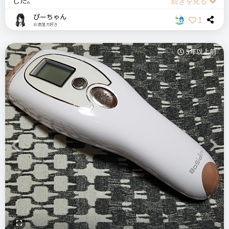
した。
ですがVIOや腕、脚の比較的毛の濃い部分は美意識は格段に上
価格
場所
カラーはライトグリーンで丸みのあるデザインで可愛いです。
ぴーちゃん
1
がりましたが、効果としては半年では実感することができませ
9,439円
Qoo10
注意点
お洒落大好き
重さは若干持った時に重いかな？と思いました。
んでした。
・照射の光を直接見ないこと
照射時の騒音はしますが、気になるほどではないと思います。
これには個人差があるかと思われますが、薄い毛には効果があ
・モード、威力が適切であるか確認すること
5年以上前
ファシズ
Fasiz
冷感脱毛器
家庭用脱毛器
照射時の光が気になりますが、付属のサングラスがついていて
ったという結果になりました。
サングラスをかけて照射すると目の疲れが軽減されて照射時楽
ログイン
になります。サングラスも折り畳み式なのでコンパクトで場所
ぜひ、購入される参考になればと思います！
おすすめする人・おすすめしない人
＼ショップで商品を探す／
を取りません。
・次の脱毛サロン予約日までの期間に家で脱毛をすることで効
果を高めたい人
照射レベルが４段階あり、自分の肌の色、毛の質、肌質に合わ
エムテック
・なかなか脱毛サロンに通う勇気がない人
せてレベルを選んで照射できます。最初は一番弱いモードで打
ケノン 家庭用脱毛器
・脱毛通い終わっているが気になる部位だけ継続的に家で脱毛
って徐々に自分に合った照射レベルに合わせていくといいと思
Previous
Next
したい人
います。使い心地は若干熱いかなー？くらいで痛みはありませ
ステマっぽい
0
んでした。膝や肘などの屈折部分はやはり照射漏れが多く、照
リピート回数・頻度
次回のリピート予定
コメント（0 件）
射しにくいです。
半年
多分リピートしない
比較したもの・こちらを選んだ理由
ランプの色が変わるとちゃんと照射できるサインになっている
他社脱毛器と比較して脱毛器としてのパワーや使い勝手の良さ
ので分かりやすいです。肌に当ててちゃんと毛の色に反応しな
はもちろん、
いと照射できないようになっているので安心です。慣れてくる
良いところ
家族で使える点やフォトフェイシャルができる点などメリット