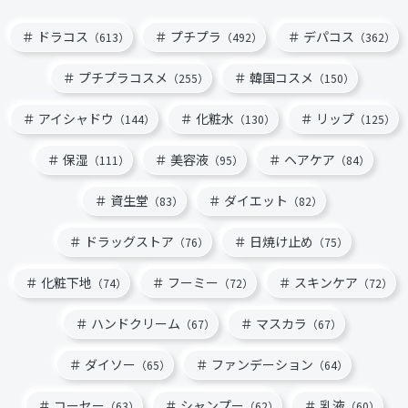
ドラコス
プチプラ
デパコス
（613）
（492）
（362）
プチプラコスメ
韓国コスメ
（255）
（150）
アイシャドウ
化粧水
リップ
（144）
（130）
（125）
保湿
美容液
ヘアケア
（111）
（95）
（84）
資生堂
ダイエット
（83）
（82）
ドラッグストア
日焼け止め
（76）
（75）
化粧下地
フーミー
スキンケア
（74）
（72）
（72）
ハンドクリーム
マスカラ
（67）
（67）
ダイソー
ファンデーション
（65）
（64）
コーセー
シャンプー
乳液
（63）
（62）
（60）