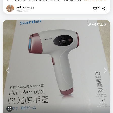
・某サロンに行ってた時よりも毛が生えてくるスピードは早
を考え、こちらを購入しました。
た。
yoko
0
／30代前半
い。(1週間でもう生えてくる)
保湿剤ジプシー
地黒なので、光の強さは５段階中４段階で使用しています（本
・VIO非対応なのが残念
体の裏側に使えない肌色の目安色が貼ってあるので、日焼けし
4年以上前
価格
場所
ログイン
すぎた……と思ったらそこで確認）。
7,500円
家電量販店
注意点
打った感触はじんわり温かいだけですが、短時間のうちに何度
照射後の鎮静と保湿はマスト。痒みが出るので
も打つと発光部分が熱くなるので注意が必要です。
Panasonic
脱毛
ソイエ
ムダ毛処理
肝心の脱毛効果ですが、完全に生えなくなるわけではありませ
家庭用脱毛器
おすすめする人・おすすめしない人
んが、毛が細くなった実感あり。腕は特に毛が細くなったこと
初めて家庭用光脱毛器を使う人にはおすすめ。
を感じました。
＼ショップで商品を探す／
ただ、元々毛が濃かったり、強い効果求めてる人はおすすめし
Previous
Next
膝の産毛が濃くて、剃毛をサボっていると黒い毛が目立って嫌
ません
だったのですが、そこを念入りに照射していたら（といっても
一度に二回まで）、以前より気にならなくなりました。
照射する部位によって、出力部分のアタッチメントを変えるこ
ステマっぽい
0
比較したもの・こちらを選んだ理由
とができるので、細かなところ（顔や指の産毛など）にもしっ
最初ケノンと迷いましたが、結局価格でこちらを選びました
コメント（0 件）
かり当てることができます。