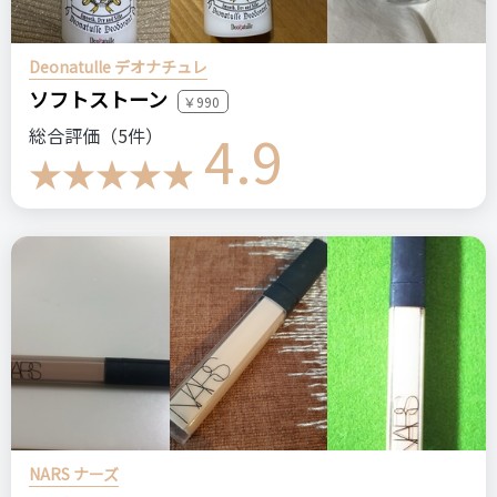
価格
場所
脱毛
脱毛器
家庭用脱毛器
DEESS
Deonatulle デオナチュレ
19,800円
Amazonで購入
ソフトストーン
￥990
4.9
総合評価（5件）
＼ショップで商品を探す／
LOVEDOCK
2019最新版脱毛器レーザー永久脱毛
家庭用脱毛器
ステマっぽい
0
ステマっぽい
0
コメント（0 件）
コメント（0 件）
NARS ナーズ