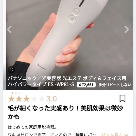
利です。
DR.ELLEMISS ドクターエルメス
悪いところ（残念）
ドクターエルメス ゼロ（家庭用脱毛器）
お風呂上がりの毛穴が開いているとき以外は痛みがあります。
Previous
Next
リピート回数・頻度
次回のリピート予定
注意点
1年半
多分リピートしない
毛穴が開いているとき以外は痛みがあるので、お風呂上がりの
ログイン
利用をお勧めします。
パナソニック／光美容器 光エステ ボディ＆フェイス用
良いところ
ハイパワータイプ ES -WP81-S
￥72,661
多分リピートしない
・チャージが早い。公式サイトによると最速0.3秒間隔。
おすすめする人・おすすめしない人
3.0
・家庭用光脱毛器の中ではストレスが少ない
脱毛サロンに通うまでもないけれど、ムダ毛に悩んでいる方に
・割とコンパクトなので収納に困らない
お勧めです。
毛が細くなった実感あり！美肌効果は微妙
かも
悪いところ（残念）
比較したもの・こちらを選んだ理由
はじめての家庭用脱毛器。
・家庭用にしても効果は感じにくい
脱毛サロンの腕脚コースと比較しましたが、通う手間と金銭面
ワキはサロンで完了しているので、腕足に打つ用に購入しまし