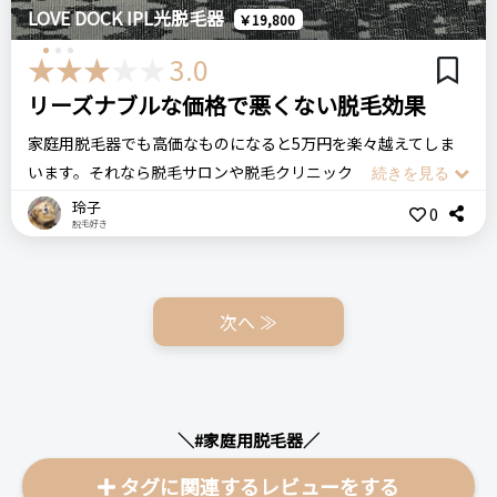
と毎回この動作を繰り返すまでに少し時間がかかって面倒くさ
LOVE DOCK IPL光脱毛器
自宅で簡単に気になったところを照射できる
￥19,800
が大変多く魅力的に感じた
い場合は連続照射モードがついているので、モードチェンジす
また、業務用の脱毛器を製造販売しているメーカーのため、信
3.0
るとスピーディーに照射できます。
頼性があると感じた
悪いところ（残念）
リーズナブルな価格で悪くない脱毛効果
効果のほうは、最初は二週間に一回くらいで照射して１ヶ月使
照射し辛い部分だと一人では手が届かない
家庭用脱毛器でも高価なものになると5万円を楽々越えてしま
用後からは月一回ずつと回数を減らしていきましたが、１ヶ月
価格
場所
います。それなら脱毛サロンや脱毛クリニックに通った方が良
使ってくらいから毛が薄くなって生えるスピードも落ちまし
54,000円
美容室
注意点
いと考えてしまいます。この脱毛機はAmazonで2万円もしま
た。今まで１日でも毛の処理を怠ると結構目立つくらい毛が濃
玲子
0
濃い毛には時間がかかること
脱毛好き
せんでした。正直なところ、そこまでは脱毛効果は期待はして
くて目立つタイプでしたが使っていくうちに自己処理の回数が
いませんでした。でも、使い続けていたらかなりムダ毛が生え
ログイン
減りました。
BiiToⅡ
美容脱毛器
家庭用脱毛器
にくくなってきたんです。全く生えなくなるというまでではな
半年後には、ほぼ気になった時にしか処理しませんし、妊娠を
おすすめする人・おすすめしない人
いものの、自己処理の回数が大分減りました。この脱毛機は35
キッカケに使用を控えてた時期がありましたが、その期間中も
次へ ≫
毎日飽きずに照射できる人におすすめ・めんどくさがりさんに
＼ショップで商品を探す／
万発までずっと照射できるのが素晴らしいです。照射しても照
一週間くらい剃らないでほったらかしてても全然目立たないし
はおすすめしません
射しても全然減らないからコストパフォーマンスが良すぎで
毛が生えてきませんでした。特別価格でたまたま安く売られて
す。嬉しいのが、照射口がかなり広いことです。足や腕などを
いたので、半信半疑でしたが個人的には効果絶大で大満足で
脱毛するときにスピーディーに脱毛できます。また、照射レベ
す。
比較したもの・こちらを選んだ理由
＼#家庭用脱毛器／
ルが5段階あって、自分が痛みを感じる手前くらいの出力で脱毛
店舗での脱毛も考えましたが、VIOを店舗でお願いすることに
タグに関連するレビューをする
できて快適なのも素晴らしいです。ちなみに、私の場合は痛み
恥ずかしさがあったため自身でやってみようとケノンを選択し