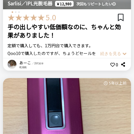
Sarlisi／IPL光脱毛器
美肌効果があることが謳われていますが、正直そちらは微妙で
￥12,980
次回もリピートしたい◎
価格
場所
す。効果を感じる方もいるのかもしれませんが、私はそこまで
5.0
54,780円
楽天市場
感じませんでした。でも、私は脱毛が目的で購入したので、脱
手の出しやすい低価額なのに、ちゃんと効
毛効果には満足です。
果がありました！
ドクターエルメス
家庭用脱毛器
定額で購入しても、1万円台で購入できます。
Panasonic パナソニック
ステマっぽい
0
Qoo10で購入したのですが、ちょうどセールをしていて更に安
光美容器 光エステ ボディ＆フェイス用 ハイパワータイプ ES -
く購入することができました！
コメント（0 件）
WP81-S
あーこ
0
／20代前半
乾燥肌
脱毛をしたことがなく痛いのが怖いので、3〜5ぐらいのパワー
で使用しています。
5年以上前
あまりにも安いので最初は少し不安でしたが、1ヶ月辺りから
リピート回数・頻度
次回のリピート予定
なんとなく薄くなったかな？と効果を感じ始めました！
はじめて
多分リピートしない
説明書は少し読み辛いですが、しっかり読めば脱毛が初めての
私でもちゃんと使用することができました。
6万ショットもあるので、まだまだ使用できます。
良いところ
たまに面倒くさくてサボってしまいますが、しっかりがんばり
毛が細くなるのを感じた。
ます。
照射部位によってアタッチメントを付け替えられるのが良い。