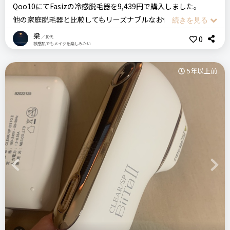
Qoo10にてFasizの冷感脱毛器を9,439円で購入しました。
ステマっぽい
0
他の家庭脱毛器と比較してもリーズナブルなお値段で購入する
価格
場所
コメント（0 件）
良いところ
ことができ、それに加えQoo10のメガ割で購入したため、他の
12,980円
Qoo10
梁
0
／10代
カミソリを使わない
敏感肌でもメイクを楽しみたい
サイトよりもとても安くで買えました。
※付属品には、取扱説明書・サングラス・コンセントが入って
光脱毛
IPL
Qoo10
サーリシ
家庭用脱毛器
5年以上前
います(写真4枚目)。
悪いところ（残念）
はじめて使うと難しい
安くで購入することができる代わり、他の家庭脱毛器と比べる
＼ショップで商品を探す／
と発射可能回数は少々少なめだと思います。
注意点
脱毛箇所にあてボタンを押すとレーザーが発射されます。
傷等があると熱で熱く感じます
ログイン
15分ほど連続で発射していると脱毛器が熱くなり、そうすると
ステマっぽい
0
発射するのに時間がかかるようになってしまいます。そのため
コメント（0 件）
Previous
Next
10分おきくらいにコンセントから抜き、保冷剤などで脱毛器を
おすすめする人・おすすめしない人
冷やす必要があり、その動作が少し面倒です。
毛の処理を変えたい方
また、1回使用すると2日間開けてからの使用となるため、前に
no!no!HAIRが気になっている方
いつ脱毛したのか忘れそうになります…。