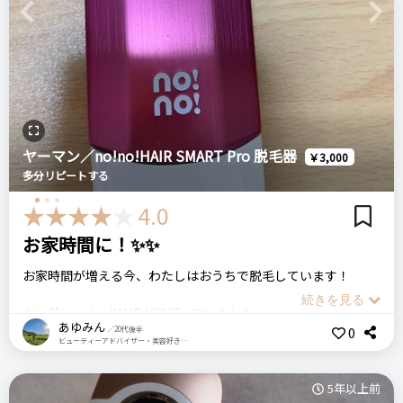
Previous
Next
スイッチを押せば面倒な設定なく気軽に使える。
Sarlisi
IPL光脱毛器
悪いところ（残念）
美肌効果はそこまで感じない。
リピート回数・頻度
次回のリピート予定
ヤーマン／no!no!HAIR SMART Pro 脱毛器
￥3,000
注意点
はじめて購入
次回もリピートしたい◎
多分リピートする
出力部分は、連続で使うと熱をもってかなり熱いので注意。間
4.0
を空けて照射するなど、火傷しないように工夫してください。
ログイン
お家時間に！✨✨
良いところ
・低価額
お家時間が増える今、わたしはおうちで脱毛しています！
おすすめする人・おすすめしない人
・9段階も調整できます
ほぼ脱毛が終わり、少しだけ産毛が生えてくるのが気になる人
・脱毛が初めての私でも簡単に使用できています
少し前にno!no!HAIRが流行っていました！
にはおすすめ。
あゆみん
0
／20代後半
流行っていた頃は値段も高くなかなか買えませんでした。
ビューティーアドバイザー・美容好き・日用品好き
この1台で脱毛を完了させたいという人にはあまりお勧めしま
ですが、この前在庫処分で安くなっていたので衝動買いをして
せん。
悪いところ（残念）
しまいました。
5年以上前
・本体とコンセントを繋ぐコードが抜けやすいです