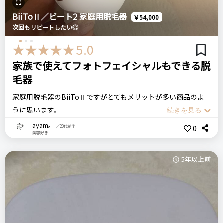
安くで購入することができたので、効果はあまり信用していな
比較したもの・こちらを選んだ理由
かったのですが、剃り残しがあるままレーザーを発射すると焦
BiiToⅡ／ビート2 家庭用脱毛器
￥54,000
なし
げ臭かったり、発射後に剃り残しの毛を触るとすぐに取れたり
次回もリピートしたい◎
するので、安くてもきちんと脱毛効果がありました。
5.0
また、発射レベルは5段階あり、肌の色や無駄毛の状況によって
価格
場所
家族で使えてフォトフェイシャルもできる脱
出力レベルを調節することができます。
3,000円
ネットショップ
毛器
購入してから現在で3か月ほど経過しましたが、ちょっとずつ
家庭用脱毛器のBiiToⅡですがとてもメリットが多い商品のよ
効果が見えだしているので今後も地道に続けていこうと思いま
ヤーマン
no!no!HAIR
カミソリ
お家時間
うに思います。
す。
家庭用脱毛器
使い方としてはコンセントとバッテリー部分と本体を繋げるこ
ayam。
0
／20代前半
美容好き
とで電源を入れることができます。
FASIZ ファシズ
まずモードが子供用、女性用、男性用と３種類ありそれぞれの
＼ショップで商品を探す／
冷感脱毛器 レーザー脱毛器
5年以上前
種類の中でも５段階の強さが選べるので家族それぞれ、また人
や光を当てる部位によって１５段階の中から強さを選べます。
子供で脱毛サロンに通わせるのは気が引けたり、男性もなかな
ステマっぽい
0
リピート回数・頻度
次回のリピート予定
か脱毛サロンに行きづらかったりする中で家族兼用ができる
はじめて
多分リピートしない
コメント（0 件）
点、モードが変えられる点はとてもいいと思いました。