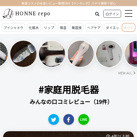
美容コスメの本音レビュー専用SNS【ホンネレポ】ステマ排除で安心
HONNE repo
ログイン
アイシャドウ
化粧水
リップ
保湿
美容液
ヘアケア
ダイエット
すべて
日焼
VIEW ALL
#家庭用脱毛器
みんなの口コミレビュー（19件）
LINE
4年以上前