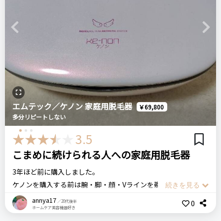
ジェルをつけて冷却しながらでないと照射ができない機械は多
いですがこの脱毛器はそのまま光を当てることができます。
良いところ
次にオートモードがある点がとても便利です。
Previous
Next
冷却機能が付いており、脱毛による痛みを和らげることができ
モードを変えた後にボタンを長押しすると♪マークが光り、オ
ます。
ートモードになります。
これにより当てた際に自動的に肌を認識し、光を照射してくれ
ます。
悪いところ（残念）
いちいちボタンを押しながら照射をすることなく自動で照射で
脱毛器が温まり過ぎると次の発射までに時間がかかり、そのた
エムテック／ケノン 家庭用脱毛器
きるのでとても楽です。
￥69,800
びにコンセントから抜いて脱毛器自体を冷やす必要がありま
多分リピートしない
フィルターは通常のものと別でスモールサイズのフィルターが
す。
あり、子供やVIOなどの細かい部位に使用できる仕様になってい
3.5
るのと、ニキビケアフィルター・コラーゲンフェイシャルフィ
こまめに続けられる人への家庭用脱毛器
ルターとあることで脱毛で使用するのとは別にフォトフェイシ
注意点
ャルとして使用することが可能になっており、
3年ほど前に購入しました。
・最初は発射レベルを１から始め、自分の肌の色や毛の状態に
脱毛をしながら肌のハリツヤをアップさせることができる美顔
ケノンを購入する前は腕・脚・顔・Vラインを剃刀で処理して
合わせて調節してください。
器としても使えるのでとても優秀で使ってます。
いましたが、剃刀での処理には限界があり、肌も痛むというこ
取扱説明書にもありますが、肌の色が黒いの方はご使用をお
annya17
0
／20代後半
ホームケア美容機器好き
とで家庭用脱毛器を探しケノンに辿り着きました。
控えください。