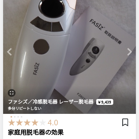
・説明書が読み辛いかもしれないです
黒いものに反応して光で毛を焼き切ってくれるイメージです。
比較したもの・こちらを選んだ理由
ネームバリュー。
どのタイミングでも使えるのでとても重宝しています！
ヤーマンのものとも迷ったが、口コミなども加味してこちらに
注意点
カミソリか を使っているとどんどん毛が濃くなっているように
しました。
長時間使用するなら、一度休ませないといけません。
ログイン
感じていました。
説明書記載の頻度をしっかり守って下さい。
ですが、これは剃らないケアなので、安心して使えます！
Previous
Next
価格
場所
ただ、初めて使うと使い方がうまくいかずなかなか難しかった
おすすめする人・おすすめしない人
72,661円
Amazon
です💦
自宅で簡単に脱毛を行いたい方・低価額で脱毛したい方におす
すめです！
Panasonic
光美容器
光エステ
パナソニック
ヤーマン
家庭用脱毛器
no!no!HAIR SMART Pro 脱毛器
ファシズ／冷感脱毛器 レーザー脱毛器
比較したもの・こちらを選んだ理由
￥9,439
多分リピートしない
購入した当時、Qoo10でセールをしていました。
＼ショップで商品を探す／
脱毛器が8000円台で購入できるということで、あまりの安さと
4.0
リピート回数・頻度
次回のリピート予定
口コミの良さから即決で購入しました。
家庭用脱毛器の効果
初めて
多分リピートする