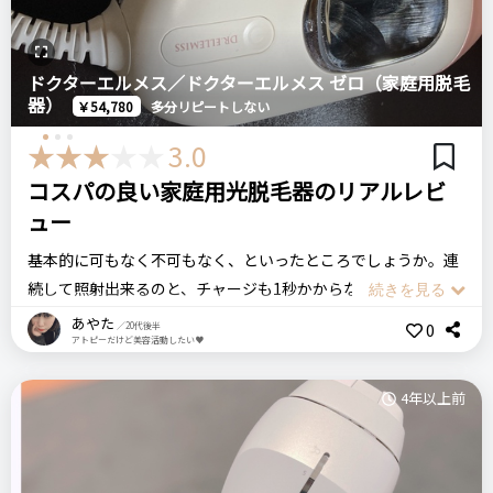
で、ケアをいつもよりも念入りに行っています。脱毛時に脚腕
のケアも行っているので、毛穴のトラブルもありません。
ドクターエルメス／ドクターエルメス ゼロ（家庭用脱毛
ずいぶん長く愛用させてもらっているのに、まだまだ現役なの
器）
￥54,780
多分リピートしない
はさすがPanasonic製という感じですね。もし買い替え時が来
ても、Panasonic製で検討する予定です。
3.0
コスパの良い家庭用光脱毛器のリアルレビ
Panasonic パナソニック
ュー
ソイエ ES2044
基本的に可もなく不可もなく、といったところでしょうか。連
続して照射出来るのと、チャージも1秒かからない程度で出来
るので使いやすいです。
あやた
リピート回数・頻度
次回のリピート予定
0
／20代後半
アトピーだけど美容活動したい♥
10年以上愛用しています。
次回もリピートしたい◎
・冷却機能が無い為、照射後の熱が残っている場合は自分で冷
やした方が良いかと思います
4年以上前
・どの脱毛器でも同じだと思いますが、照射後には保湿、 必須
良いところ
です。私は敏感肌なので保湿サボると痒みが出ます
充電式で気になるときにさっと使うことができるのがとても便
・1年半使ってますが、腕や足の毛はだいぶ薄くなりました