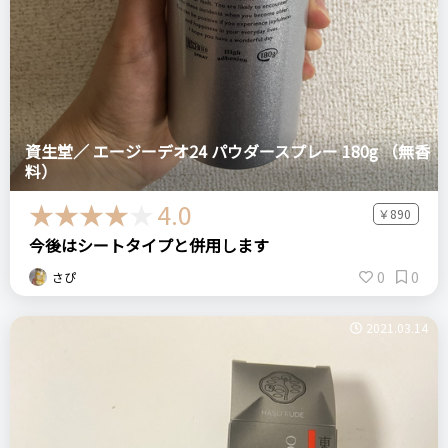
資生堂／ エージーデオ24 パウダースプレー 180g （無香
料）
4.0
￥890
今後はシートタイプと併用します
0
0
さぴ
2021.03.14