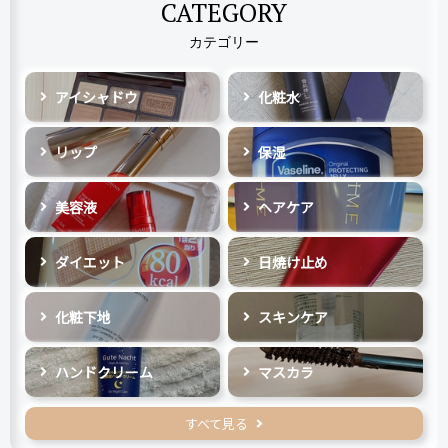
CATEGORY
カテゴリー
アイシャドウ
化粧水
リップ
保湿
美容液
ヘアケア
ダイエット
日焼け止め
化粧下地
スキンケア
ハンドクリーム
マスカラ
すべて見る