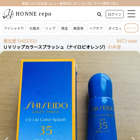
美容コスメの本音レビュー専用SNS【ホンネレポ】ステマ排除で安心
HONNE repo
ログイン
アイシャドウ
化粧水
リップ
保湿
美容液
ヘアケア
ダイエット
すべて
日焼
資生堂 SHISEIDO
8472 view
ＵＶリップカラースプラッシュ（ナイロビオレンジ）
の本音