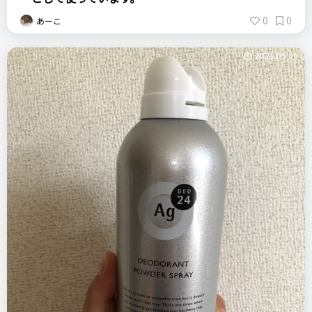
0
0
あーこ
2021.05.20