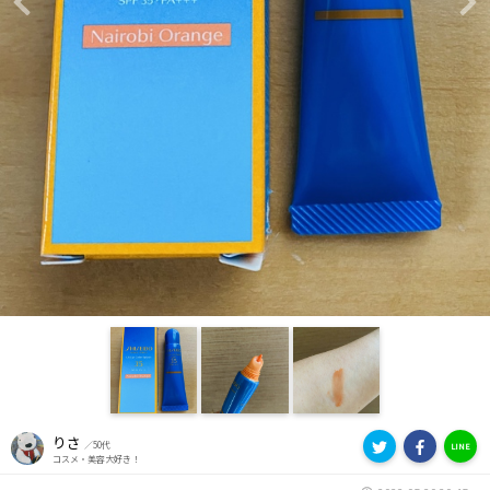
Previous
Ne
りさ
／50代
LINE
コスメ・美容大好き！