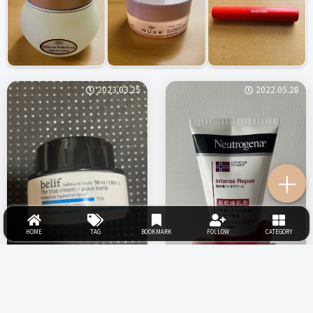
2023.03.25
2022.05.28
＋
HOME
TAG
BOOKMARK
FOLLOW
CATEGORY
belif／ ビリーフ ザ トゥルークリー
ニュートロジーナ／ インテンス リペ
ム
アハンドクリーム
3.0
4.0
水分爆弾？
高保湿のハンドクリーム
0
0
0
0
まちゃ
Akane’s