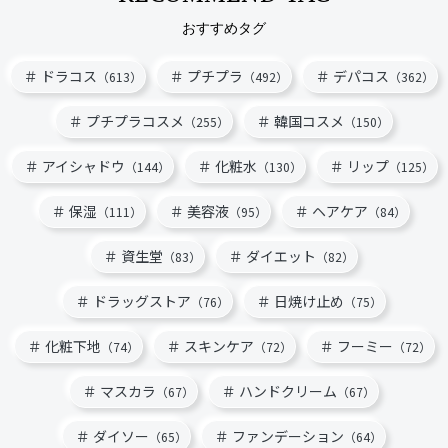
おすすめタグ
ドラコス
プチプラ
デパコス
（613）
（492）
（362）
プチプラコスメ
韓国コスメ
（255）
（150）
アイシャドウ
化粧水
リップ
（144）
（130）
（125）
保湿
美容液
ヘアケア
（111）
（95）
（84）
資生堂
ダイエット
（83）
（82）
ドラッグストア
日焼け止め
（76）
（75）
化粧下地
スキンケア
フーミー
（74）
（72）
（72）
マスカラ
ハンドクリーム
（67）
（67）
ダイソー
ファンデーション
（65）
（64）