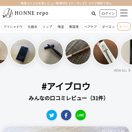
美容コスメの本音レビュー専用SNS【ホンネレポ】ステマ排除で安心
HONNE repo
ログイン
アイシャドウ
化粧水
リップ
保湿
美容液
ヘアケア
ダイエット
すべて
日焼
VIEW ALL
#アイブロウ
みんなの口コミレビュー（31件）
LINE
4年以上前