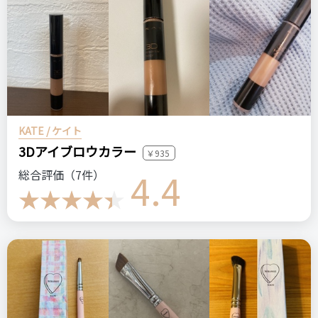
手軽に使えて時短になる
おすすめする人・おすすめしない人
悪いところ（残念）
眉だけじゃなくてノーズシャドーや涙袋にも使えるので使って
つけすぎると不自然になる
みて欲しいです
注意点
KATE / ケイト
比較したもの・こちらを選んだ理由
たくさんつけると不自然なのでブラシにつける量を調節してく
ログイン
3Dアイブロウカラー
何年もこちらだけを使用しています。
￥935
ださい
4.4
総合評価（7件）
おすすめする人・おすすめしない人
価格
場所
ふんわり眉をつくりたい人におすすめ
1,100円
ドラッグストア
ケイト
アイブロウ
デザイニングアイブロウ3D
比較したもの・こちらを選んだ理由
ドラコス
テスターを使用して