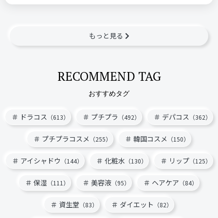
もっと見る
RECOMMEND TAG
おすすめタグ
ドラコス
プチプラ
デパコス
（613）
（492）
（362）
プチプラコスメ
韓国コスメ
（255）
（150）
アイシャドウ
化粧水
リップ
（144）
（130）
（125）
保湿
美容液
ヘアケア
（111）
（95）
（84）
資生堂
ダイエット
（83）
（82）