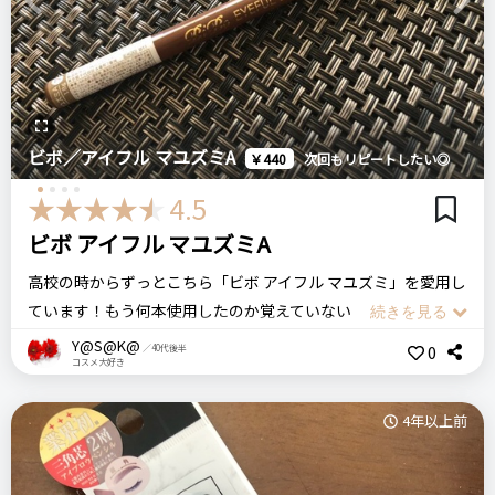
Previous
Next
おすすめする人・おすすめしない人
簡単に立体眉を作りたい方
KATE ケイト
ラスティンデザインアイブロウW
比較したもの・こちらを選んだ理由
ビボ／アイフル マユズミA
￥440
次回もリピートしたい◎
なし
リピート回数・頻度
次回のリピート予定
4.5
初めて
多分リピートする
ビボ アイフル マユズミA
価格
場所
高校の時からずっとこちら「ビボ アイフル マユズミ」を愛用し
1,210円
ドラッグストア
良いところ
ています！もう何本使用したのか覚えていないくらいリピート
描きやすい
しています。
Y@S@K@
0
／40代後半
ケイト
デザイニングアイブロウ3D
アイブロウ
コスメ大好き
明るい髪色の時から暗い髪色の時まで、色展開が多くて、安く
ドラコス
プチプラ
て、落ちにくく、描きやすく、なによりもコスパが良いです！
悪いところ（残念）
4年以上前
発色も良くて、しっかり描けてモチもいいです！汗には少し弱
芯が少し硬い
この商品の【総合評価】を見る
いですが普段使いにはもってこいです。髪の色を明るくした
り、暗くしたりすぐいてる私には安くてドラッグストアでも置