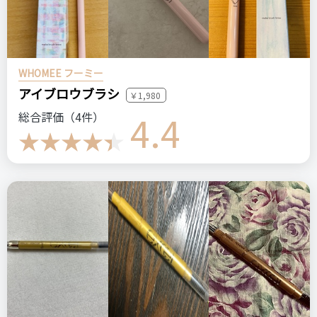
この商品の【総合評価】を見る
価格
場所
850円
ドラッグストア
＼ショップで商品を探す／
WHOMEE フーミー
ケイト
3Dアイブロウカラー
プチプラ
ドラコス
アイブロウブラシ
￥1,980
アイブロウ
4.4
総合評価（4件）
ステマっぽい
0
コメント（0 件）
この商品の【総合評価】を見る
＼ショップで商品を探す／
ステマっぽい
0
コメント（0 件）