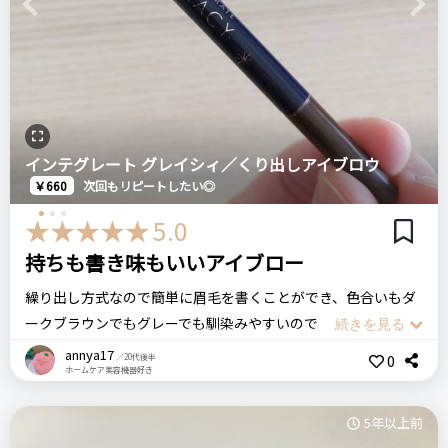
になりそうだけど、このブラシがあることで自然な眉毛をかけ
Previous
Next
ました！値段も高くないし、色をミスしたので評価は4ですが
おすすめする人・おすすめしない人
描きやすさではかなり良かった！
ダイソーファンへお勧めします
innisfree イニスフリー
比較したもの・こちらを選んだ理由
スキニーブロウペンシル
インテグレート グレイシィ／くり出しアイブロウ
普通のアイブロウ
￥660
次回もリピートしたい◎
5.0
リピート回数・頻度
次回のリピート予定
価格
場所
はじめて
持ちも書き味もいいアイブロー
次回もリピートしたい◎
100円
ダイソー
繰り出し方式なので簡単に眉毛を書くことができ、色合いもダ
ークブラウンでもグレーでも馴染みやすいのでどちらの色でも
100均
GENE TOKYO
良いところ
色を気にすることなく使用できます。
annya17
0
／20代後半
ツートンカラーアイブロウペンシル
ダイソー
かきやすい！
ホームケア美容機器好き
購入してから1年ほど経っていますがまだまだなくなる気配も
にじまない
アイブロウ
なく、細身のペン先ですが折れることもなく快適に使用できて
ぼかしやすい
5年以上前
います。
ステマっぽい
自然な仕上がり
0