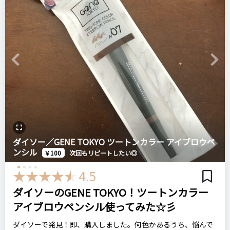
いてるお店が多く買いやすいので、髪色に合わせて何本も持っ
注意点
＼ショップで商品を探す／
ログイン
ています。いちおし商品です！
細い方だと折れやすい
描き方としては眉をブラッシングし、とかしてから描くときれ
いに描けます！
おすすめする人・おすすめしない人
違うものを買ってもやっぱりこれに戻り、削る手間はあります
ステマっぽい
0
Previous
Next
なかなか描きやすいペンに出会えない方
が、やっぱり最強です！
コメント（0 件）
。これからも愛用します！
比較したもの・こちらを選んだ理由
なし
ビボ
アイフル マユズミA
ダイソー／GENE TOKYO ツートンカラー アイブロウペ
ンシル
￥100
次回もリピートしたい◎
価格
場所
4.5
1,210円
ドラッグストア
リピート回数・頻度
次回のリピート予定
3回目
ダイソーのGENE TOKYO！ツートンカラー
次回もリピートしたい◎
アイブロウペンシル使ってみた☆彡
カネボウ
ケイト
ラスティングデザインアイブロウ
ドラコス
アイブロウ
ダイソーで発見！即、購入しました。何色かあるうち、悩んで
良いところ