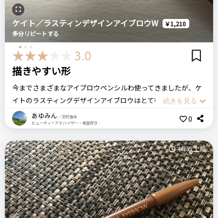
デザイニングアイブロウ3D
ケイト／ラスティンデザインアイブロウW
￥1,210
多分リピートする
リピート回数・頻度
次回のリピート予定
3.0
初めて
多分リピートする
描きやすい形
今までさまざまなアイブロウペンシルわ使ってきましたが、ケ
良いところ
イトのラスティングデザインアイブロウはとても描きやすい形
簡単に立体眉がつくれる
です！
あゆみん
0
／20代後半
ビューティーアドバイザー・美容好き・日用品好き
ペン先の種類も2種類あり、細いタイプとこの楕円形があるの
で自分の1番描きやすい種類を、見つけることができます！
悪いところ（残念）
4年以上前
付属のブラシが小さい
これ一本でラインもぼかしも自由自在に書けちゃいます！
ふんわりもしっかりも叶えられます！
スクエアタイプならエッジが長いので手ブレすることもなく安
注意点
定感もあり、アイブロウが苦手な方にもおすすめです！
ログイン
なし
芯が少し硬く感じるので強く描き過ぎには注意です！