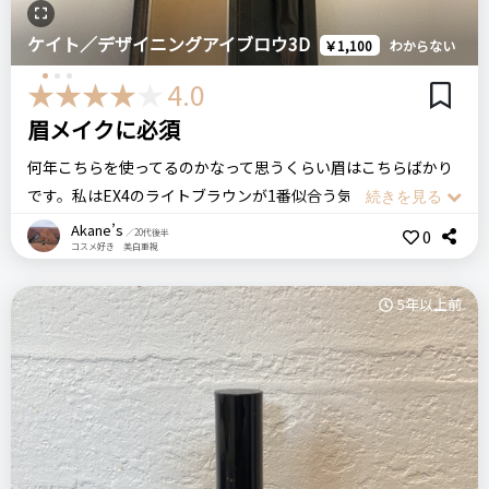
ステマっぽい
0
おすすめする人・おすすめしない人
MAYBELLINE メイベリン ニューヨーク
ケイト／デザイニングアイブロウ3D
￥1,100
わからない
コメント（0 件）
眉毛が比較的しっかりある方で、足りないところを足す程度の
ファッションブロウ パウダーインペンシル
4.0
方はとても使いやすい商品ではないでしょうか
眉メイクに必須
リピート回数・頻度
次回のリピート予定
何年こちらを使ってるのかなって思うくらい眉はこちらばかり
比較したもの・こちらを選んだ理由
はじめて
多分リピートしない
です。私はEX4のライトブラウンが1番似合う気がします。色味
結構前に購入して使っていたのですが、髪の色が変わって再度
も何色かあって、ブラウン系ブラック系レッド系など自分のし
使用しはじめました。
Akane’s
0
／20代後半
コスメ好き 美白重視
たい色に合わせて選んだらいいと思います。
良いところ
このケイトのアイブロウのいいところは3色の色でできてると
汗や水で落ちにくいと
5年以上前
ころでしょうか。
価格
場所
太さの調整がしやすい
普段は下の少し明るめの色を混ぜて眉毛にのせていますが、髪
660円
ドラッグストア
の毛を黒くした時だと眉毛が明るすぎると浮いてしまうので上
の濃い色も混ぜながら調整しています。自分の気分で眉毛の濃
悪いところ（残念）
インテグレート
くり出しアイブロー
ドラコス
さを調整できるのが本当ありがたいなって思います。
自然な眉毛にならない
アイブロウ
スキンケアをしたあと、すぐにこちらのアイブロウをしたら結
構水分と混ざってしまって、自然な感じになってしまうので、