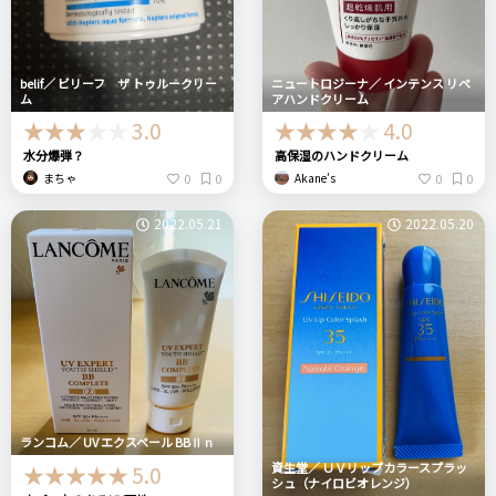
belif／ ビリーフ ザ トゥルークリー
ニュートロジーナ／ インテンス リペ
ム
アハンドクリーム
3.0
4.0
水分爆弾？
高保湿のハンドクリーム
0
0
0
0
まちゃ
Akane’s
2022.05.21
2022.05.20
ランコム／ UV エクスペール BBⅡ n
資生堂／ ＵＶリップカラースプラッ
5.0
シュ（ナイロビオレンジ）