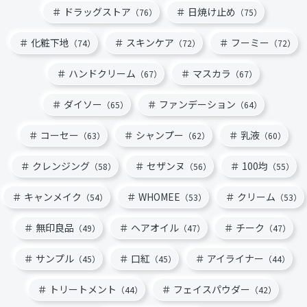
ドラッグストア
日焼け止め
（76）
（75）
化粧下地
スキンケア
フーミー
（74）
（72）
（72）
ハンドクリーム
マスカラ
（67）
（67）
ダイソー
ファンデーション
（65）
（64）
コーセー
シャンプー
乳液
（63）
（62）
（60）
クレンジング
セザンヌ
100均
（58）
（56）
（55）
キャンメイク
WHOMEE
クリーム
（54）
（53）
（53）
無印良品
ヘアオイル
チーク
（49）
（47）
（47）
サンプル
口紅
アイライナー
（45）
（45）
（44）
トリートメント
フェイスパウダー
（44）
（42）