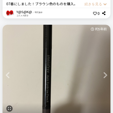
07番にしました！ブラウン色のものを購入。
・安い
芯が濃い色と薄い色で半分ずつに分かれています。ツートン！
Y@S@K@
＼ショップで商品を探す／
0
・おちにくい
／40代後半
コスメ大好き
細く濃く、太く薄く描ける、そして三角芯なので常に尖った部
分があるのがいいです。かなり優秀だと思います。100円で買
約5年前
えるアイブローに見えないデザインです。
悪いところ（残念）
ステマっぽい
0
見た目は硬そうな芯ですが、実際に使ってみるとスルスル～～
売り切れていることがある
～っと滑らかに描ける柔らかめの芯です。形状と柔らかさで慣
コメント（0 件）
れるまでちょっとしたコツが要りますが、慣れたら簡単です。
注意点
ログイン
色もちも悪くなくおススメできます。夏場に、汗で落ちないか
鉛筆削りが必要
はわからないですが期待します。
反対側には、ぼかし整えられるブラシもついていて何よりで
す。
Previous
Next
おすすめする人・おすすめしない人
リピ―ト購入したいと思っています。100円で買えるとは、か
安くて書きやすさを求める方へ
なり大満足です。
比較したもの・こちらを選んだ理由
ダイソー DAISO
普通のアイブロウ
GENE TOKYO ツートンカラー アイブロウペンシル