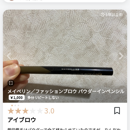
たく色がでない！え？と思ったら先っぽが固まってしまってい
価格
場所
て色が出なかったみたい。先を削って再使用。パウダータイプ
600円
Q10
良いところ
5年以上前
だとこういうことはないと思うのですが、ペンタイプは買った
柔らかい書き味なので優しい力でさっと書けるところ
ら継続的に使ってあげないといけないんだなって学びました。
イニスフリー
ペンシル
韓国コスメ
アイブロウ
先を削ったらしったり色がのってくれるし、アイブローがすご
い柔らかめでさっと描くだけで色がのってくれます。
悪いところ（残念）
ただ、化粧水とかで肌ケアしてすぐに描くと水分とくっついて
＼ショップで商品を探す／
特になし。不便なく使用できています。
変な色になってしまいます。だからパウダーで眉毛周辺をふわ
Previous
Next
っとさせてからぬるようにしています。
注意点
描きやすいし、落ちにくいし値段以上ではないでしょうか。た
ステマっぽい
0
色が何色かあります。
だ眉尻にはこちらはいいですが、眉毛全体をこちらで完成する
コメント（0 件）
のは私には難しいので、眉頭はパウダーを使って眉尻はこちら
ログイン
メイベリン／ファッションブロウ パウダーインペンシル
を使っています。
おすすめする人・おすすめしない人
￥1,000
多分リピートしない
おすすめする人：ミニサイズで持ち運びをしたい人
3.0
おすすめしない人：ペンシルタイプが苦手な人
INTEGRATE インテグレート
くり出しアイブロー
アイブロウ
普段眉毛はパウダーで全て終わらせていたのですが、なんだか
比較したもの・こちらを選んだ理由