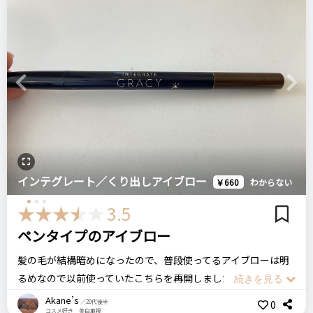
描き心地も柔らかく力を入れずサッサっと軽い力で書けるので
コメント（0 件）
今まで使用したアイブローの中でも一番気に入っています。
サイズ感も小さく細いのでポーチにもカバンにも収まりがよく
悪いところ（残念）
持ち運びにも優れています。
色がいろいろあって…ちょっと濃すぎたかな
お値段も660円とお財布に優しく、出先でアイブローを忘れた
Previous
Next
ログイン
と気づいた時にも大きな痛手なく買えるお値段かなと思います
注意点
（笑）
いろんな色があるので店頭で試した方がいいかも
実際私は出先で眉毛を忘れておりドラッグストアに走りインテ
グレート グレイシィのアイブローと出会いました。
おすすめする人・おすすめしない人
インテグレート／くり出しアイブロー
￥660
わからない
描きやすいので皆さんにおすすめできる商品だと思います
インテグレートグレイシィ
3.5
くり出しアイブロウ
ペンタイプのアイブロー
比較したもの・こちらを選んだ理由
髪の毛が結構暗めになったので、普段使ってるアイブローは明
YouTubeでおすすめしてたので。
リピート回数・頻度
次回のリピート予定
るめなので以前使っていたこちらを再開しました。
2回目
次回もリピートしたい◎
1年くらい使っていなくて久しぶりに眉毛に塗ってみたら、まっ
Akane’s
0
／20代後半
コスメ好き 美白重視