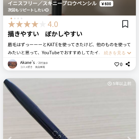
イニスフリー／スキニーブロウペンシル
￥600
次回もリピートしたい◎
価格
場所
4.0
リピート回数・頻度
次回のリピート予定
440円
ドン・キホーテ
はじめて
描きやすい ぼかしやすい
次回もリピートしたい◎
眉毛はずっーーーとKATEを使ってきたけど、他のものを使って
ビボ
プチプラコスメ
アイフルマユズミA
みたいと思って、YouTubeでおすすめしてたイニスフリーのこ
アイブロウ
良いところ
ちらを購入。
Akane’s
0
／20代後半
三角二層
コスメ好き 美白重視
店舗ではなくてQ10で購入したので、実際どんな色か分からず
安い
購入しました。
＼ショップで商品を探す／
5年以上前
私が購入した色は濃い茶色みたいな色。少し濃すぎたかなと色
は選択ミスだったかなと…
悪いところ（残念）
でも、描きやすい！！！先端が斜めになっていて変に細すぎ
売り切れ
ステマっぽい
0
ず、太すぎず。だから、眉頭から眉尻まで綺麗に描けるし、ペ
コメント（0 件）
ンシルの後ろにはブラシが付いていて、これで眉頭をぼかす事
注意点
ログイン
ができる。
夏場に耐えられるかどうか
ペンシルタイプは結構濃くなったり眉描いてますみたいな印象