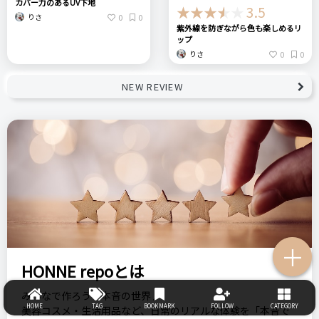
カバー力のあるUV下地
3.5
0
0
りさ
紫外線を防ぎながら色も楽しめるリ
ップ
0
0
りさ
NEW REVIEW
＋
HONNE repoとは
みんなで作ろう～本音の世界♪
HOME
TAG
BOOKMARK
FOLLOW
CATEGORY
美容コスメ・生活用品など、日常のリアルな体験を「本音で