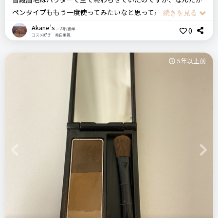
ペンタイプももう一度使ってみたいなと思って購入しました。
KATEなど他社のパレットタイプのアイブローも使用したこと
リピート回数・頻度
次回のリピート予定
パウダータイプとは違う描きやすさはあるし、一本一本はえて
がありますが、たまたま出会ったペンシルタイプが描きやすく
Akane’s
0
／20代後半
はじめて
わからない
コスメ好き 美白重視
るようにかけてるし、生えてないところに書き足すこともやり
簡単であったためこちらに惹かれました。今後とも使用したい
やすいのはペンタイプの利点かなと思います。
と思います。
5年以上前
こちらのペンタイプは汗や水で落ちにくいということでこちら
良いところ
を選びましたが、たしかに落ちにくいのは落ちにくい。
描きやすい
ただ、結構眉毛書きました感がでてしまう。眉毛は自然な感じ
価格
場所
落ちにくい
が好みなのですが…
660円
ドラッグストア
太さが調整しやすい
良い点としては、ペンの先でしょうか。三角面になっていて細
くかくこともできるし太くかくこともできる。太さが調整でき
インテグレート グレイシィ
くり出しアイブロー
る所は良いところかなと思います。
悪いところ（残念）
ドラコス
簡単
書き味最高
軽い力
アイブロウ
ただ、こちらのペンタイプだけではなんだか不自然でうえから
Previous
Next
眉頭には塗りにくい
さっとパウダーをのせています。さらに眉マスカラは私は必須
です。
＼ショップで商品を探す／
注意点
値段が安かったから良いですが、可もなく不可もなくって感じ
ログイン
とくにありません。
の商品でしょうか。