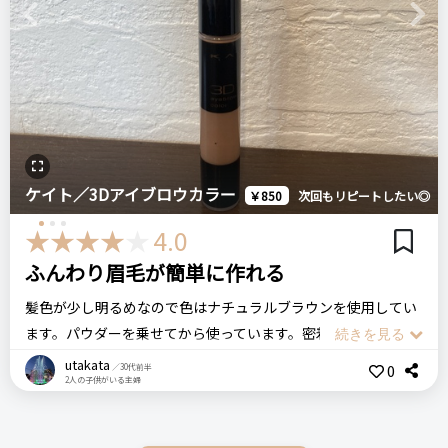
注意点
ログイン
化粧下地をして粉を顔全体に乗せてから眉毛を描くようにして
＼ショップで商品を探す／
Previous
Next
上からパウダーすることをおすすめします。
います。
夜勤をするのですが、眉毛を変に擦ったりしなければアイブロ
ウは落ちず朝までキープできるところもありがたいです。
おすすめする人・おすすめしない人
ステマっぽい
0
眉尻が描きにくくて悩んでる方はこちらは描きやすいですよ
何年も使ってるのでブラシが前の方が良かったなって思いま
コメント（0 件）
す。
ブラシは太めと細めがあるのですが細い方がかなり描きにく
ケイト／3Dアイブロウカラー
￥850
次回もリピートしたい◎
比較したもの・こちらを選んだ理由
い。自分のアイブロウ専用のブラシを使って描いています。
ドラッグストアで目に止まって購入。
4.0
そこだけ最近のやつは残念だなって思います。
そろそろ新しい商品を試したみたいなって思ってたけど、これ
ふんわり眉毛が簡単に作れる
がなかなか減らないのでまだまだこれを使うと思います。コス
髪色が少し明るめなので色はナチュラルブラウンを使用してい
価格
場所
パはかなり良いですね。
ます。パウダーを乗せてから使っています。密着感もあり、だ
1,000円
ドラッグストア
けどふんわりさもあるような眉になります。私の場合色を選ぶ
utakata
0
／30代前半
2人の子供がいる主婦
際には、自分の髪色やメイなりたい自分の雰囲気に合わせてい
KATE ケイト
メイベリンニューヨーク
ファッションブロウ
ます。最終的には髪色に近づけながら選びました。
デザイニングアイブロウ3D
パウダーインペンシル
アイブロウ
１日中、こすらない限りは落ちにくいのでメイク直ししなくて