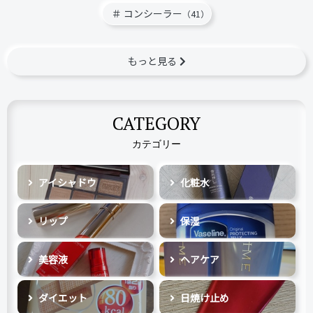
コンシーラー
（41）
もっと見る
CATEGORY
カテゴリー
アイシャドウ
化粧水
リップ
保湿
美容液
ヘアケア
ダイエット
日焼け止め