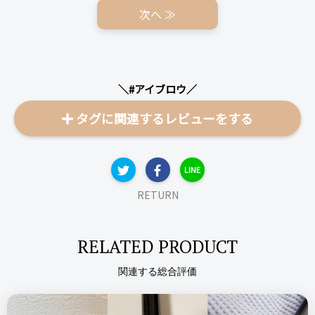
もOKです。(眉毛は濃い方というのもあるかもしれませんが)
次へ ≫
眉の真ん中から眉尻を先にのせて、あとで眉頭にのせて行く感
リピート回数・頻度
次回のリピート予定
＼ショップで商品を探す／
じでやると濃さを調整しやすい気がします。失敗したり、濃す
4-5年程
わからない
ぎるなと言う時は丁寧にティッシュオフすれば落ちます。
シートタイプの化粧落としでも簡単にオフできるのでゴシゴシ
＼#アイブロウ／
ステマっぽい
0
擦らなくてよいのも気に入っています。
良いところ
タグに関連するレビューをする
コメント（0 件）
眉の濃さを調整しやすい
落ちにくい
KATE ケイト
眉だけじゃなくてノーズシャドーとしても使える
3Dアイブロウカラー
LINE
RETURN
悪いところ（残念）
リピート回数・頻度
次回のリピート予定
付属のブラシが使いにくい
はじめて
RELATED PRODUCT
次回もリピートしたい◎
関連する総合評価
注意点
ログイン
特にないですが、ブラシが描きにくいので専用のブラシがある
良いところ
ほうがいいと思います