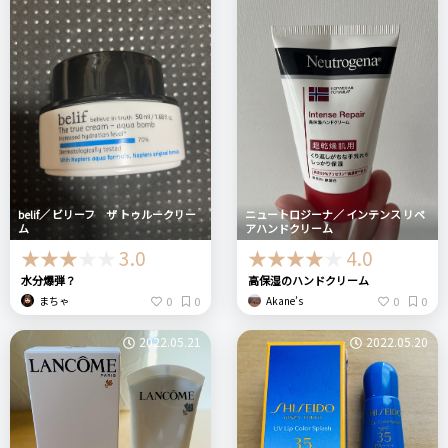
belif／ ビリーフ ザ トゥルークリー
ニュートロジーナ／ インテンス リペ
ム
アハンドクリーム
3.0
4.0
水分爆弾？
高保湿のハンドクリーム
0
0
0
0
まちゃ
Akane’s
2022.05.21
2022.05.20