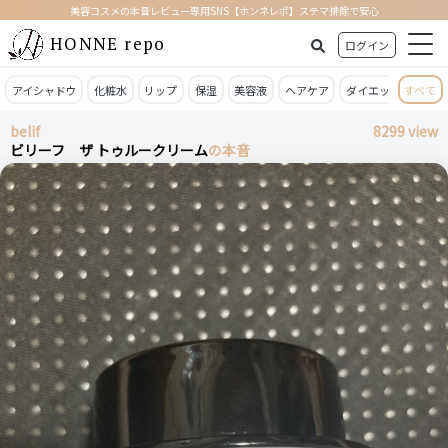
美容コスメの本音レビュー専用SNS【ホンネレポ】ステマ排除で安心
HONNE repo
ログイン
アイシャドウ
化粧水
リップ
保湿
美容液
ヘアケア
ダイエット
すべて
日焼
belif
8299 view
ビリーフ ザ トゥルークリーム
の本音