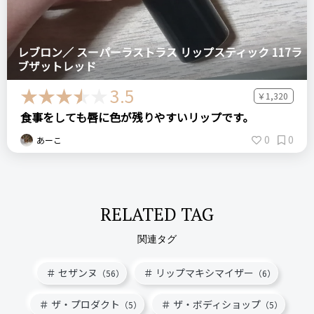
レブロン／ スーパーラストラス リップスティック 117ラ
ブザットレッド
3.5
￥1,320
食事をしても唇に色が残りやすいリップです。
0
0
あーこ
RELATED TAG
関連タグ
セザンヌ
リップマキシマイザー
（56）
（6）
ザ・プロダクト
ザ・ボディショップ
（5）
（5）