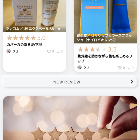
ランコム／ UV エクスペール BBⅡ n
資生堂／ ＵＶリップカラースプラッ
5.0
シュ（ナイロビオレンジ）
カバー力のあるUV下地
3.5
0
0
りさ
紫外線を防ぎながら色も楽しめるリ
ップ
0
0
りさ
NEW REVIEW