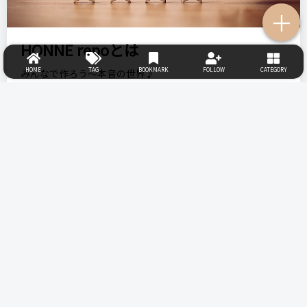
＋
HONNE repoとは
HOME
TAG
BOOKMARK
FOLLOW
CATEGORY
みんなで作ろう～本音の世界♪
美容コスメ・生活用品など、日常のリアルな体験を「本音で
口コミ」しあう【レビュー専用SNS】です。
「美容商品・コスメ・生活用品」中心。美容・健康・生活に
関心が高い女性向けのSNSメディアです。
詳しく見る
LINE
使い方・ガイド
お知らせ