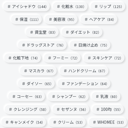
アイシャドウ
化粧水
リップ
（144）
（130）
（125）
保湿
美容液
ヘアケア
（111）
（95）
（84）
資生堂
ダイエット
（83）
（82）
ドラッグストア
日焼け止め
（76）
（75）
化粧下地
フーミー
スキンケア
（74）
（72）
（72）
マスカラ
ハンドクリーム
（67）
（67）
ダイソー
ファンデーション
（65）
（64）
コーセー
シャンプー
乳液
（63）
（62）
（60）
クレンジング
セザンヌ
100均
（58）
（56）
（55）
キャンメイク
クリーム
WHOMEE
（54）
（53）
（53）