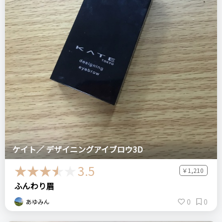
ケイト／ デザイニングアイブロウ3D
3.5
￥1,210
ふんわり眉
0
0
あゆみん