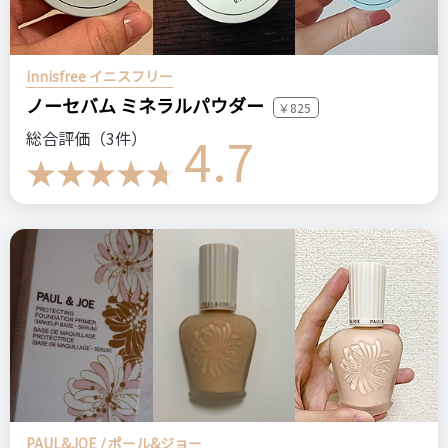
innisfree イニスフリー
ノーセバム ミネラルパウダー
￥825
4.7
総合評価（3件）
PAUL&JOE / ポール&ジョー