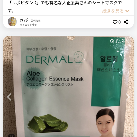
「リポビタンD」でも有名な大正製薬さんのシートマスクで
用後の劇的な変化はなく、個人的には上記のような利便性を目
す。
価格
場所
的に使用しようと思います。
100円
コスメストア
さぴ
0
／20代後半
こちらは頂き物ですが、同じ大正製薬の「アルフェ ホワイトプ
また繰り返し使用できますが、使用後は「軽く手洗い＋乾燥さ
ダイエット中☺
ログラム」という美容ドリンクを飲んでいる時に大正製薬の美
せる」とのことです。
ダーマル
LET`S SKIN
プレミアムエッセンスマスク
容関連の商品を調べていたので以前より知っていました。
約5年前
湿気が多いお風呂場での保管は控えたほうが良いかもしれませ
フェイスマスク
プチプラコスメ
韓国コスメ
有名な製薬会社さんが作られる美容商品は信頼できるし、何よ
ん。
り使っていて気分があります♪
保管場所を考えないといけないし、使用後のひと手間が若干面
＼ショップで商品を探す／
まずパッケージより「乾燥肌」に悩む方への「保湿・美艶」ケ
倒に感じます。
アに重点を置いた商品であることが伺えます。
美容液もたっぷり含まれていますが、水分量も多すぎないので
ステマっぽい
0
Seria セリア
Previous
Next
びちゃびちゃしません。
シリコーンフェイス用マスク
コメント（0 件）
シート部分は肉厚で、しっとりして肌触りが良い素材です。そ
のため肌への吸着力も十分です。
リピート回数・頻度
次回のリピート予定
はじめて
わからない
普段はコスパの観点より、韓国系のシートマスクを使う事が多