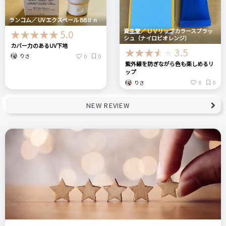
ランコム／ UV エクスペール BBⅡ n
資生堂／ ＵＶリップカラースプラッ
5.0
シュ（ナイロビオレンジ）
カバー力のあるUV下地
3.5
0
0
りさ
紫外線を防ぎながら色も楽しめるリ
ップ
0
0
りさ
NEW REVIEW