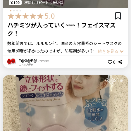
MJ-Care
￥100
次回もリピートしたい◎
コラーゲンエッセンスマスク
5.0
注意点
ハチミツが入っていく~~~！フェイスマス
使用上の注意をよく読んでから使用して下さい。
ログイン
リピート回数・頻度
次回のリピート予定
ク！
初めて
多分リピートする
数年前までは、ルルルン他、国産の大容量系のシートマスクの
おすすめする人・おすすめしない人
使用頻度が多かったのですが、防腐剤が多い？からか何となく
乾燥肌の方におすすめ。フェイスマスクの香りでリラックスし
荒れる気がして、ある時にこちら「DERMAL」商品を使ってみ
Y@S@K@
良いところ
たい人には無香料なので向きません。
0
／40代後半
コスメ大好き
ました。
安い
マスクをする日常、マスク荒れしていたのがこのシートを使う
約5年前
比較したもの・こちらを選んだ理由
と不思議と調子がよくなり、このシートに含まれている液体だ
悪いところ（残念）
最近MINON商品をよく見かけていて、製薬会社のブランドだっ
け購入したいくらいです。
ドラックストアでは売っていない
たので信頼できそうと感じたため。
シートには、たっぷりと液が染み込んでいるので、顔だけでは
なく、デコルテライン、首筋や腕までの分もありたっぷり使え
ます。保湿がしっかりできて、使い心地のいいシートです。
注意点
安く購入できるし、肌がもっちり、しっとりします。フェイス
価格
場所
ログイン
買いだめする
マスクの大きさも調度よくて、しっかり覆ってくれます。夜に
991円
インターネット