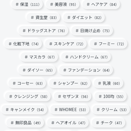
保湿
美容液
ヘアケア
（111）
（95）
（84）
資生堂
ダイエット
（83）
（82）
ドラッグストア
日焼け止め
（76）
（75）
化粧下地
スキンケア
フーミー
（74）
（72）
（72）
マスカラ
ハンドクリーム
（67）
（67）
ダイソー
ファンデーション
（65）
（64）
コーセー
シャンプー
乳液
（63）
（62）
（60）
クレンジング
セザンヌ
100均
（58）
（56）
（55）
キャンメイク
WHOMEE
クリーム
（54）
（53）
（53）
無印良品
ヘアオイル
チーク
（49）
（47）
（47）