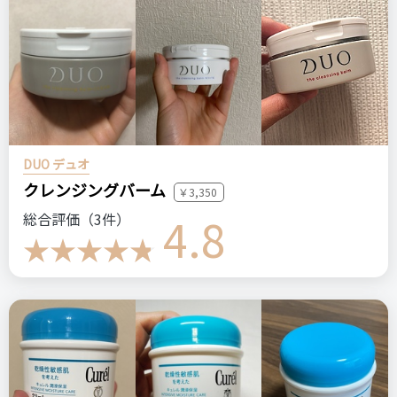
店舗ではあまり見かけない所。
ログイン
おすすめする人・おすすめしない人
価格を重視する方におすすめ。質を重視する方には全くおすす
めできないです。
DUO デュオ
比較したもの・こちらを選んだ理由
クレンジングバーム
頂き物なので比較はしていません。自分で購入する事（リピー
￥3,350
4.8
ト）は現時点では考えていません。
総合評価（3件）
価格
場所
50円
頂き物
Dermal
ダーマル
ハニーグレープフルーツコラーゲンエッセンスマスク