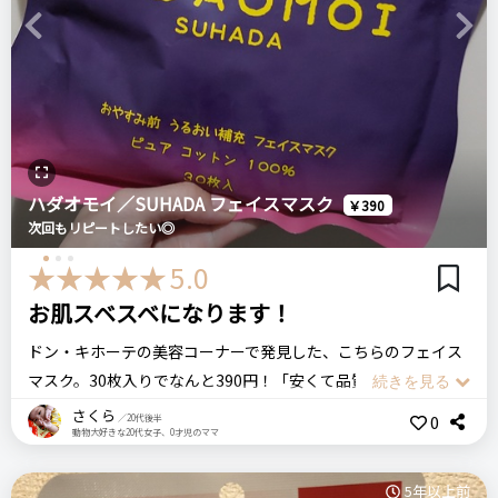
寝転がりながらスマホをいじっていても落ちてこなかったで
Previous
Next
す。
比較したもの・こちらを選んだ理由
大正製薬
続いて、鼻部の切り込み。
（購入するつもりは無かったのですが）たまたま見掛けたので
アドライズ エッセンスグローマスク
小さい事ですが、鼻の部分に切り込みのあるマスクって珍しい
試しに購入しました。
と感じました。
目頭の部分と鼻の部分ってうまく貼り付けられなかったりする
リピート回数・頻度
次回のリピート予定
ハダオモイ／SUHADA フェイスマスク
のでこの点は良かった
￥390
価格
場所
はじめて
次回もリピートしたい◎
次回もリピートしたい◎
100円
セリア店舗
それからマスク自体が若干横長？な気がします。そのため頬・
5.0
顎までしっかり覆える点も気に入りました。
良いところ
セリア
Seria
100均
シリコーンフェイス用マスク
お肌スベスベになります！
肉厚シートで美容成分をたっぷり補給できる所。
マスク自体の香りもスッキリした香りで、人を選ばないように
便利
プチプラ
シートマスク
フェイスケア
ドン・キホーテの美容コーナーで発見した、こちらのフェイス
思います。
安い
マスク
フェイスマスク
マスク。30枚入りでなんと390円！「安くて品質が悪いのか
ただ香り重視のかたには少し物足りないかもしれません。
悪いところ（残念）
な？」と思いきや、裏面を見ると元々の価格は3800円と記載さ
さくら
0
／20代後半
ステマっぽい
0
また1枚50円程度、と価格が安いですが、ちゃんと仕事してく
価格より普段使いはしにくい所。
動物大好きな20代女子、0才児のママ
れていました。どうやら大量入荷によって、低価格での販売が
れます。
コメント（0 件）
実現しているそうです。
5年以上前
3800円のフェイスマスクが390円で購入できるということで、