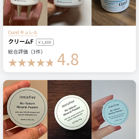
プチプラ
韓国
韓国コスメ
フェイスマスク
フェイスケア
ステマっぽい
0
Curel キュレル
クリームF
コメント（0 件）
￥1,600
4.8
総合評価（3件）