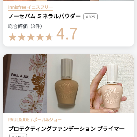
innisfree イニスフリー
ノーセバム ミネラルパウダー
￥825
4.7
総合評価（3件）
PAUL&JOE / ポール&ジョー
プロテクティングファンデーション プライマ―
￥3,850