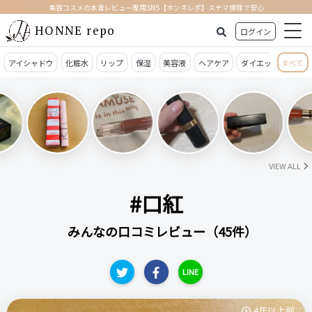
美容コスメの本音レビュー専用SNS【ホンネレポ】ステマ排除で安心
HONNE repo
ログイン
アイシャドウ
化粧水
リップ
保湿
美容液
ヘアケア
ダイエット
すべて
日焼
VIEW ALL
#口紅
みんなの口コミレビュー（45件）
LINE
4年以上前