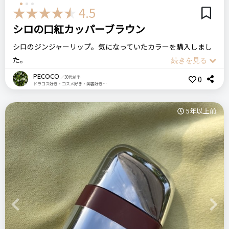
紅を買ったことがない方もチャレンジしやすいです。
おすすめする人・おすすめしない人
4.5
コメント（0 件）
普段グロスを塗らない方は使いにくいかも
シロの口紅カッパーブラウン
今回使った色は写真では濃いめの色に見えますが、実際塗ると
発色はいいけど濃すぎず程よくて日常に使いしやすいです。
シロのジンジャーリップ。気になっていたカラーを購入しまし
比較したもの・こちらを選んだ理由
た。
見た目のかわいさと一本で二役がいいなと思って購入。
カッパーブラウンはテラコッタのような落ち着いたオレンジ系
PECOCO
media メディア
0
／30代前半
ドラコス好き・コスメ好き・美容好き・1歳の男の子のママ
のブラウンで、とてもオシャレな色味でした。
シャイニーエッセンスリップA RS-05
ジンジャーリップとだけあって生姜の香りがします。でもツー
価格
場所
5年以上前
ンとするような嫌な感じはなく、何だかおいしそう笑
4,620円
百貨店
でも生姜が苦手だと苦手な人もいると思います。
リピート回数・頻度
次回のリピート予定
パッケージもシンプルオシャレなシロらしいデザインでとても
3回目
次回もリピートしたい◎
好みです。
ルナソル
デパコス
口紅
リップ
グロス
塗り心地や保湿力も結構良いです。
良いところ
＼ショップで商品を探す／
安くて塗りやすくて乾燥しないところ。
SHIRO シロ
Previous
Next
ジンジャーリップスティック (9102)