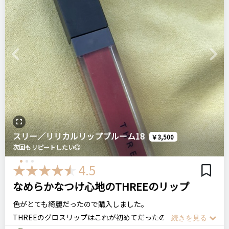
すぐどこにあるか分かるので、捉え方次第だとは思うのですが
おすすめする人・おすすめしない人
780円
イオン
^^
おすすめする人:シロ好きな人、テラコッタカラーが好きな人
あと少し内容量が少ない気がしたのでコスパは良くはないです
おすすめしない人:生姜の香りが苦手な人
ね。
kanebo
media
シャイニーエッセンスリップARS-05
Previous
Next
プチプラコスメ
口紅
比較したもの・こちらを選んだ理由
RMK
特になし
ストーンブロッサムリップス／口紅
＼ショップで商品を探す／
価格
場所
リピート回数・頻度
次回のリピート予定
スリー／リリカルリップブルーム18
￥3,500
4,000円
シロ ルミネエスト店
ステマっぽい
0
はじめて
わからない
次回もリピートしたい◎
コメント（0 件）
4.5
シロ
ジンジャーリップスティック
口紅
リップ
なめらかなつけ心地のTHREEのリップ
デパコス
良いところ
発色、塗り心地、保湿力、おしゃれさ
色がとても綺麗だったので購入しました。
ステマっぽい
0
THREEのグロスリップはこれが初めてだったのですが、とても
コメント（0 件）