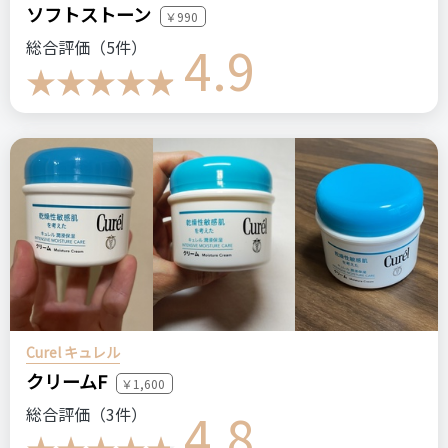
おすすめする人・おすすめしない人
ソフトストーン
￥990
コメント（0 件）
おすすめする人:マットリップが好きな人
4.9
総合評価（5件）
おすすめしない人:ツヤツヤリップが好きな人
比較したもの・こちらを選んだ理由
特になし
価格
場所
3,700円
伊勢丹
NARS
ナーズ
リップピグメント
口紅
グロス
パワーマットリップピグメント
Curel キュレル
クリームF
￥1,600
4.8
総合評価（3件）
＼ショップで商品を探す／