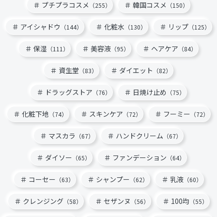
プチプラコスメ
韓国コスメ
（255）
（150）
アイシャドウ
化粧水
リップ
（144）
（130）
（125）
保湿
美容液
ヘアケア
（111）
（95）
（84）
資生堂
ダイエット
（83）
（82）
ドラッグストア
日焼け止め
（76）
（75）
化粧下地
スキンケア
フーミー
（74）
（72）
（72）
マスカラ
ハンドクリーム
（67）
（67）
ダイソー
ファンデーション
（65）
（64）
コーセー
シャンプー
乳液
（63）
（62）
（60）
クレンジング
セザンヌ
100均
（58）
（56）
（55）