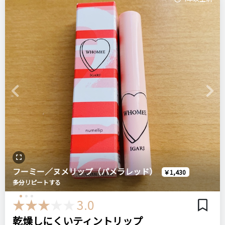
Previous
Next
フーミー／ヌメリップ（パメラレッド）
￥1,430
多分リピートする
3.0
乾燥しにくいティントリップ