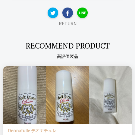
LINE
比較したもの・こちらを選んだ理由
リピート回数・頻度
次回のリピート予定
特になし
RETURN
はじめて
次回もリピートしたい◎
RECOMMEND PRODUCT
価格
場所
良いところ
3,500円
伊勢丹
高評価製品
発色の良さ、マット感、オシャレさ、つけ心地
スリー
リリカルリップブルーム18
THREE
悪いところ（残念）
リップグロス
口紅
デパコス
特になし
＼ショップで商品を探す／
注意点
特になし
ログイン
ステマっぽい
Deonatulle デオナチュレ
0