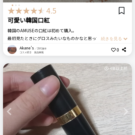
4.5
可愛い韓国口紅
WHOMEE フーミー
ヌメリップ（パメラレッド）
韓国のAMUSEの口紅は初めて購入。
最初見たときにグロスみたいなものかなと思って口紅を使用し
た後にこちらを塗ってみたら、塗ったあと伸ばしていったらグ
Akane’s
0
／20代後半
リピート回数・頻度
次回のリピート予定
コスメ好き 美白重視
ロス感がなくなって、調べてみたらウォーターティントなので
はじめて
多分リピートする
みずみずしさがあるけどしっかり色が乗って口紅へ変わる口紅
4年以上前
のようです。
良いなと思ったのが、全然唇が荒れません。しっかり潤ってく
良いところ
れます。
しっとりして乾燥しにくい
あと、塗った時結構香りがあります。ピーチの香りがついてる
細身なので塗りやすい
ようですがちょっときついかなと思いますが私は問題なく使え
ティントタイプなので色落ちしにくい
ました。この香りは人それぞれかなと思います。
Previous
Next
色自体は使いやすい色を選びました。
オレンジとピンクの間ですこし暗めの色ですが、血色がよく見
悪いところ（残念）
える色で自然な唇の色で私はとても気に入りました。