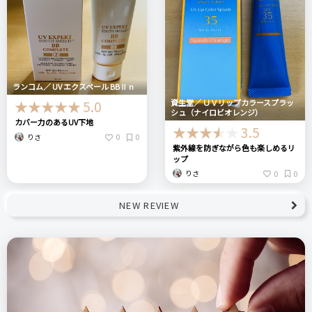
ランコム／ UV エクスペール BBⅡ n
資生堂／ ＵＶリップカラースプラッ
5.0
シュ（ナイロビオレンジ）
カバー力のあるUV下地
3.5
0
0
りさ
紫外線を防ぎながら色も楽しめるリ
ップ
0
0
りさ
NEW REVIEW