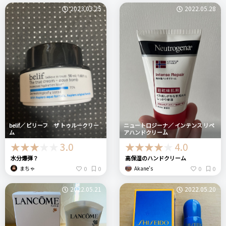
2023.03.25
2022.05.28
belif／ ビリーフ ザ トゥルークリー
ニュートロジーナ／ インテンス リペ
ム
アハンドクリーム
3.0
4.0
水分爆弾？
高保湿のハンドクリーム
0
0
0
0
まちゃ
Akane’s
2022.05.21
2022.05.20