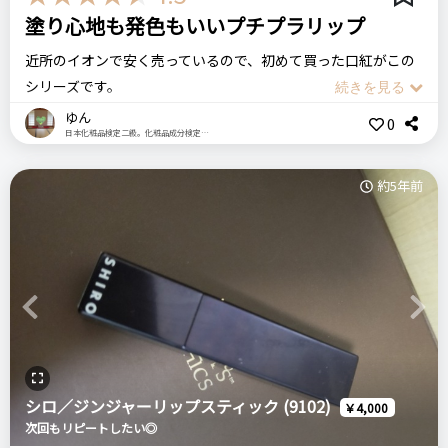
コメント（0 件）
はじめて
塗り心地も発色もいいプチプラリップ
多分リピートしない
比較したもの・こちらを選んだ理由
近所のイオンで安く売っているので、初めて買った口紅がこの
貰い物です。
シリーズです。
良いところ
ゆん
0
口紅とグロス両方楽しめる
日本化粧品検定二級。化粧品成分検定三級。
プチプラなのに、程良いツヤ感が出てスルスル塗れて塗り心地
価格
場所
発色が綺麗
がとても良いです♪
3,520円
貰い物
約5年前
毎日使ってもなかなか無くならないのでコスパもとても良いで
悪いところ（残念）
セルヴォーク
口紅
テラコッタ
マットタイプ
す。
マスクにつく
マスクをすると取れやすいですが、発色はとても良いです。
少しべたつく
この商品の【総合評価】を見る
Previous
Next
細長いので場所を取らず持ち運びもしやすいです。
注意点
ログイン
パッケージもプチプラにしては、ピカピカのおしゃれな雰囲気
＼ショップで商品を探す／
塗り過ぎたらべとべと感じるかもしれないので塗り過ぎは注意
で一個バッグに入ってるとテンションが上がります。
です
シロ／ジンジャーリップスティック (9102)
￥4,000
どこでも売っていてプチプラなので買いやすく、私のような口
次回もリピートしたい◎
ステマっぽい
0