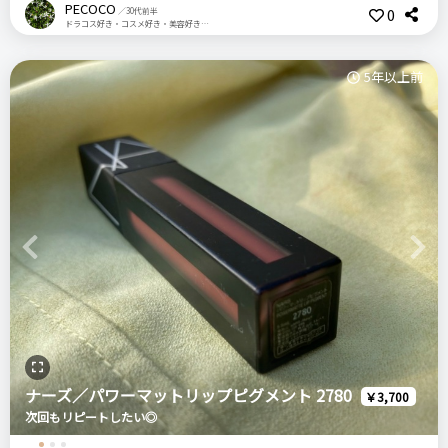
つけ心地がよく、びっくりしました！
悪いところ（残念）
PECOCO
0
／30代前半
ドラコス好き・コスメ好き・美容好き・1歳の男の子のママ
マットっぽい発色なのですが、しっかり潤ってフィット感があ
持ち運ぶのに太い、内容量が少なめ
ります。
5年以上前
マット系リップは唇がカサカサしてしまうイメージがあったの
注意点
ですが、これで払拭されました^^
シルバー部分に指紋がめっちゃつきます笑
ログイン
18番はわりとシックな大人っぽいカラーで、デイリーにも仕事
にもつけていきやすいです。
色持ちはすごくいいわけではなく、普通です。ティントじゃな
おすすめする人・おすすめしない人
いので仕方ないかな。
おすすめする人:マット系リップが好きな人
マットリップにチャレンジしたい方におすすめです！
おすすめしない人:ナチュラルなリップメイクが好きな人
Previous
Next
THREE スリー
比較したもの・こちらを選んだ理由
リリカルリップブルーム18
特になし
ナーズ／パワーマットリップピグメント 2780
￥3,700
リピート回数・頻度
次回のリピート予定
次回もリピートしたい◎
価格
場所
はじめて
次回もリピートしたい◎