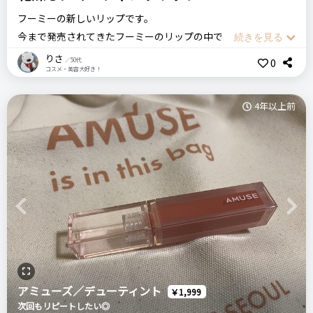
フーミーの新しいリップです。
今まで発売されてきたフーミーのリップの中ではいちばん油分
が多くてしっとりしていると思います。
りさ
0
／50代
コスメ・美容大好き！
公式では唇の内側の粘膜のような仕上がり、と表現していま
す。
4年以上前
かなり細身なので直塗りしてもはみ出したりしにくく、塗りや
すいです。
私の選んだパメラレッドは真っ赤という感じでもなく、気合の
入ったメイクのときに使うリップというよりはデイリーにパパ
ッと塗ってもそれなりに決まる色、という感じです。
一応ティントタイプなので色残りは悪くはありません。
Previous
Next
開発に結構時間がかかったと公式のインスタライブなどで聞い
ていたので期待も大きかったのですが…印象としては普通か
な…
アミューズ／デューティント
￥1,999
値段も安いし、ブラウンをもう一本買ってみようかなとは思っ
次回もリピートしたい◎
ています。