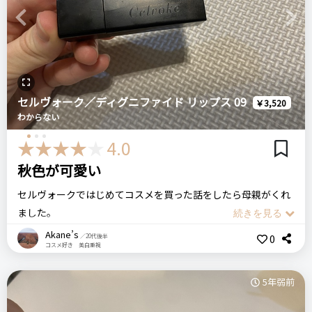
血色が良い唇を作れる
してからグロスを塗るといい感じになってくれます。
Previous
Next
マスクが外せない時期なので、重宝しているリップです。
フーミー
WHOMEE
ヌメリップ
パメラレッド
ポーチの中にずっと入れていたらREVLONの文字が消えてちょ
悪いところ（残念）
プチプラ
口紅
ティントリップ
っと汚くなってしまいましたが、見た目も高級感があって良か
色持ちは良くなく、マスクにも色が付く
ったです。
セルヴォーク／ディグニファイド リップス 09
￥3,520
＼ショップで商品を探す／
注意点
わからない
ログイン
REVLON レブロン
匂いが結構あります
4.0
スーパーラストラス リップスティック 117ラブザットレッド
秋色が可愛い
ステマっぽい
0
おすすめする人・おすすめしない人
セルヴォークではじめてコスメを買った話をしたら母親がくれ
コメント（0 件）
ウォーターティント好きな方おすすめ
リピート回数・頻度
次回のリピート予定
ました。
香り物が苦手な方にはおすすめできません
はじめて
多分リピートする
テラコッタ色可愛いけど母は使いにくかったみたいです…
Akane’s
0
／20代後半
コスメ好き 美白重視
唇に塗ると秋色で可愛い！ただマットタイプなので鏡を観ずに
比較したもの・こちらを選んだ理由
さっと塗ると濃くて綺麗に塗れないので指でぽんぽんして塗っ
良いところ
5年弱前
AMUSEのクッションファンデーションを買って良かったので、
ています。テラコッタだけの色でも可愛いですが人によって顔
・色が残りやすいところ
AMUSE商品気になって購入
に映える映えないはありそうですね…