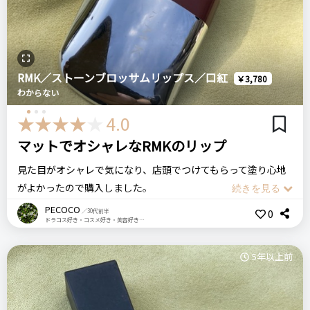
悪いところ（残念）
ステマっぽい
0
マスクをつけると色が落ちやすい
リピート回数・頻度
次回のリピート予定
コメント（0 件）
はじめて
次回もリピートしたい◎
注意点
RMK／ストーンブロッサムリップス／口紅
￥3,780
見た目の色ほど濃くはつきません
わからない
ログイン
良いところ
4.0
色味がおしゃれ、パッケージがおしゃれ、塗り心地が良い、発
おすすめする人・おすすめしない人
マットでオシャレなRMKのリップ
色が良い
プチプラの乾燥しない口紅を探している人におすすめです。
見た目がオシャレで気になり、店頭でつけてもらって塗り心地
マスクをつけても落ちない口紅を探している人にはお勧めしま
がよかったので購入しました。
せん。
悪いところ（残念）
クールハートという暗めのレッド系カラーです。
少し値段が高い
PECOCO
0
／30代前半
ドラコス好き・コスメ好き・美容好き・1歳の男の子のママ
発色がよく、マットなのに乾燥しにくい！あとは色が落ちにく
比較したもの・こちらを選んだ理由
いのが良かったです！伸びがよくてスルスルっと濡れます。
比較したものはありません。
注意点
5年以上前
マット系リップが苦手な人もこれならいけそうです。
ログイン
生姜の香りが結構します
ボルドーっぽいカラーなので秋冬に大活躍しました。
ただボトルが太いので、持ち運びには便利とは言えないです。
価格
場所