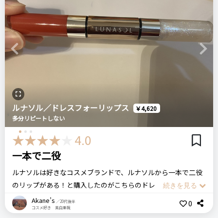
・発色が良いところ
単色だけでも可愛いですがグロスを塗るとまた違う色になって
・色が可愛いところ
可愛いです。
見た目は使いにくそうだなと思いましたが可愛い色で、普段使
価格
場所
う色じゃないので顔色が変わって楽しめます。
1,999円
Q10
悪いところ（残念）
Previous
Next
色の発色もちょうど良くて色落ちはまずまずかな。マスクに少
・乾燥するところ
しは付きますが気にならない程です。
アミューズ
デューティント
口紅
韓国コスメ
ただ、値段は高いのが難点ですね…なので、プレゼントとかに
注意点
良さそうだなと思います。
こちらだけ塗ると乾燥して唇の皮が剥けてくるので、保湿はし
ルナソル／ドレスフォーリップス
＼ショップで商品を探す／
￥4,620
ログイン
っかり行うよう注意して下さい。
多分リピートしない
Celvoke セルヴォーク
4.0
ディグニファイド リップス 09
ステマっぽい
おすすめする人・おすすめしない人
一本で二役
0
発色が良くて落ちにくいリップを探している方におすすめで
コメント（0 件）
ルナソルは好きなコスメブランドで、ルナソルから一本で二役
す。
リピート回数・頻度
次回のリピート予定
のリップがある！と購入したのがこちらのドレスフォーリップ
保湿してくれるリップやうるうる感のあるリップを探している
はじめて
わからない
ス。
Akane’s
方にはおすすめしません。
0
／20代後半
コスメ好き 美白重視
片方が結構マットな感じの口紅で、もう片方がグロス。