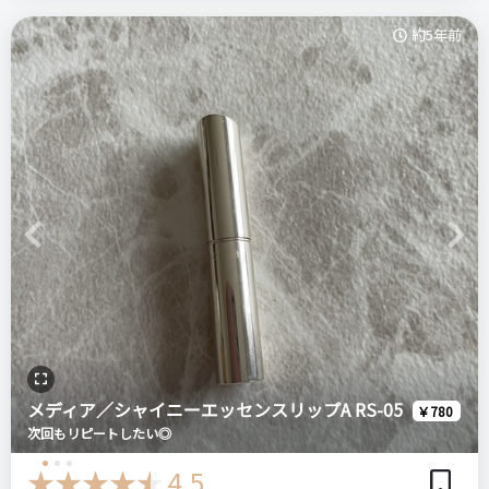
マットぽっさを楽しみたい時は片方だけで良いし、艶を出した
良いところ
約5年前
かったらグロスを足したら良いし、その日の気分によって使え
比較したもの・こちらを選んだ理由
発色が良い
る。2本持ち歩く必要がないところも良いなって思いました。
他に比較した商品はありません。
テラコッタだけど可愛い色
口紅の単色の方は、結構発色が良くて綺麗な色です。明るすぎ
ず暗すぎずでパッと顔色を明るく見せてくれます。
単色だけでも十分使えますが、グロスをつけることでまた違う
価格
場所
悪いところ（残念）
雰囲気にしてくれます。
1,320円
チャーリー
鏡観ながらじゃないと塗りにくあ
結構ラメが入っているのですがこのラメ感が絶妙に綺麗です。
ただ、このグロスはマスク社会には不向きですね。
Previous
Next
レブロン
スーパー ラストラス
リップスティック
注意点
マスクに口紅の色とグロスがついてしまって気になりました。
口紅
プチプラコスメ
普段テラコッタ色使わない方は店頭で試してみた方がいいと思
ログイン
綺麗だけどリピートはしないかなって感じです。
います。
＼ショップで商品を探す／
LUNASOL ルナソル
おすすめする人・おすすめしない人
ドレスフォーリップス
メディア／シャイニーエッセンスリップA RS-05
￥780
テラコッタ色がお好きな方、プレゼントを探されてる方におす
次回もリピートしたい◎
すめ
ステマっぽい
0
4.5
リピート回数・頻度
次回のリピート予定