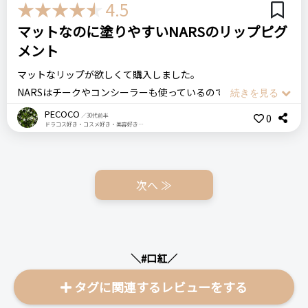
3,780円
伊勢丹
4.5
マットなのに塗りやすいNARSのリップピグ
RMK
アールエムケー
ストーンブロッサムリップス
良いところ
メント
口紅
デパコス
発色、塗り心地、保湿力
マットなリップが欲しくて購入しました。
NARSはチークやコンシーラーも使っているのですが優秀なア
ステマっぽい
0
イテムが多くてお気に入りのコスメブランドです。
悪いところ（残念）
PECOCO
0
／30代前半
コメント（0 件）
ドラコス好き・コスメ好き・美容好き・1歳の男の子のママ
マットな仕上がりなのに伸びがよく、とても高発色でした。
特になし
色味は落ち着いたブラウン寄りのレッドです。
唇へのフィット感もよく、つけ心地がとても良かったです！ま
注意点
た同じ色リピしたいです。
次へ ≫
特になし
バリエーションも多かったので違う色も気になるところ^^*
ログイン
パッケージもカッコよくてオシャレ！友達へのギフトにもおす
すめです！
おすすめする人・おすすめしない人
＼#口紅／
おすすめする人:マット系リップが好きな人、マットリップにチ
ャレンジしたい人
NARS ナーズ
タグに関連するレビューをする
おすすめしない人:つやつやリップが好きな人
パワーマットリップピグメント 2780