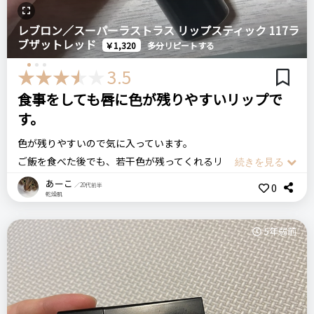
全てにおいて悪くはないけど突出した感じもない気がします
色持ちはどうでしょう。そこまで良いようには思ず…マスクへ
ネーミングはちょっと好みじゃありません
レブロン／スーパーラストラス リップスティック 117ラ
もやっぱりつきます。
ブザットレッド
￥1,320
多分リピートする
それでも見た目が可愛し色は可愛し新鮮な口紅だし、お気に入
ログイン
りになりました。
注意点
3.5
特にありません
食事をしても唇に色が残りやすいリップで
す。
AMUSE アミューズ
デューティント
おすすめする人・おすすめしない人
色が残りやすいので気に入っています。
リップクリーム感覚で付ける口紅を探している人におすすめし
ご飯を食べた後でも、若干色が残ってくれるリップです。
ます
その分唇が乾燥するのでグロスや他のリップでの保湿は必須で
あーこ
0
リピート回数・頻度
／20代前半
次回のリピート予定
乾燥肌
すが、色が残ってくれるのは有り難いと思います。
はじめて
次回もリピートしたい◎
唇に塗った感じは、若干マットです。
比較したもの・こちらを選んだ理由
5年弱前
色付きが良いので調整は必要ですが、上手く塗れるととても可
フーミーの新商品だったので
愛くなります。
良いところ
こちらの色は、ほんの少しだけオレンジ味のある濃い目のレッ
見た目が可愛い
ドという感じのカラーです。
価格
場所
塗り心地がよい
そのまま塗ると唇だけ浮いてしまいますが、ティッシュオフを
1,430円
公式オンラインショップ