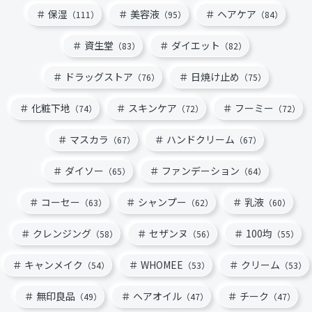
保湿
美容液
ヘアケア
（111）
（95）
（84）
資生堂
ダイエット
（83）
（82）
ドラッグストア
日焼け止め
（76）
（75）
化粧下地
スキンケア
フーミー
（74）
（72）
（72）
マスカラ
ハンドクリーム
（67）
（67）
ダイソー
ファンデーション
（65）
（64）
コーセー
シャンプー
乳液
（63）
（62）
（60）
クレンジング
セザンヌ
100均
（58）
（56）
（55）
キャンメイク
WHOMEE
クリーム
（54）
（53）
（53）
無印良品
ヘアオイル
チーク
（49）
（47）
（47）