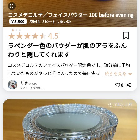
COSMEDECORTE コスメデコルテ
フィトチューン Ｗクレンジング セラム
コスメデコルテ／フェイスパウダー 108 before evening
￥5,500
次回もリピートしたい◎
4.5
リピート回数・頻度
次回のリピート予定
ラベンダー色のパウダーが肌のアラをふん
はじめて
わからない
わりと隠してくれます
コスメデコルテのフェイスパウダー限定色です。随分前に予約
良いところ
していたものがやっと手に入ったので毎日使っています。
軽いメイクを落とすのにちょうどいい使い心地
りさ
0
／50代
ラベンダー色のパウダーなので、全顔に使ったら顔色悪くなっ
肌が乾燥しない
コスメ・美容大好き！
たりしない…？とうっすら心配していましたが全然そんなこと
汚れ落ちを目視で確認できるところ
はありませんでした。
5年以上前
顔に乗せるとラベンダーの色味はほとんど感じず、でも透明感
悪いところ（残念）
だけはプラスしてくれます。
しっかりメイクは落とすのにかなり量が必要だと思います
マットな仕上がりではなくふわっとしたベールを被せるような
感じで、パウダー自体にカバー力はほとんどありません。