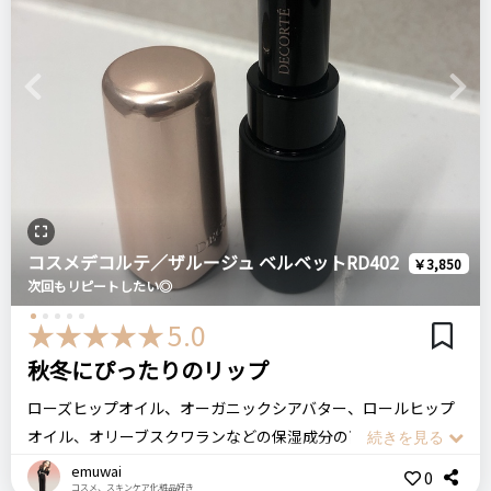
てしまう印象でした。
デパコスなので主婦には少し高い
＼ショップで商品を探す／
COSMEDECORTE コスメデコルテ
注意点
Previous
Next
コンプリートフラットプライマー
マスクは小さめなのですが伸縮性があるので引っ張ってつけて
ログイン
みてください
ステマっぽい
0
リピート回数・頻度
次回のリピート予定
コメント（0 件）
おすすめする人・おすすめしない人
初めて
多分リピートしない
乾燥肌の人、リフトアップしたい人に
コスメデコルテ／ザルージュ ベルベットRD402
￥3,850
次回もリピートしたい◎
良いところ
比較したもの・こちらを選んだ理由
5.0
・毛穴を隠してくれて艶が出る
お友達に乾燥肌にオススメと頂いたので
秋冬にぴったりのリップ
・薄ピンクですが、伸ばすといい感じにトーンアップする
ローズヒップオイル、オーガニックシアバター、ロールヒップ
価格
オイル、オリーブスクワランなどの保湿成分の高い美容成分を
場所
悪いところ（残念）
450円
配合しているので、潤いを与えてくれるので冬でも乾燥するこ
プレゼントで頂きました
・モロモロが出てしまうときがある
emuwai
0
コスメ、スキンケア化粧品好き