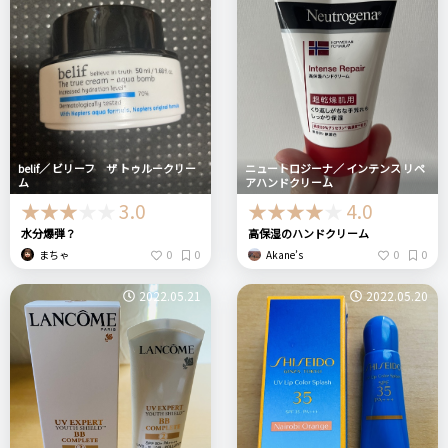
belif／ ビリーフ ザ トゥルークリー
ニュートロジーナ／ インテンス リペ
ム
アハンドクリーム
3.0
4.0
水分爆弾？
高保湿のハンドクリーム
0
0
0
0
まちゃ
Akane’s
2022.05.21
2022.05.20