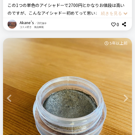
AQ ミリオリティ リペアクレンジングクリーム
この1つの単色のアイシャドーで2700円とかなりお値段は高い
のですが、こんなアイシャドー初めてって思いました。初めて
価格
場所
触った時生チョコかと思ってしまったんです。すごいとろける
5,500円
Akane’s
専門店
0
／20代後半
リピート回数・頻度
次回のリピート予定
コスメ好き 美白重視
アイシャドーなんですが、指でぽんぽんするだけでまた違う発
はじめて
次回もリピートしたい◎
色感ができてグラデーションしやすいんです！！だから単色で
コスメデコルテ
フェイスパウダー
5年以上前
すがほかのアイシャドーを使用せずグラデーションを作れるの
108before evening
デパコス
ラベンダー
は嬉しいポイントでした。
良いところ
肌への密着感もいいし、発色も素晴らしいし、ラメ感もい
使用後の肌がしっとりする
この商品の【総合評価】を見る
い！！色は使いやすいブラウンを選んだのでどんなシチュエー
きちんとメイクが落とせる
ションの時も選びやすい！！
強すぎないフローラル系香水のような香り
ただ、普段私はアイシャドーは筆を使用して塗る事が多いので
＼ショップで商品を探す／
すが、こちらは筆は向かないですね。初めて筆でやった時は全
然肌に密着してくれないし濃いし、綺麗に見えないし。
Previous
Next
悪いところ（残念）
そのあと指で塗ってみたらまったく違うアイシャドーかと思う
毎日使うには金額が高い
ステマっぽい
くらい綺麗に塗れたので指での使用をおすすめします。
0
でも欠点はそれくらいしか思いつきません
高いアイシャドーだと思いますが、一度試してみて頂きたいで
コメント（0 件）
す。