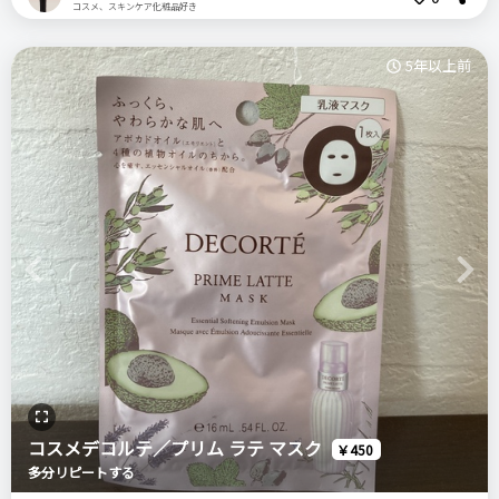
コスメ、スキンケア化粧品好き
良いところ
コスメデコルテ
アイグロウ
ジェムBR381
その中でも、ミディアムカラーのBE385を購入しました。
一色だけでちょっと凝ったアイメイクをしたようなグラデーシ
デパコス
このアイグロウジェムの特徴は、「濡れたようなツヤ感」と、
5年以上前
ョンが作れるところ
「細かいパール」、「伸びの良さ」、「密着感」です。
指塗りで簡単に使える
指につけて瞼に乗せると2枚目のような感じになります。そこ
＼ショップで商品を探す／
から、瞼全体に伸ばしていくと3枚目のようになります。
少し指に取っただけで、伸びがとてもよくグラデーションをき
悪いところ（残念）
れいに作ってくれます。
二重瞼にシャドウが溜まることがあります
ステマっぽい
0
普段は、瞼全体にアイグロウジェムを使って、際に締め色で濃
コメント（0 件）
Previous
Next
いめのブラウンやボルドー系のアイシャドウを持ってくること
注意点
ログイン
が多いのですが、たまに単体で使うこともあります。
この色に関しては、付けすぎない方がキレイかなと思います
単体でも、しっかり目を印象的に見せてくれます。
さらに、クリームアイシャドウなので密着感があるので、メイ
おすすめする人・おすすめしない人
クが崩れる心配がありません。
単色で目元のメイクを仕上げたい人におすすめします
コスメデコルテ／プリム ラテ マスク
￥450
多分リピートする
COSMEDECORTE コスメデコルテ
比較したもの・こちらを選んだ理由