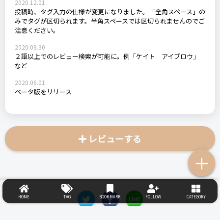
2020.12.01
投稿時、タグ入力の仕様が変更になりました。「全角スペース」の
みでタグが区切られます。半角スペースでは区切られませんのでご
注意ください。
2020.09.30
２語以上でのレビュー検索が可能に。例「ケイト アイブロウ」
など
2020.06.01
ベータ版をリリース
レビューする
＋
HOME
TAG
BOOKMARK
FOLLOW
CATEGORY
LINE
HONNE repoとは
タグ一覧
総合評価
使い方・ガイド
利用規約
プライバ