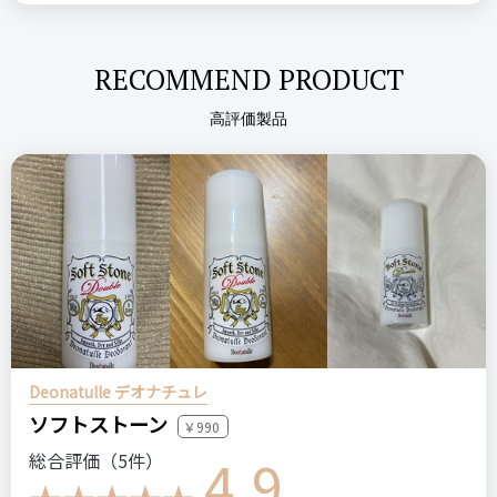
おすすめする人・おすすめしない人
おすすめ→自然な仕上がりのフェイスパウダーを探している方
ステマっぽい
0
おすすめしない→手頃なものを探している方
RECOMMEND PRODUCT
コメント（0 件）
高評価製品
比較したもの・こちらを選んだ理由
ヘアメイクの友人に勧められて。ブラシのほうが更に自然に仕
上がると言ってました。
価格
場所
3,900円
デパート
コスメデコルテ
フェイスパウダー
11 luminary ivory
Deonatulle デオナチュレ
デパコス
ソフトストーン
￥990
4.9
総合評価（5件）
この商品の【総合評価】を見る