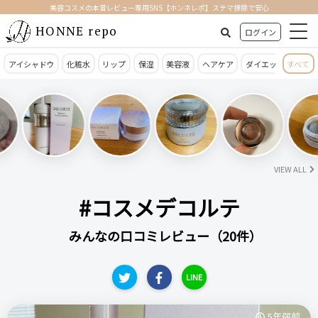
美容コスメの本音レビュー専用SNS【ホンネレポ】ステマ排除で安心
HONNE repo
ログイン
アイシャドウ
化粧水
リップ
保湿
美容液
ヘアケア
ダイエット
すべて
日焼
VIEW ALL
#コスメデコルテ
みんなの口コミレビュー（20件）
LINE
5年弱前