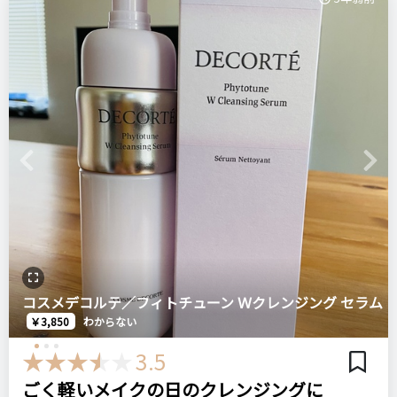
Previous
Next
コスメデコルテ／フィトチューン Ｗクレンジング セラム
￥3,850
わからない
3.5
ごく軽いメイクの日のクレンジングに