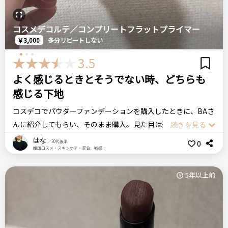
ものもあるので。
主婦の私には少しいいお値段なので友達と出かける時やイベン
コスメデコルテ／コンプリートフラットプライマー
トの前の気合いを入れたい時に使用したいなと思いました。
おすすめする人・おすすめしない人
￥3,000
多分リピートしない
おすすめする人：いつもとは違うツヤ感が欲しい方、長時間よ
3.5
れないアイシャドウを探している方
COSMEDECORTE コスメデコルテ
プリム ラテ マスク
よく感じるときとそうでない時、どちらも
感じる下地
比較したもの・こちらを選んだ理由
アイグロウジェムシリーズで迷いました。その中でシーンを選
コスデコでパウダーファンデーションを購入したときに、BAさ
リピート回数・頻度
次回のリピート予定
ばず使いやそうなカラーを選びました。
んに紹介してもらい、そのまま購入。見た目は薄ピンクで肌に
はじめて
多分リピートする
伸ばすとトーンアップ、毛穴を埋めてくれるという下地です。
はな
0
／30代後半
韓国コスメ・スキンケア・混合、敏感肌・美容家電
確かちょうどプライマーが人気だった頃で、それで衝動買いし
価格
場所
てしまいました。BAさんにつけてもらったときはめちゃめちゃ
良いところ
2,970円
大丸
5年以上前
良いと思ったのですが、伸びが悪いのか、モロモロも出やす
お肌しっとり、リフトアップも期待できるところ
く、なんか自分で使うとあのときのような感動はなかったで
す。ただ、肌が好調な時は上手くのります。また、毛穴を埋め
コスメデコルテ
アイグロウジェム
アイシャドウ
るというものがどうも合わないのか、続けて使っていると荒れ
悪いところ（残念）
デパコス