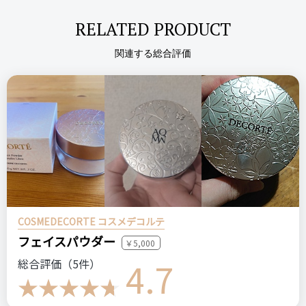
おすすめする人：マットな仕上がりに挑戦してみたい方
RELATED PRODUCT
良いところ
おすすめしない人：明るめの色のリップがお好きな方
・肌に溶け込む仕上がり
関連する総合評価
・パフがふわふわで大きくて気持ちがいい
比較したもの・こちらを選んだ理由
・量がたくさん入ってる
ないです。
・素肌がキレイみたいに粉浮きせず自然に仕上がること
悪いところ（残念）
価格
場所
・この色に限って？ですが、ちょっとラメ感がうるさめ
3,850円
三越銀座
コスメデコルテ
ザルージュベルベット
リップ
注意点
COSMEDECORTE コスメデコルテ
デパコス
カラーバリエーションがあるのですが、色味は好みもあるし結
ログイン
フェイスパウダー
￥5,000
構大切だと思うのでちゃんと試してから買うほうがいいかもし
4.7
れません。
総合評価（5件）
＼ショップで商品を探す／