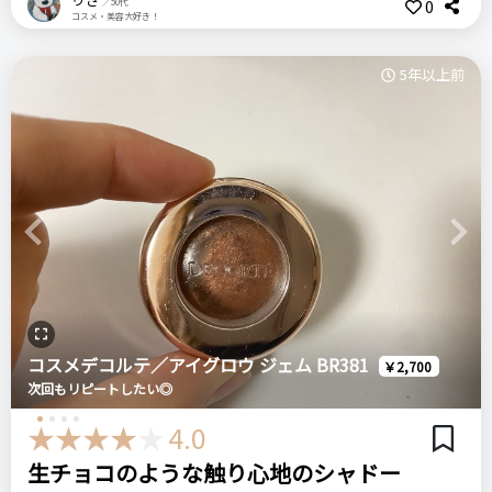
0
／50代
Ｗクレンジングセラム
拭き取りクレンジング
コスメ・美容大好き！
が、BAさんの「毎日ではなく週に何度か使うスペシャルケア的
クレンジング
デパコス
な使い方をおすすめしています」の言葉が決め手となり、毎日
悪いところ（残念）
5年以上前
でなくても効果があるのならと購入を決めました。
限定色なのでたぶんリピートできない
＼ショップで商品を探す／
結構しっかりと硬めのクリームで乳化するまで時間かかるかな
と心配しましたが、それほどでもなかったです。
注意点
何より香りが良いので馴染ませる間の時間も楽しめます。
限定色なので気になる方はお早めに
ログイン
肝心のメイク落ちに関しても文句なし。
ステマっぽい
0
洗い流しでは多少油膜感が残りますが、その後の洗顔（推奨さ
Previous
Next
コメント（0 件）
れました）のことを考えるとちょうどよいのかな？と思いま
おすすめする人・おすすめしない人
す。
マットな感じではないフェイスパウダーをお好みの方におすす
めします
数回の使用ではパーッとくすみが取れる！とまでの実感はない
コスメデコルテ／アイグロウ ジェム BR381
￥2,700
ですが、翌朝まで肌はかなりしっとりしていて満足度高いで
次回もリピートしたい◎
す。
比較したもの・こちらを選んだ理由
4.0
使っていたフェイスパウダーが無くなりそうなタイミングで、
店頭でおすすめされたので予約しました
生チョコのような触り心地のシャドー
COSMEDECORTE コスメデコルテ