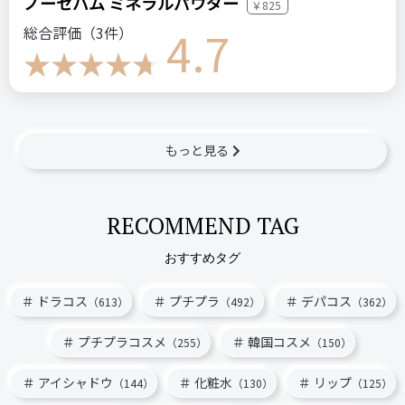
ノーセバム ミネラルパウダー
￥825
4.7
総合評価（3件）
もっと見る
RECOMMEND TAG
おすすめタグ
ドラコス
プチプラ
デパコス
（613）
（492）
（362）
プチプラコスメ
韓国コスメ
（255）
（150）
アイシャドウ
化粧水
リップ
（144）
（130）
（125）