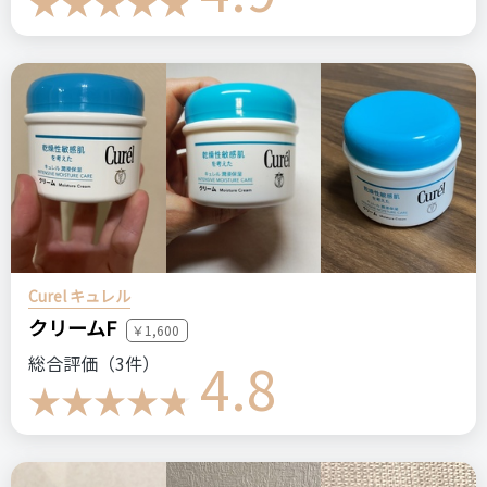
＼ショップで商品を探す／
ステマっぽい
0
コメント（0 件）
Curel キュレル
クリームF
￥1,600
4.8
総合評価（3件）