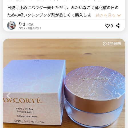
日焼け止めにパウダー乗せただけ、みたいなごく薄化粧の日の
ための軽いクレンジング剤が欲しくて購入しました。
本当はクレンジングミルクにしようと思っていたけど、立ち寄
りさ
0
／50代
コスメ・美容大好き！
ったコスメデコルテにはミルクタイプの商品はなくて（以前は
あったそうです）、BAさんに勧めていただいたこの拭き取りタ
5年弱前
イプを選んでみました。
乳液っぽいクレンジング剤をコットンに乗せてメイクを拭き取
ります。
前述したような薄化粧の時でも何回かコットンを交換しなくて
はちゃんと落ちている感じがしないので、ファンデーションを
きちんと使ったような日には向いていないかと思います。
Previous
Next
洗い流しは不要、拭き取った後はすぐにスキンケアに入って大
丈夫ですし、軽いメイクの日には気楽に使えて便利です。
乾燥もほとんど感じませんでした。