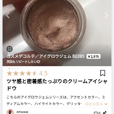
んでいる気がします。
あまり濃く乗せると殴られた感が出てしまうのですが、ワイパ
コスメデコルテ
AQミリオリティ
ー塗りでグラデーションをつけると1色だけで仕上げたとは思
リペアクレンジングクリーム
クレンジング
デパコス
注意点
ログイン
Previous
Next
えない奥行きが出ます。
筆より指での使用をおすすめします
ゴールドのラメが入っているのが地味メイクに終わらせなくて
＼ショップで商品を探す／
良い感じです。
おすすめする人・おすすめしない人
スフレっぽいフワフワした不思議な感触も指塗りがしやすくて
一度皆さん試して見てほしい！私ははじめての感触のこちらに
お気に入りです。
感動しました！発色もいいし皆さんにおすすめします。
ステマっぽい
0
コスメデコルテ／アイグロウジェム BE385
￥2,970
次回もリピートしたい◎
コメント（0 件）
COSMEDECORTE コスメデコルテ
比較したもの・こちらを選んだ理由
アイグロウ ジェム GR780
4.5
お店の方におすすめされて購入。
ツヤ感と密着感たっぷりのクリームアイシャ
ドウ
リピート回数・頻度
次回のリピート予定
価格
場所
こちらのアイグロウジェムシリーズは、アクセントカラー、ミ
はじめて
次回もリピートしたい◎
2,700円
百貨店
ディアムカラー、ハイライトカラー、グリッターカラーと豊富
なカラーバリエーションを揃えています。
emuwai
0