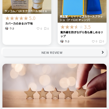
ランコム／ UV エクスペール BBⅡ n
資生堂／ ＵＶリップカラースプラッ
5.0
シュ（ナイロビオレンジ）
カバー力のあるUV下地
3.5
0
0
りさ
紫外線を防ぎながら色も楽しめるリ
ップ
0
0
りさ
NEW REVIEW