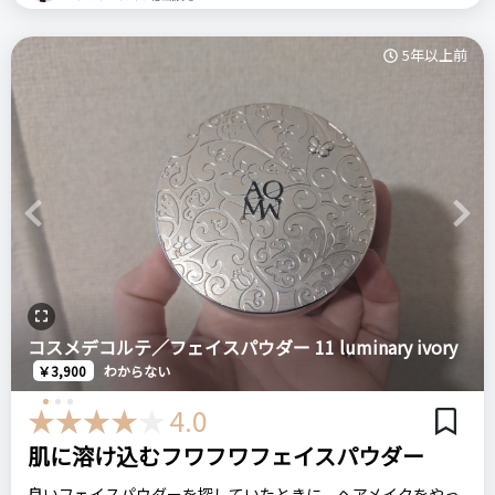
ともなく、艶のある唇に仕上がります。塗ると、ほのかに香り
・私は、続けて使うと肌荒れしてしまいます
もします。
・伸びが悪い
コスメデコルテ
プリムラテマスク
シートマスク
5年以上前
この商品で特徴的なところは、塗るときはするする塗ることが
パック
デパコス
できるのですが、ルージュ系の口紅よりもマットな仕上がりに
注意点
なるところです。
パウダーと合わせるには良いと思いますが、リキッドファンデ
ログイン
＼ショップで商品を探す／
また、こちらの色味は秋冬にとてもおすすめです。そして、暗
の下地として使うには、割と固めのテクスチャなので使いづら
めのボルドーのような色味なので大人っぽい雰囲気に仕上がり
いと思う方がいるかも。
ます。
Previous
Next
ステマっぽい
0
食事したりすると塗り直しが必要になってきます。
おすすめする人・おすすめしない人
コメント（0 件）
しかし、軽く飲み物を飲むくらいであれば気にならない程度な
オススメ→ナチュラルにトーンアップしたい。
ので、比較的持ちはいい方だと思いました。
オススメしない→香りのある下地がだめな人。敏感肌の人。
コスメデコルテ／フェイスパウダー 11 luminary ivory
￥3,900
わからない
COSMEDECORTE コスメデコルテ
比較したもの・こちらを選んだ理由
4.0
ザルージュ ベルベットRD402
ポール&ジョーの下地。なめらかで水気のある下地なので、ポ
肌に溶け込むフワフワフェイスパウダー
ルジョの方を結果的によく使うようになりました。
良いフェイスパウダーを探していたときに、ヘアメイクをやっ