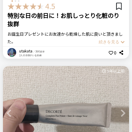
4.5
アイグロウジェム BE385
どんな色味があるのかな〜とカウンターに偵察に行って、タッ
特別な日の前日に！お肌しっとり化粧のり
チアップしてもらった色に即決しました
抜群
リピート回数・頻度
次回のリピート予定
お誕生日プレゼントにお友達から乾燥した肌に良いと頂きまし
はじめて
次回もリピートしたい◎
価格
場所
た。
2,700円
百貨店
早速使ってみましたがアボカドや植物の果実から抽出したオイ
utakata
0
／30代前半
2人の子供がいる主婦
ルを配合したプリムラテの乳液がたっぷりしみ込んでいる乳液
良いところ
コスメデコルテ
アイグロウジェム
GR780
タイプのシートマスクだからパック後はとってもしっとり、ぷ
ツヤ感と密着感、伸びの良さ
5年以上前
アイシャドウ
クリームアイシャドウ
るぷるのお肌になりました。
コスメデコルテのシートマスクははじめはなんか小さくない？
悪いところ（残念）
と思ったのですが伸縮性があるので、
＼ショップで商品を探す／
指に取るときに、爪の中に入ってしまうこと。
マスクをするときに少しひっぱり気味にすると
お顔のリフトアップにもなりました。すっかり気に入ってま
す。
注意点
Previous
Next
香りは強すぎず優しいフローラルハーバルの
ステマっぽい
0
一気に瞼につけると、瞼が重く見えてしまうので少しずつ瞼に
香りで私は好きですね。デパコスはたまにすごくキツい香りの
コメント（0 件）
乗せてグラデーションを作ることをおすすめします。
ログイン