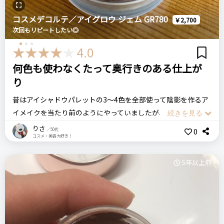
注意点
ログイン
コスメデコルテ／アイグロウ ジェム GR780
元々アイメイクやリップは専用リムーバーで落としているの
￥2,700
COSMEDECORTE コスメデコルテ
次回もリピートしたい◎
で、このクレンジングでそれらが落ちるのかは不明です
アイグロウ ジェム BR381
4.0
何色も使わなくたって奥行きのある仕上が
おすすめする人・おすすめしない人
リピート回数・頻度
次回のリピート予定
り
クレンジングの時間をゆっくり楽しみたい人、乾燥肌の人など
はじめて
次回もリピートしたい◎
におすすめします
昔はアイシャドウパレットの3〜4色を全部使って陰影を作るア
イメイクを当たり前のようにやっていましたが、このアイグロ
ウジェムを購入したのをきっかけに1色で完結するメイクもい
比較したもの・こちらを選んだ理由
りさ
0
良いところ
／50代
コスメ・美容大好き！
いなぁと思うようになりました。
クレンジングをいろいろ揃えるのが好きなので、ちょっと高い
グラデーションがしやすい
ラインも使ってみたくなりました
発色が良い
コスメデコルテのカウンターでBAさんに「お客さまにはこの色
5年以上前
肌への密着感が良い
がお似合いだと思います」と勧められたのがこのカーキ色でし
た。
価格
場所
自分ではなかなか選ばないような色でしたがタッチアップして
悪いところ（残念）
10,000円
百貨店
もらうと（まだコロナ以前だったので）、確かにしっくり馴染
特にありません