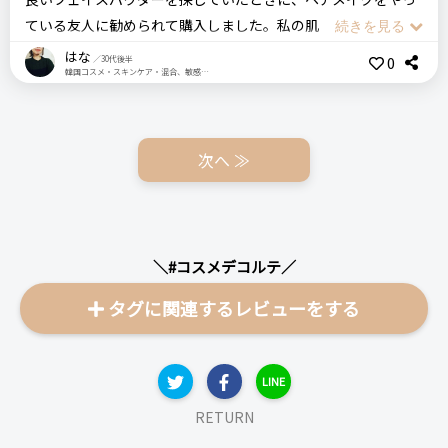
リピート回数・頻度
次回のリピート予定
ている友人に勧められて購入しました。私の肌は少し赤みがあ
初めて・1年ほど使用中
次回もリピートしたい◎
るのですが、 11 luminary ivoryを勧められ、そのまま購入。ま
価格
場所
はな
0
／30代後半
韓国コスメ・スキンケア・混合、敏感肌・美容家電
ず、パウダーの質感が細かくて、パフで乗せると肌に溶け込む
3,000円
デパート
ように馴染みます。色味は11番はほんのり細かいラメみたいな
良いところ
キラキラしたものが入っています。パフも厚めで柔らかくて、
コスメデコルテ
コンプリートフラットプライマー
潤いを与えてくれながらも、ほんのりマットな仕上がりになる
とても気持ちが良いです。正直、フェイスパウダーの良し悪し
次へ ≫
下地
化粧下地
ベース
デパコス
ところ
があまりわからないのですが、自然に仕上がる点や、崩れても
汚くならない点はすごく好きです。
＼ショップで商品を探す／
悪いところ（残念）
＼#コスメデコルテ／
一日中つけてると、塗り直しが必要になってくるところ
COSMEDECORTE コスメデコルテ
フェイスパウダー 11 luminary ivory
タグに関連するレビューをする
ステマっぽい
0
注意点
ログイン
コメント（0 件）
ないです。
リピート回数・頻度
次回のリピート予定
LINE
初めて
わからない
RETURN
おすすめする人・おすすめしない人