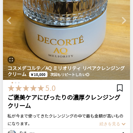
ベースメイクの仕上げに使うとやり過ぎ感なく肌がきれいに見
注意点
ログイン
えるのでとても気に入ってます。
特にありません
Previous
Next
パフもフカフカで良いのですが、もう少し大きければお粉を揉
み込みやすくてもっと使いやすいのにな…とは感じます。
おすすめする人・おすすめしない人
軽いメイククレンジングを探している人、拭き取りクレンジン
グが好きな人、乾燥肌の人におすすめします
COSMEDECORTE コスメデコルテ
フェイスパウダー 108 before evening
コスメデコルテ／AQ ミリオリティ リペアクレンジング
比較したもの・こちらを選んだ理由
クリーム
￥10,000
次回もリピートしたい◎
クレンジング力が低めの製品を探していたので購入しました
リピート回数・頻度
次回のリピート予定
5.0
はじめて
次回もリピートしたい◎
ご褒美ケアにぴったりの濃厚クレンジング
価格
場所
クリーム
3,850円
専門店
良いところ
私が今まで使ってきたクレンジングの中で最も金額が高いもの
色味はほとんど感じないのに肌をきれいに見せてくれる
になります。
コスメデコルテ
フィトチューン
乾燥しない
クレンジングに1万円か…と迷わなかったわけではないです
りさ