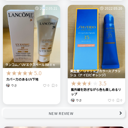
2022.05.21
2022.05.20
ランコム／ UV エクスペール BBⅡ n
資生堂／ ＵＶリップカラースプラッ
5.0
シュ（ナイロビオレンジ）
カバー力のあるUV下地
3.5
0
0
りさ
紫外線を防ぎながら色も楽しめるリ
ップ
0
0
りさ
NEW REVIEW