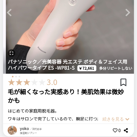
Previous
Next
パナソニック／光美容器 光エステ ボディ＆フェイス用
ハイパワータイプ ES -WP81-S
￥72,661
多分リピートしない
3.0
毛が細くなった実感あり！美肌効果は微妙
かも
はじめての家庭用脱毛器。
ワキはサロンで完了しているので、腕足に打つ用に購入しまし
た。
yoko
0
／30代前半
保湿剤ジプシー