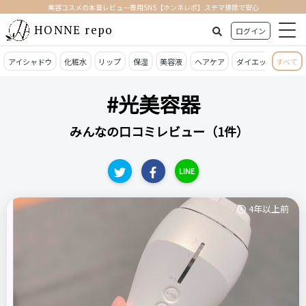
美容コスメの本音レビュー専用SNS【ホンネレポ】ステマ排除で安心
HONNE repo
ログイン
アイシャドウ
化粧水
リップ
保湿
美容液
ヘアケア
ダイエット
すべて
日焼
#光美容器
みんなの口コミレビュー（1件）
LINE
4年以上前