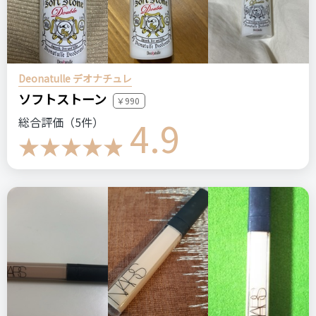
感じませんでした。でも、私は脱毛が目的で購入したので、脱
毛効果には満足です。
Panasonic パナソニック
Deonatulle デオナチュレ
光美容器 光エステ ボディ＆フェイス用 ハイパワータイプ ES -
ソフトストーン
￥990
WP81-S
4.9
総合評価（5件）
リピート回数・頻度
次回のリピート予定
はじめて
多分リピートしない
良いところ
毛が細くなるのを感じた。
照射部位によってアタッチメントを付け替えられるのが良い。
スイッチを押せば面倒な設定なく気軽に使える。