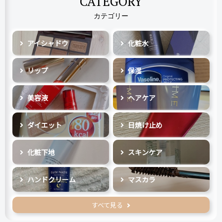
CATEGORY
カテゴリー
アイシャドウ
化粧水
リップ
保湿
美容液
ヘアケア
ダイエット
日焼け止め
化粧下地
スキンケア
ハンドクリーム
マスカラ
すべて見る