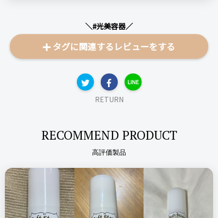
地黒なので、光の強さは５段階中４段階で使用しています（本
体の裏側に使えない肌色の目安色が貼ってあるので、日焼けし
＼#光美容器／
すぎた……と思ったらそこで確認）。
打った感触はじんわり温かいだけですが、短時間のうちに何度
タグに関連するレビューをする
も打つと発光部分が熱くなるので注意が必要です。
肝心の脱毛効果ですが、完全に生えなくなるわけではありませ
LINE
んが、毛が細くなった実感あり。腕は特に毛が細くなったこと
RETURN
を感じました。
膝の産毛が濃くて、剃毛をサボっていると黒い毛が目立って嫌
だったのですが、そこを念入りに照射していたら（といっても
RECOMMEND PRODUCT
一度に二回まで）、以前より気にならなくなりました。
照射する部位によって、出力部分のアタッチメントを変えるこ
高評価製品
とができるので、細かなところ（顔や指の産毛など）にもしっ
かり当てることができます。
美肌効果があることが謳われていますが、正直そちらは微妙で
す。効果を感じる方もいるのかもしれませんが、私はそこまで