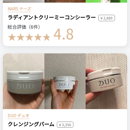
NARS ナーズ
悪いところ（残念）
ラディアントクリーミーコンシーラー
￥2,680
美肌効果はそこまで感じない。
4.8
総合評価（6件）
注意点
出力部分は、連続で使うと熱をもってかなり熱いので注意。間
を空けて照射するなど、火傷しないように工夫してください。
ログイン
おすすめする人・おすすめしない人
ほぼ脱毛が終わり、少しだけ産毛が生えてくるのが気になる人
にはおすすめ。
この1台で脱毛を完了させたいという人にはあまりお勧めしま
せん。
DUO デュオ
クレンジングバーム
比較したもの・こちらを選んだ理由
￥3,350