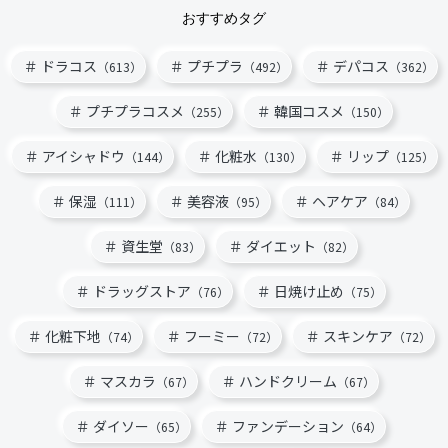
おすすめタグ
ドラコス
プチプラ
デパコス
（613）
（492）
（362）
プチプラコスメ
韓国コスメ
（255）
（150）
アイシャドウ
化粧水
リップ
（144）
（130）
（125）
保湿
美容液
ヘアケア
（111）
（95）
（84）
資生堂
ダイエット
（83）
（82）
ドラッグストア
日焼け止め
（76）
（75）
化粧下地
フーミー
スキンケア
（74）
（72）
（72）
マスカラ
ハンドクリーム
（67）
（67）
ダイソー
ファンデーション
（65）
（64）