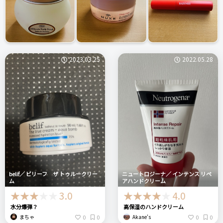
2023.03.25
2022.05.28
belif／ ビリーフ ザ トゥルークリー
ニュートロジーナ／ インテンス リペ
ム
アハンドクリーム
3.0
4.0
水分爆弾？
高保湿のハンドクリーム
0
0
0
0
まちゃ
Akane’s