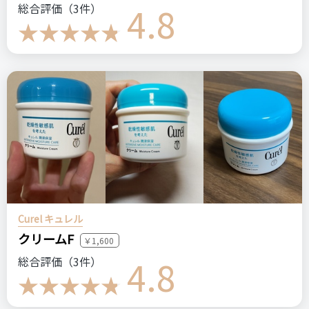
ネームバリュー。
4.8
総合評価（3件）
ヤーマンのものとも迷ったが、口コミなども加味してこちらに
しました。
価格
場所
72,661円
Amazon
Panasonic
光美容器
光エステ
パナソニック
家庭用脱毛器
Curel キュレル
＼ショップで商品を探す／
クリームF
￥1,600
4.8
総合評価（3件）
ステマっぽい
0
コメント（0 件）