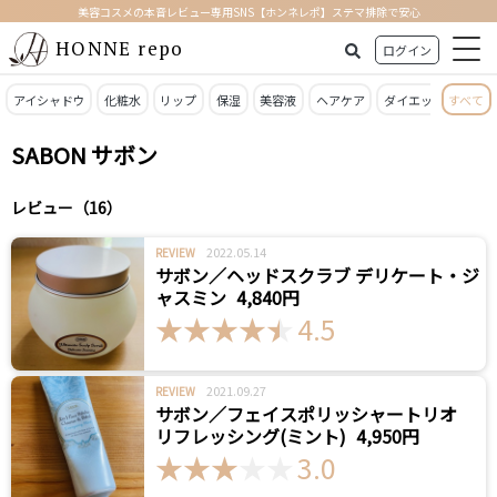
美容コスメの本音レビュー専用SNS【ホンネレポ】ステマ排除で安心
HONNE repo
ログイン
アイシャドウ
化粧水
リップ
保湿
美容液
ヘアケア
ダイエット
すべて
日焼
SABON サボン
レビュー（16）
2022.05.14
REVIEW
サボン／ヘッドスクラブ デリケート・ジ
ャスミン
4,840円
4.5
2021.09.27
REVIEW
サボン／フェイスポリッシャートリオ
リフレッシング(ミント)
4,950円
3.0