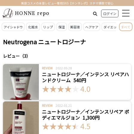
美容コスメの本音レビュー専用SNS【ホンネレポ】ステマ排除で安心
HONNE repo
ログイン
アイシャドウ
化粧水
リップ
保湿
美容液
ヘアケア
ダイエット
すべて
日焼
Neutrogena ニュートロジーナ
レビュー（3）
2022.05.28
REVIEW
ニュートロジーナ／インテンス リペアハ
ンドクリーム
540円
4.0
2022.01.21
REVIEW
ニュートロジーナ／インテンスリペア ボ
ディエマルジョン
1,300円
4.5