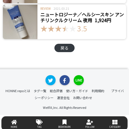
2021.03.21
REVIEW
ニュートロジーナ／ヘルシースキン アン
チリンクルクリーム 夜用
1,924円
3.5
戻る
LINE
HONNE repoとは
タグ一覧
総合評価
使い方・ガイド
利用規約
プライバ
シーポリシー
運営会社
お問い合わせ
Welfill,lnc. All Rights Reserved
HOME
TAG
BOOKMARK
FOLLOW
CATEGORY