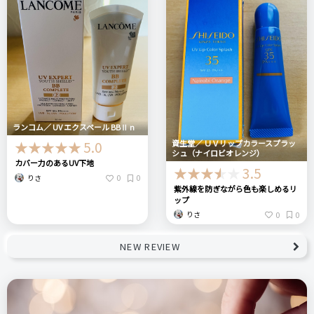
ランコム／ UV エクスペール BBⅡ n
資生堂／ ＵＶリップカラースプラッ
5.0
シュ（ナイロビオレンジ）
カバー力のあるUV下地
3.5
0
0
りさ
紫外線を防ぎながら色も楽しめるリ
ップ
0
0
りさ
NEW REVIEW