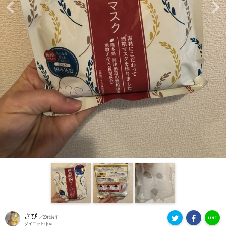
Previous
Ne
さぴ
／20代後半
LINE
ダイエット中☺