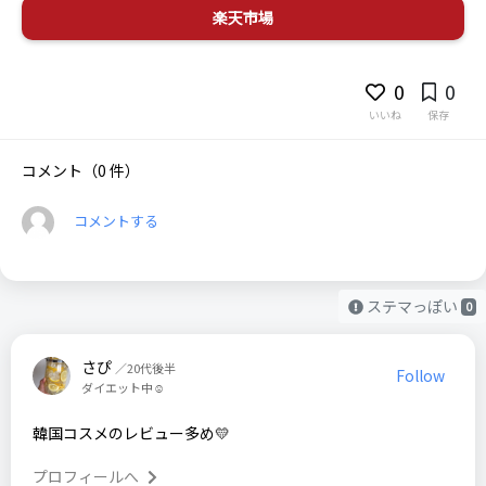
0
0
いいね
保存
コメント（0 件）
コメントする
ステマっぽい
0
さぴ
／20代後半
Follow
ダイエット中☺
韓国コスメのレビュー多め💛
プロフィールへ