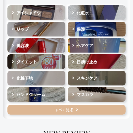
アイシャドウ
化粧水
リップ
保湿
美容液
ヘアケア
ダイエット
日焼け止め
化粧下地
スキンケア
ハンドクリーム
マスカラ
すべて見る