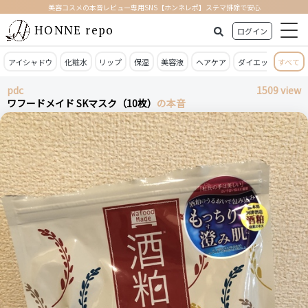
美容コスメの本音レビュー専用SNS【ホンネレポ】ステマ排除で安心
HONNE repo
ログイン
アイシャドウ
化粧水
リップ
保湿
美容液
ヘアケア
ダイエット
すべて
日焼
pdc
1509 view
ワフードメイド SKマスク（10枚）
の本音