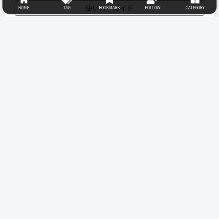
使い方・ガイド
HOME
TAG
BOOKMARK
FOLLOW
CATEGORY
お知らせ
2020.12.01
投稿時、タグ入力の仕様が変更になりました。「全角スペース」の
みでタグが区切られます。半角スペースでは区切られませんのでご
注意ください。
2020.09.30
２語以上でのレビュー検索が可能に。例「ケイト アイブロウ」
など
2020.06.01
ベータ版をリリース
レビューする