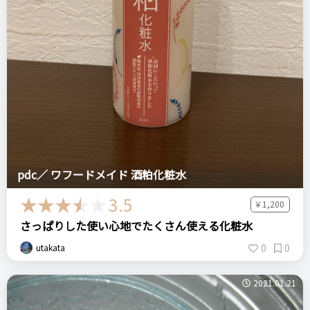
pdc／ ワフードメイド 酒粕化粧水
3.5
￥1,200
さっぱりした使い心地でたくさん使える化粧水
0
0
utakata
2021.01.21