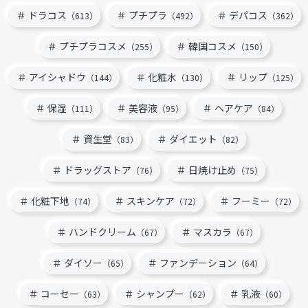
ドラコス
プチプラ
デパコス
（613）
（492）
（362）
プチプラコスメ
韓国コスメ
（255）
（150）
アイシャドウ
化粧水
リップ
（144）
（130）
（125）
保湿
美容液
ヘアケア
（111）
（95）
（84）
資生堂
ダイエット
（83）
（82）
ドラッグストア
日焼け止め
（76）
（75）
化粧下地
スキンケア
フーミー
（74）
（72）
（72）
ハンドクリーム
マスカラ
（67）
（67）
ダイソー
ファンデーション
（65）
（64）
コーセー
シャンプー
乳液
（63）
（62）
（60）