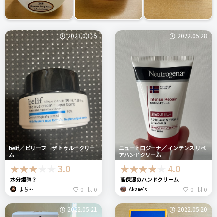
2023.03.25
2022.05.28
belif／ ビリーフ ザ トゥルークリー
ニュートロジーナ／ インテンス リペ
ム
アハンドクリーム
3.0
4.0
水分爆弾？
高保湿のハンドクリーム
0
0
0
0
まちゃ
Akane’s
2022.05.21
2022.05.20