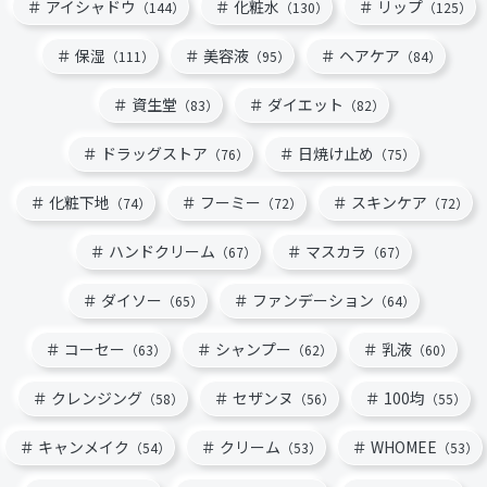
アイシャドウ
化粧水
リップ
（144）
（130）
（125）
保湿
美容液
ヘアケア
（111）
（95）
（84）
資生堂
ダイエット
（83）
（82）
ドラッグストア
日焼け止め
（76）
（75）
化粧下地
フーミー
スキンケア
（74）
（72）
（72）
ハンドクリーム
マスカラ
（67）
（67）
ダイソー
ファンデーション
（65）
（64）
コーセー
シャンプー
乳液
（63）
（62）
（60）
クレンジング
セザンヌ
100均
（58）
（56）
（55）
キャンメイク
クリーム
WHOMEE
（54）
（53）
（53）