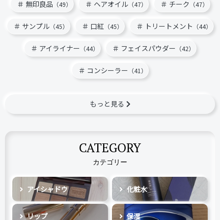
無印良品
ヘアオイル
チーク
（49）
（47）
（47）
サンプル
口紅
トリートメント
（45）
（45）
（44）
アイライナー
フェイスパウダー
（44）
（42）
コンシーラー
（41）
もっと見る
CATEGORY
カテゴリー
アイシャドウ
化粧水
リップ
保湿