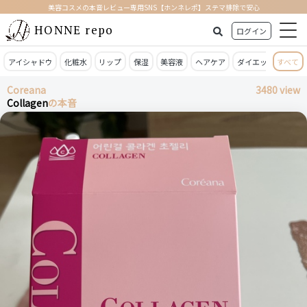
美容コスメの本音レビュー専用SNS【ホンネレポ】ステマ排除で安心
HONNE repo
ログイン
アイシャドウ
化粧水
リップ
保湿
美容液
ヘアケア
ダイエット
すべて
日焼
Coreana
3480 view
Collagen
の本音