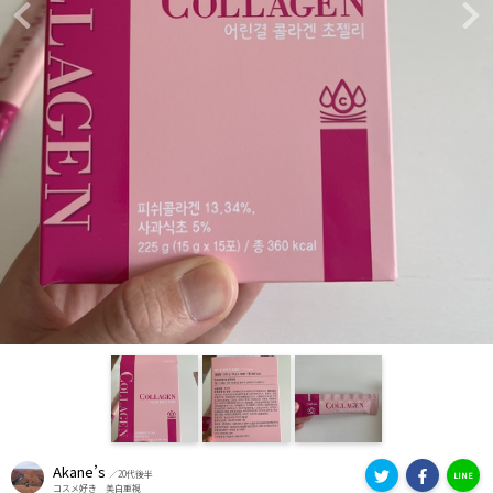
Previous
Ne
Akane’s
／20代後半
LINE
コスメ好き 美白重視