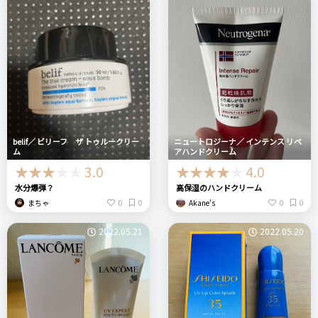
belif／ ビリーフ ザ トゥルークリー
ニュートロジーナ／ インテンス リペ
ム
アハンドクリーム
3.0
4.0
水分爆弾？
高保湿のハンドクリーム
0
0
0
0
まちゃ
Akane’s
2022.05.21
2022.05.20