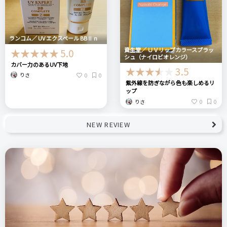
ランコム／ UV エクスペール BBⅡ n
資生堂／ ＵＶリップカラースプラッ
5.0
シュ（ナイロビオレンジ）
カバー力のあるUV下地
3.5
0
0
りさ
紫外線を防ぎながら色も楽しめるリ
ップ
0
0
りさ
NEW REVIEW