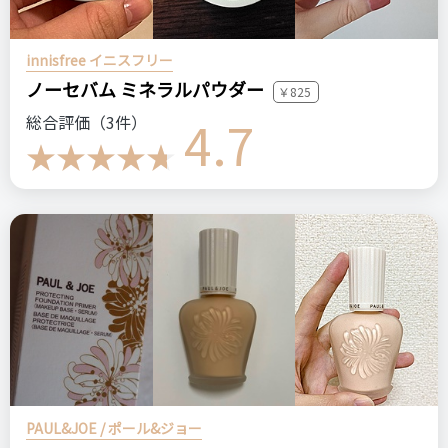
innisfree イニスフリー
ノーセバム ミネラルパウダー
￥825
4.7
総合評価（3件）
PAUL&JOE / ポール&ジョー