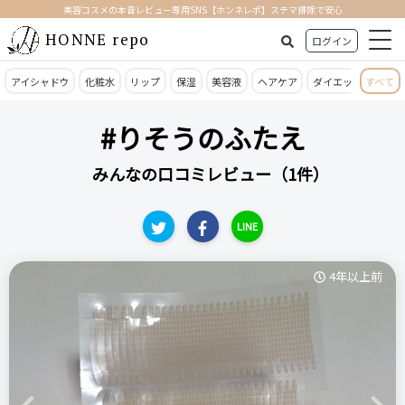
美容コスメの本音レビュー専用SNS【ホンネレポ】ステマ排除で安心
HONNE repo
ログイン
アイシャドウ
化粧水
リップ
保湿
美容液
ヘアケア
ダイエット
すべて
日焼
#りそうのふたえ
みんなの口コミレビュー（1件）
LINE
4年以上前