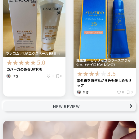
ランコム／ UV エクスペール BBⅡ n
資生堂／ ＵＶリップカラースプラッ
5.0
シュ（ナイロビオレンジ）
カバー力のあるUV下地
3.5
0
0
りさ
紫外線を防ぎながら色も楽しめるリ
ップ
0
0
りさ
NEW REVIEW