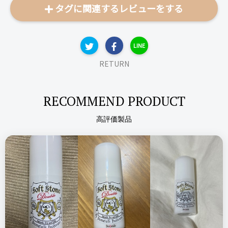
タグに関連するレビューをする
っと物足りないなと感じました。
幅広の二重を作りたい方やまぶたが重めの方は、違うのを使っ
た方が良いと思います。
LINE
また、濃いアイシャドウを使うとアイテープの部分とそれ以外
の部分で違いがくっきりと出てしまいました。
RETURN
こちらを使用する時は、濃いアイシャドウは控えた方が良いと
思います。
RECOMMEND PRODUCT
メイクを落とす時に、アイテープだと簡単に剥がせるので良い
ですね。
高評価製品
ダイソー DAISO
りそうのふたえ 肌になじむ絆創膏タイプ
リピート回数・頻度
次回のリピート予定
はじめて
多分リピートしない