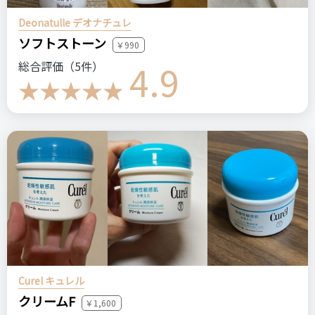
Deonatulle デオナチュレ
良いところ
ソフトストーン
￥990
・テカらないところ
4.9
総合評価（5件）
・細めのテープでバレにくいところ
・簡単に剥がせるところ
悪いところ（残念）
・1枚では少し二重にする力が物足りないところ
注意点
濃いアイシャドウをするとアイテープとそうでない部分の違い
ログイン
が分かりやすいので注意して下さい。
Curel キュレル
おすすめする人・おすすめしない人
クリームF
￥1,600
テカらないアイテープを探している方におすすめです。