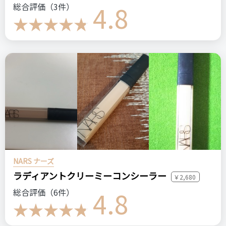
4.8
総合評価（3件）
まぶたが重めの方や、くっきりとした幅広の二重を求めている
方にはおすすめしません。
比較したもの・こちらを選んだ理由
肌に馴染むと書いていたのと、口コミが良かったので購入しま
した。
価格
場所
110円
ダイソー
NARS ナーズ
ダイソー
りそうのふたえ
アイテープ
ラディアントクリーミーコンシーラー
￥2,680
4.8
総合評価（6件）
ステマっぽい
0
コメント（0 件）