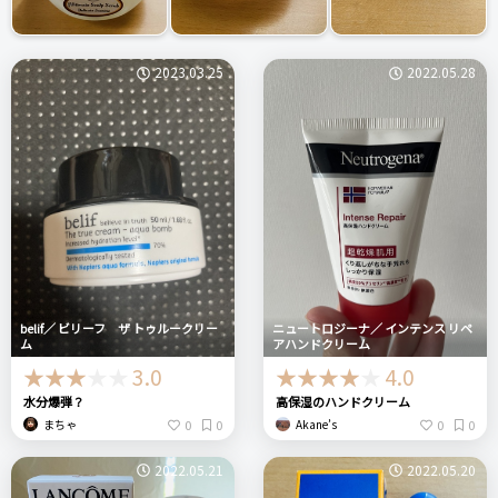
2023.03.25
2022.05.28
belif／ ビリーフ ザ トゥルークリー
ニュートロジーナ／ インテンス リペ
ム
アハンドクリーム
3.0
4.0
水分爆弾？
高保湿のハンドクリーム
0
0
0
0
まちゃ
Akane’s
2022.05.21
2022.05.20