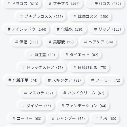
ドラコス
プチプラ
デパコス
（613）
（492）
（362）
プチプラコスメ
韓国コスメ
（255）
（150）
アイシャドウ
化粧水
リップ
（144）
（130）
（125）
保湿
美容液
ヘアケア
（111）
（95）
（84）
資生堂
ダイエット
（83）
（82）
ドラッグストア
日焼け止め
（76）
（75）
化粧下地
スキンケア
フーミー
（74）
（72）
（72）
マスカラ
ハンドクリーム
（67）
（67）
ダイソー
ファンデーション
（65）
（64）
コーセー
シャンプー
乳液
（63）
（62）
（60）