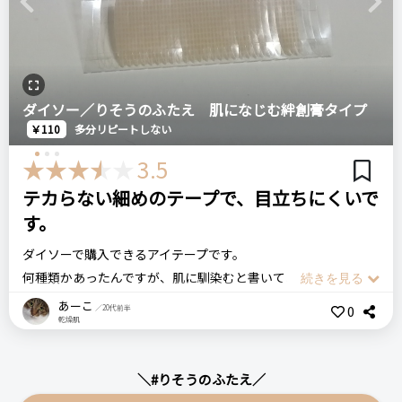
Previous
Next
ダイソー／りそうのふたえ 肌になじむ絆創膏タイプ
￥110
多分リピートしない
3.5
テカらない細めのテープで、目立ちにくいで
す。
ダイソーで購入できるアイテープです。
何種類かあったんですが、肌に馴染むと書いてあったのでこち
らを選びました。
あーこ
0
／20代前半
乾燥肌
何度かアイテープを使ったことがありますが、こちらは絆創膏
タイプでテカらないので良いです。
ちょっと細めなので、近付かなければバレにくいと思います。
＼#りそうのふたえ／
ただこれ1枚でも二重まぶたにはなりますが、私の目にはちょ