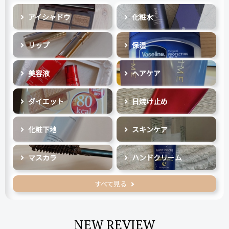
アイシャドウ
化粧水
リップ
保湿
美容液
ヘアケア
ダイエット
日焼け止め
化粧下地
スキンケア
マスカラ
ハンドクリーム
すべて見る
NEW REVIEW