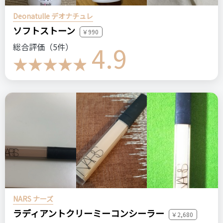
良いところ
・安いところ
Deonatulle デオナチュレ
・香りが良いところ
ソフトストーン
￥990
4.9
総合評価（5件）
悪いところ（残念）
気を付けないとすぐ垂れるところ
注意点
特にありません。
ログイン
おすすめする人・おすすめしない人
髪がペタっとしたりベタベタするのが嫌で、サラッとした洗い
流さないトリートメントを探している方におすすめです。
まとまりを欲しい方にはイマイチかもしれません。
NARS ナーズ
ラディアントクリーミーコンシーラー
￥2,680