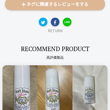
タグに関連するレビューをする
ベタベタが嫌な方やぺたんとするのが嫌だという方におすすめ
です。
匂いは強くなくて、髪に塗るとふんわり香ります。
LINE
個人的にとても好きな香りです。
私はどちらかというとしっとりしとまとめてくれるタイプのト
RETURN
リートメントが好きなので、こちらはなかなか使っていないの
ですが、これから頑張って使い切ろうと思います。
RECOMMEND PRODUCT
高評価製品
ABL
ANルーティン ヘアトリートメント
リピート回数・頻度
次回のリピート予定
はじめて
多分リピートしない