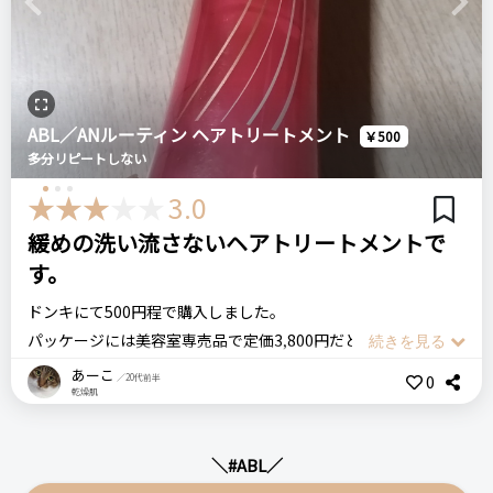
Previous
Next
ABL／ANルーティン ヘアトリートメント
￥500
多分リピートしない
3.0
緩めの洗い流さないヘアトリートメントで
す。
ドンキにて500円程で購入しました。
パッケージには美容室専売品で定価3,800円だと書かれている
ので、500円というのはかなりお得だと思います。
あーこ
0
／20代前半
乾燥肌
洗い流さないタイプのヘアトリートメントです。
洗い流さないヘアトリートメントの中でも結構テクスチャが緩
いタイプで、手に出すとちょっと垂れます。
＼#ABL／
緩いからかしっとりというよりも少しさらっとしてる感じで、