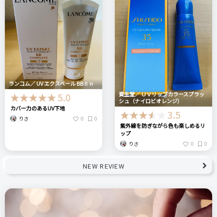
ランコム／ UV エクスペール BBⅡ n
資生堂／ ＵＶリップカラースプラッ
5.0
シュ（ナイロビオレンジ）
カバー力のあるUV下地
3.5
0
0
りさ
紫外線を防ぎながら色も楽しめるリ
ップ
0
0
りさ
NEW REVIEW