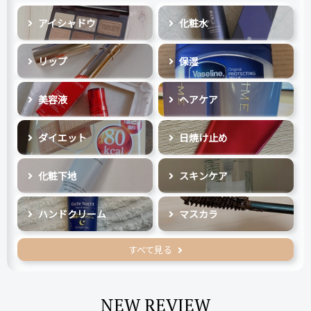
アイシャドウ
化粧水
リップ
保湿
美容液
ヘアケア
ダイエット
日焼け止め
化粧下地
スキンケア
ハンドクリーム
マスカラ
すべて見る
NEW REVIEW