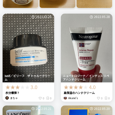
2023.03.25
2022.05.28
belif／ ビリーフ ザ トゥルークリー
ニュートロジーナ／ インテンス リペ
ム
アハンドクリーム
3.0
4.0
水分爆弾？
高保湿のハンドクリーム
0
0
0
0
まちゃ
Akane’s
2022.05.21
2022.05.20