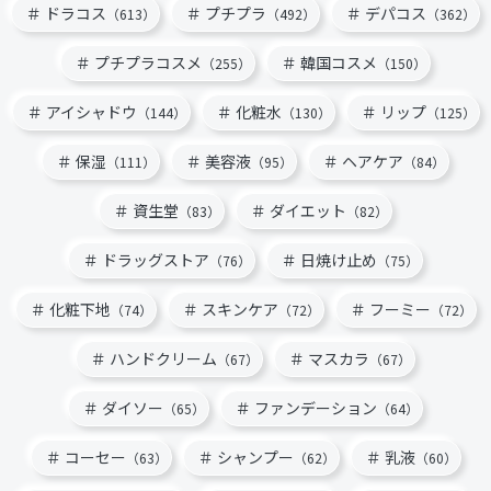
ドラコス
プチプラ
デパコス
（613）
（492）
（362）
プチプラコスメ
韓国コスメ
（255）
（150）
アイシャドウ
化粧水
リップ
（144）
（130）
（125）
保湿
美容液
ヘアケア
（111）
（95）
（84）
資生堂
ダイエット
（83）
（82）
ドラッグストア
日焼け止め
（76）
（75）
化粧下地
スキンケア
フーミー
（74）
（72）
（72）
ハンドクリーム
マスカラ
（67）
（67）
ダイソー
ファンデーション
（65）
（64）
コーセー
シャンプー
乳液
（63）
（62）
（60）