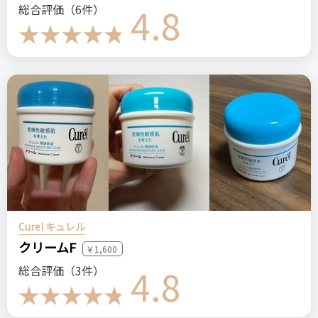
4.8
総合評価（6件）
比較したもの・こちらを選んだ理由
美容室専売品と書いてるのに安くて、気になって購入しまし
た。
価格
場所
500円
ドンキ
ABL
ヘアトリートメント
洗い流さないトリートメント
ヘアケア
ANルーティン
ステマっぽい
0
Curel キュレル
クリームF
コメント（0 件）
￥1,600
4.8
総合評価（3件）