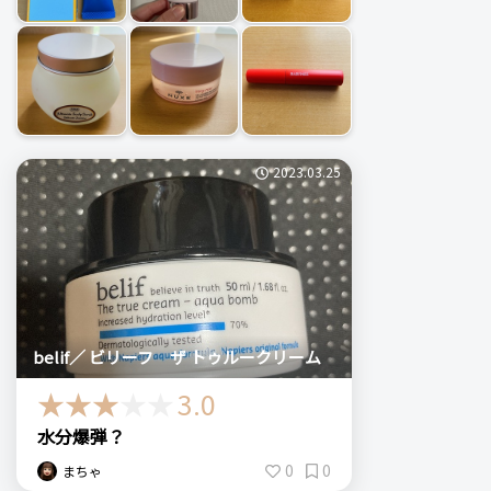
2023.03.25
belif／ ビリーフ ザ トゥルークリーム
3.0
水分爆弾？
0
0
まちゃ