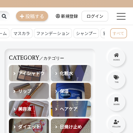
投稿する
新規登録
ログイン
ーム
マスカラ
ファンデーション
シャンプー
乳液
すべて
クレン
CATEGORY
／カテゴリー
HOME
アイシャドウ
化粧水
TAG
リップ
保湿
MARK
美容液
ヘアケア
ダイエット
日焼け止め
FOLLOW