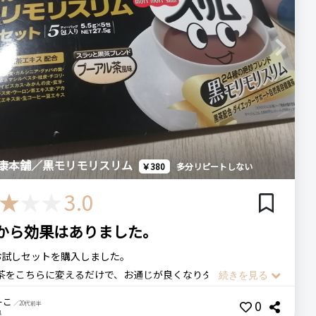
Next
康本舗／黒モリモリスリム
￥380
多分リピートしない
3.0
から効果はありました。
お試しセットを購入しました。
茶をこちらに変えるだけで、お通じが良くなりダイエット効果
うです。
ーこ
0
／20代前半
お茶は飲み続けてこそ効果が出るものだとは思いますが、2杯目
肌