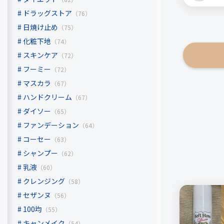
から効果
ドラッグストア
（76）
プーアル
日焼け止め
（75）
やかんで
化粧下地
（74）
マグカッ
スキンケア
（72）
プーアル
フーミー
（72）
茶エキス
マスカラ
（67）
苦いです
ハンドクリーム
（67）
香りは烏
ダイソー
（65）
効果はあ
ファンデーション
（64）
と思いま
コーセー
（63）
シャンプー
（62）
ハーブ健
乳液
（60）
黒モリモ
クレンジング
（58）
セザンヌ
（56）
100均
（55）
リピート回
キャンメイク
（54）