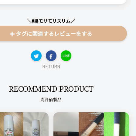
を感じています。
茶風味のお茶で、ティーバッグタイプです。
＼#黒モリモリスリム／
煮出して作ることもできるようですが、面倒くさいので私は毎回
プで作っています。
タグに関連するレビューをする
茶を飲んだことがないけれど、美味しいと紹介されているし烏龍
配合なので飲みやすいのかな？と思っていましたが、まあまあ
。
LINE
龍茶と麦茶を足したみたいな匂いがします。
RETURN
ると思うのですが、イメージよりも苦いため続けては飲まない
す。
RECOMMEND PRODUCT
康本舗
高評価製品
リスリム
数・頻度
次回のリピート予定