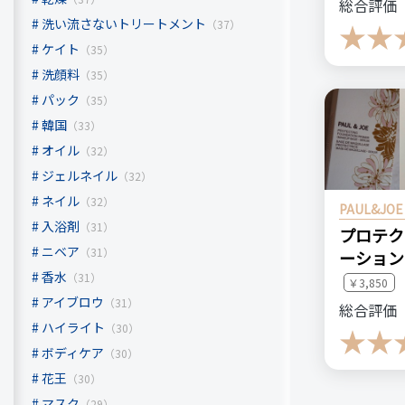
総合評価
洗い流さないトリートメント
（37）
ケイト
（35）
比較したも
洗顔料
（35）
前から広
パック
（35）
韓国
（33）
オイル
（32）
価格
ジェルネイル
（32）
380円
ネイル
（32）
PAUL&JO
入浴剤
（31）
プロテク
ハーブ
ニベア
（31）
ーション
ダイエ
香水
（31）
￥3,850
アイブロウ
（31）
総合評価
ハイライト
（30）
ボディケア
（30）
花王
（30）
マスク
（29）