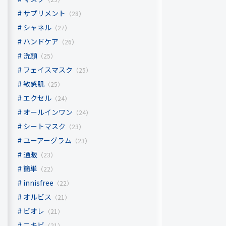
サプリメント
（28）
コメント（
シャネル
（27）
ハンドケア
（26）
洗顔
（25）
フェイスマスク
（25）
敏感肌
（25）
エクセル
（24）
オールインワン
（24）
シートマスク
（23）
ユーアーグラム
（23）
通販
（23）
簡単
（22）
innisfree
（22）
オルビス
（21）
ビオレ
（21）
ニキビ
（21）