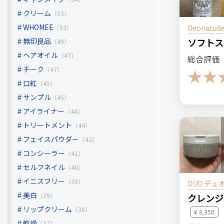
はじめて
クリーム
（53）
WHOMEE
Deonatu
（53）
ソフト
無印良品
良いところ
（49）
・簡単に
ヘアオイル
（47）
総合評価
・2杯目
チーク
（47）
口紅
（45）
サンプル
（45）
悪いところ
アイライナー
（44）
・苦いと
トリートメント
（44）
フェイスパウダー
（42）
注意点
コンシーラー
（41）
苦いお茶
セルフネイル
（40）
います。
イニスフリー
（39）
DUO デュ
美白
（39）
クレンジ
リップクリーム
（38）
おすすめす
￥3,350
乾燥
プーアル
（37）