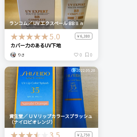
ランコム／ UV エクスペール BBⅡ n
5.0
￥6,380
カバー力のあるUV下地
0
0
りさ
2022.05.20
資生堂／ ＵＶリップカラースプラッシュ
（ナイロビオレンジ）
3.5
￥2,750