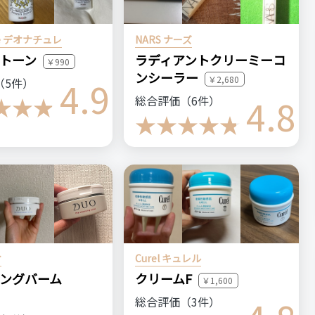
多分リピートしない
lle デオナチュレ
NARS ナーズ
ストーン
ラディアントクリーミーコ
￥990
ンシーラー
作れるところ
4.9
￥2,680
（5件）
からもう効果があったところ
4.8
総合評価（6件）
（残念）
ころ
ログイン
が嫌いな方は、他のダイエットドリンクを飲んだ方が良いと思
オ
Curel キュレル
ングバーム
クリームF
￥1,600
る人・おすすめしない人
総合評価（3件）
茶が好きで、ダイエットや便秘で悩んでいる方におすすめです。