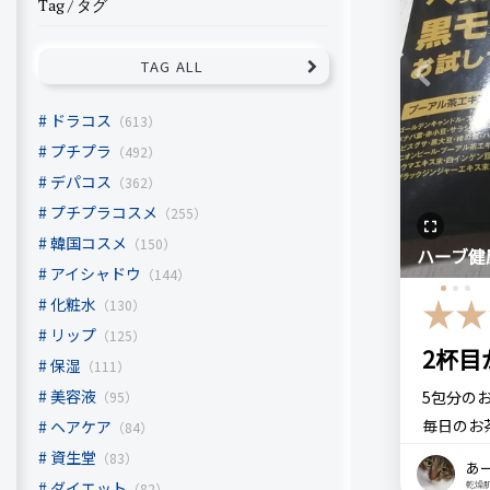
Tag / タグ
TAG ALL
Previous
ドラコス
（613）
プチプラ
（492）
デパコス
（362）
プチプラコスメ
（255）
韓国コスメ
（150）
ハーブ健
アイシャドウ
（144）
化粧水
（130）
リップ
（125）
2杯目
保湿
（111）
美容液
5包分の
（95）
毎日のお
ヘアケア
（84）
があるよ
資生堂
（83）
あ
こういう
ダイエット
乾燥
（82）