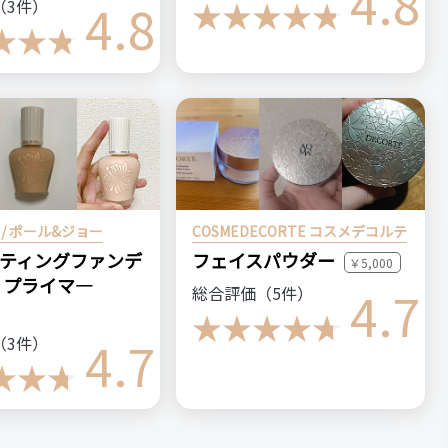
4.8
4.8
（3件）
の・こちらを選んだ理由
告を見て気になっていて、お試しセットを購入しました。
場所
公式ショップ
E / ポール&ジョー
COSMEDECORTE コスメデコルテ
ティングファンデ
フェイスパウダー
健康本舗
黒モリモリスリム
ダイエット
￥5,000
 プライマ―
ットティー
4.7
総合評価（5件）
4.7
（3件）
＼ショップで商品を探す／
ステマっぽい
0