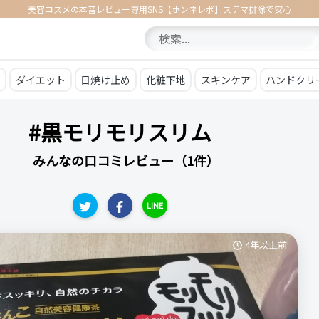
美容コスメの本音レビュー専用SNS【ホンネレポ】ステマ排除で安心
ア
ダイエット
日焼け止め
化粧下地
スキンケア
ハンドクリ
#黒モリモリスリム
みんなの口コミレビュー（1件）
LINE
4年以上前