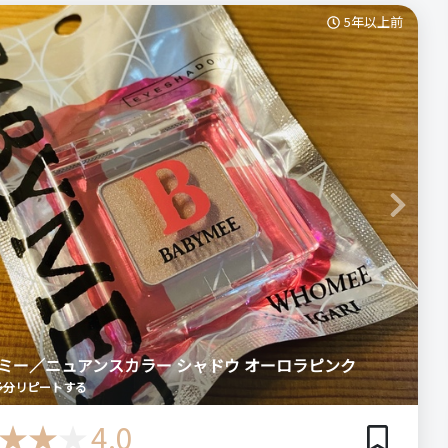
す。
5年以上前
いブラウンなので、薄めの締め色として使うと古くさい感じに
ログイン
どんな色のアイシャドウと組み合わせてもわりと上手くまとまっ
ません
と思います。
抜群にいいということはないです。
る人・おすすめしない人
んでしまうということはありませんが、朝メイクして夜までそ
カラは飽きたけど奇抜なカラーマスカラはちょっと…という
発色ということはありません。
ュームタイプのマスカラが好みの人におすすめします
Next
なので、ミラー無し・付属チップ無しなのは許容範囲内。
でニュアンスある色味、しっとりした粉質はかなり嬉しいです。
の・こちらを選んだ理由
マスカラが欲しかったので
E ベイビーミー
スカラー シャドウ（モロッカンブラウン）
ミー／ニュアンスカラー シャドウ オーロラピンク
場所
多分リピートする
公式オンラインショップ
数・頻度
次回のリピート予定
4.0
多分リピートする