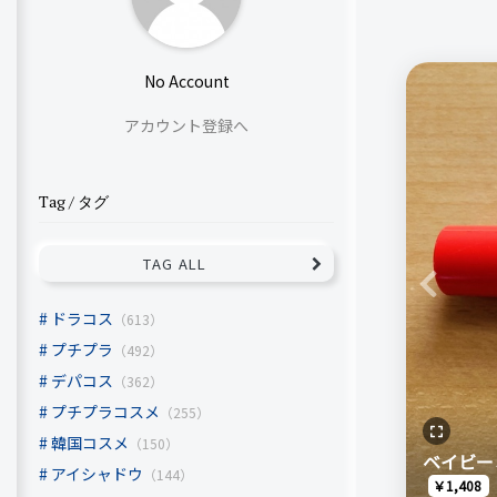
No Account
アカウント登録へ
Tag / タグ
TAG ALL
Previous
ドラコス
（613）
プチプラ
（492）
デパコス
（362）
プチプラコスメ
（255）
韓国コスメ
（150）
ベイビー
アイシャドウ
（144）
￥1,408