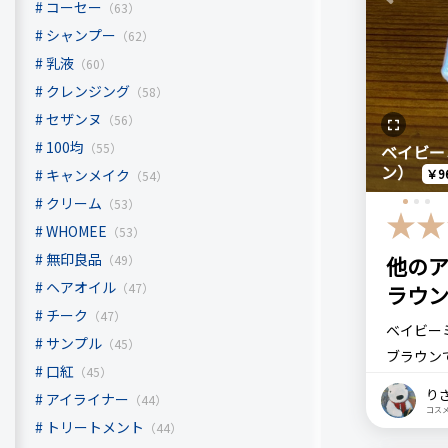
Previous
コーセー
（63）
シャンプー
（62）
BABYME
乳液
（60）
ニュアン
クレンジング
（58）
セザンヌ
（56）
リピート回
100均
（55）
ベイビー
ン）
はじめて
キャンメイク
￥9
（54）
クリーム
（53）
WHOMEE
（53）
良いところ
無印良品
（49）
他の
黒いマス
ヘアオイル
（47）
ラウ
ると軽や
チーク
（47）
太いブラ
ベイビー
サンプル
（45）
ブラウン
口紅
（45）
り
悪いところ
グレイ味
アイライナー
（44）
コス
結構ボリ
もいいで
トリートメント
（44）