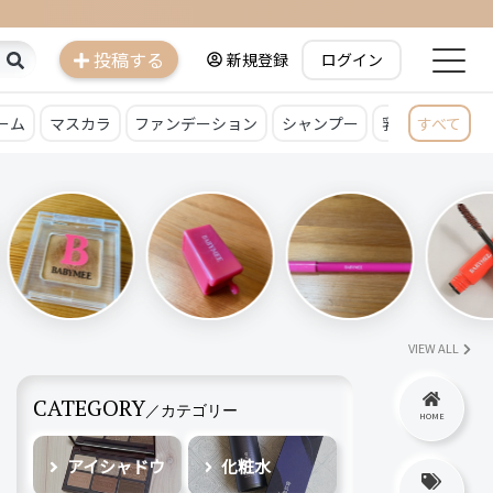
投稿する
新規登録
ログイン
ーム
マスカラ
ファンデーション
シャンプー
乳液
すべて
クレン
VIEW ALL
CATEGORY
／カテゴリー
HOME
アイシャドウ
化粧水