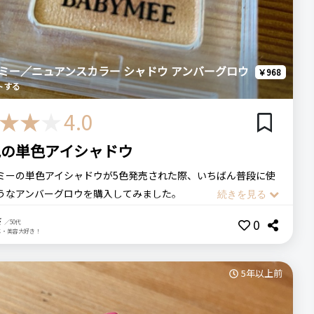
の・こちらを選んだ理由
E ベイビーミー
使ってみて良かったので、新色も試したくなりました
スカラー シャドウ オーロラピンク
ミー／ニュアンスカラー シャドウ アンバーグロウ
￥968
数・頻度
場所
次回のリピート予定
トする
公式オンラインショップ
多分リピートする
4.0
ーミー
モロッカンブラウン
プチプラ
アイシャドウ
色の単色アイシャドウ
ee
ニュアンスカラーシャドウ
まぶたに陰影が作れる
ミーの単色アイシャドウが5色発売された際、いちばん普段に使
あるピンクなので大人でも臆せず使える
うなアンバーグロウを購入してみました。
この商品の【総合評価】を見る
＝琥珀色ということで、ブラウンやオレンジ色も含んだような良
さ
0
／50代
。
ステマっぽい
メ・美容大好き！
（残念）
0
少し入っていてツヤっと仕上がります。
定発売なので購入の前に実際の色を確認できない
0 件）
りとしっとりしていて、この値段にしてはかなり良いのではと
なニュアンスカラーなので写真と実物では印象が違うと思いま
5年以上前
。
ってもニュアンスある仕上がりですが、手持ちの他のアイシャド