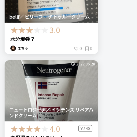
belif／ ビリーフ ザ トゥルークリーム
3.0
水分爆弾？
0
0
まちゃ
2022.05.28
ニュートロジーナ／ インテンス リペアハ
ンドクリーム
4.0
￥540