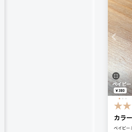
ウに重ね
注意点
安価なの
ネットス
ミラーも
ケースが
おすすめす
色が簡単
Previous
普通に明
BABYME
比較したも
ニュアン
こちらの
ベイビー
リピート回
￥380
価格
はじめて
968円
カラ
良いところ
ベイビ
使いやす
ベイビー
babym