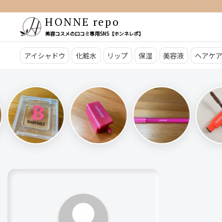
HONNE repo
美容コスメの口コミ専用SNS【ホンネレポ】
アイシャドウ
化粧水
リップ
保湿
美容液
ヘアケ