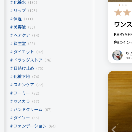
化粧水
（130）
リップ
（125）
保湿
（111）
ワン
美容液
（95）
BABYM
ヘアケア
（84）
色はイン
資生堂
（83）
い感じに
ダイエット
（82）
り
普通に黒
コス
ドラッグストア
（76）
軽やかに
日焼け止め
（75）
カラーマ
化粧下地
（74）
スキンケア
（72）
初めて見
フーミー
ていまし
（72）
色が乗り
マスカラ
（67）
繊維が入
ハンドクリーム
（67）
はないと
ダイソー
（65）
ちょうど
ファンデーション
（64）