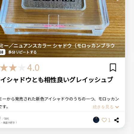
Next
E ベイビーミー
スカラーマスカラ（インディゴグレイ）
数・頻度
次回のリピート予定
ミー／ニュアンスカラー シャドウ（モロッカンブラウ
多分リピートする
68
多分リピートする
4.0
アイシャドウとも相性良いグレイッシュブ
カラとそんなに色の違いはないように思っていたけど、塗ってみ
ン
かさを感じる
シだけど意外と塗りやすい
ミーから発売された新色アイシャドウのうちの一つ、モロッカン
です。
さ
（残念）
を含んだブラウンで、これ1色だけで濃淡をつけて陰影を作るの
1
／50代
メ・美容大好き！
ュームが出るところが自分の好みとは少し違った
すが、手持ちの他のアイシャドウと組み合わせても良い感じに仕