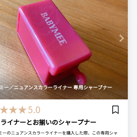
ログイン
ると深みが出て良い感じです。
でそこまでは望んでいませんが、パッケージは簡素でもちろん
トア限定、数量限定の販売のようです
チップも付いていません。
透明なのは、同じシリーズのシャドウを複数持っていても中身の
る人・おすすめしない人
に確認できて良いかなと思います。
Next
るいピンクシャドウを期待している人にはおすすめしません
E ベイビーミー
の・こちらを選んだ理由
スカラー シャドウ アンバーグロウ
シリーズの別の色を以前に使ってみて良かったので
ミー／ニュアンスカラーライナー 専用シャープナー
数・頻度
次回のリピート予定
場所
多分リピートする
5.0
公式オンラインショップ
ーライナーとお揃いのシャープナー
ーミー
オーロラピンク
アイシャドウ
プチプラ
い色
ミーのニュアンスカラーライナーを購入した際、この専用シャ
ee
ニュアンスカラーシャドウ