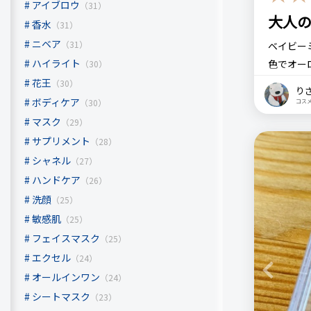
ベイビ
アイブロウ
（31）
大人
カラー
香水
（31）
ニベア
（31）
ベイビー
良いところ
ハイライト
色でオー
（30）
濃すぎず
ピンクと
花王
コメント（
（30）
り
みのある
ボディケア
（30）
コス
悪いところ
マスク
（29）
微妙なニ
Web限
サプリメント
（28）
色する感
シャネル
（27）
くすみと
ハンドケア
（26）
注意点
若い人の
洗顔
Web限
（25）
方になっ
敏感肌
（25）
これ1色
フェイスマスク
（25）
おすすめす
せられそ
エクセル
（24）
新しい締
なかなか
Previous
オールインワン
（24）
シートマスク
（23）