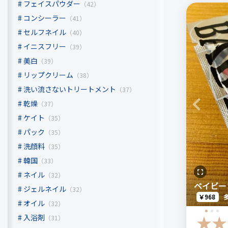
上がりま
フェイスパウダー
（42）
濃すぎな
コンシーラー
（41）
注意点
転ばず、
セルフネイル
（40）
特にあり
てくれる
イニスフリー
（39）
美白
（39）
色持ちは
おすすめす
リップクリーム
すぐに飛
（38）
黒いマス
のまんま
洗い流さないトリートメント
（37）
人、ボリ
乾燥
（37）
Previous
プチプラ
ケイト
（35）
この金額
パック
比較したも
（35）
グレーの
洗顔料
（35）
BABYME
韓国
（33）
ニュアン
ネイル
（32）
ベイビー
価格
ジェルネイル
（32）
￥968
1,408円
オイル
（32）
リピート回
入浴剤
（31）
はじめて