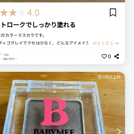
4.0
ストロークでしっかり塗れる
EEのカラーマスカラです。
ディゴグレイでクセは少なく、どんなアイメイクにも合わせやす
なっています。
さ
0
／50代
のマスカラを塗るところをこちらに変えるだけで、目元が少し
メ・美容大好き！
なるような。
スカラはちょっと、という人でも全く抵抗なく使える色みです。
5年以上前
たときは、こんな太いブラシ使いにくいんじゃないの…と思っ
たが、意外とそんなこともなく、ひと塗りでまつ毛にしっかり
ますし瞼に付いてしまうこともほとんどありません。
っているのでまつ毛一本一本に繊細に塗るタイプのマスカラで
思いますが、ボリューム感を出してラフに仕上げたいときには
良い感じです。