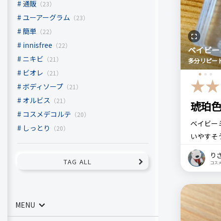
比較したも
通販
BABYME
（23）
既存色を
ニュアン
ユーアーグラム
（23）
簡単
（22）
innisfree
（22）
ベイビー
価格
リピート回
ニキビ
（21）
多分リピー
968円
はじめて
ビオレ
（21）
ボディソープ
（21）
ベイビ
オルビス
（21）
琥珀
良いところ
babym
コスメデコルテ
（20）
付けると
ベイビー
しっとり
（20）
くすみの
いやすそ
アンバー
り
TAG ALL
い色です
コス
悪いところ
パールが
Web限
コメント（
粉質もわ
結構微妙
思います
す
MENU
単色で使