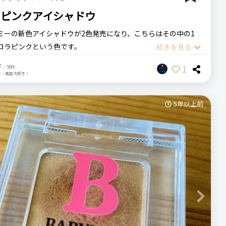
ーミー
babymee
ニュアンスカラーマスカラ
のピンクアイシャドウ
マスカラ
マスカラ
プチプラ
ミーの新色アイシャドウが2色発売になり、こちらはその中の1
ステマっぽい
0
ロラピンクという色です。
薄すぎず、どんなアイシャドウとも組み合わせの効く色
言ってもパッと明るい感じではなく、グレーを含んだようなくす
0 件）
さ
1
／50代
色になっています。
メ・美容大好き！
（残念）
ュアンスの色合い（悪い意味ではなく）なので、わかりやすく発
定発売なので気軽に色が試せない
5年以上前
じではありませんが、まぶたに乗せると自分が元々持っている
ミックスされて上手く陰影が付けられます。
イメージがあるプチプラブランドですが、これは大人の人の味
ログイン
定発売、数量も限定のようです
てくれる色だと思います。
では物足りなく感じる人もいそうですが、どんな色とも組み合わ
る人・おすすめしない人
うなので手持ちのアイシャドウに重ねても深みのある色になって
め色が欲しい方におすすめします
使いやすいのではないでしょうか。
Next