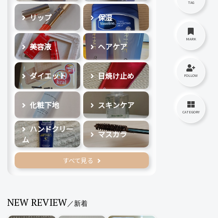
TAG
リップ
保湿
MARK
美容液
ヘアケア
ダイエット
日焼け止め
FOLLOW
化粧下地
スキンケア
CATEGORY
ハンドクリー
マスカラ
ム
すべて見る
NEW REVIEW
／新着