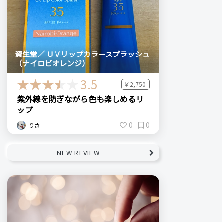
資生堂／ ＵＶリップカラースプラッシュ
（ナイロビオレンジ）
3.5
￥2,750
紫外線を防ぎながら色も楽しめるリ
ップ
0
0
りさ
NEW REVIEW