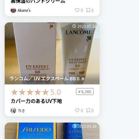
高保湿のハンドクリーム
0
0
Akane’s
2022.05.21
ランコム／ UV エクスペール BBⅡ n
5.0
￥6,380
カバー力のあるUV下地
0
0
りさ
2022.05.20